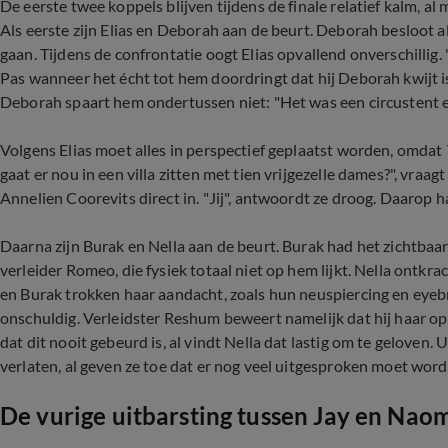
De eerste twee koppels blijven tijdens de finale relatief kalm, a
Als eerste zijn Elias en Deborah aan de beurt. Deborah besloot a
gaan. Tijdens de confrontatie oogt Elias opvallend onverschillig. "
Pas wanneer het écht tot hem doordringt dat hij Deborah kwijt is,
Deborah spaart hem ondertussen niet: "Het was een circustent en
Volgens Elias moet alles in perspectief geplaatst worden, omdat
gaat er nou in een villa zitten met tien vrijgezelle dames?", vraag
Annelien Coorevits direct in. "Jij", antwoordt ze droog. Daarop 
Daarna zijn Burak en Nella aan de beurt. Burak had het zichtbaar 
verleider Romeo, die fysiek totaal niet op hem lijkt. Nella ontkra
en Burak trokken haar aandacht, zoals hun neuspiercing en eyebr
onschuldig. Verleidster Reshum beweert namelijk dat hij haar op
dat dit nooit gebeurd is, al vindt Nella dat lastig om te geloven.
verlaten, al geven ze toe dat er nog veel uitgesproken moet word
De vurige uitbarsting tussen Jay en Nao