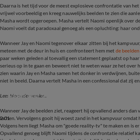
Daarna is het tijd voor de meest explosieve confrontatie van he
vrijwel voorbeeldig en kreeg nauwelijks beelden te zien die aanle
Masha wordt opgeroepen. Masha vertelt Naomi openlijk over de 
Naomi voelt dat paradoxaal genoeg als een opluchting: haar ond
Wanneer Jay en Naomi tegenover elkaar zitten bij het kampvuur, 
meteen met de deur in huis en confronteert hem met
de beelden
paar weken geleden al toevallig een statement geplaatst op haar 
serieus op in te gaan en beweert niet te weten waar ze het over h
zien waarin Jay en Masha samen het donker in verdwijnen, buiten
niet in beeld. Daarna vertelt Masha in een confessional dat zij 
Naomi blikt terug op intens kampvuurmoment J
Lees hieronder verder...
Wanneer Jay de beelden ziet, reageert hij opvallend anders dan ve
2:01
lachen. Vervolgens gooit hij woest zand in het kampvuur omdat hi
Volgens hem liegt Masha om "goede reality-tv" te maken en is e
Opvallend genoeg blijft Naomi tijdens de confrontatie relatief kalm,