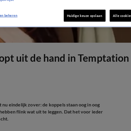
en beheren
Huidige keuze opslaan
Alle cookie
pt uit de hand in Temptation 
 nu eindelijk zover: de koppels staan oog in oog
ebben flink wat uit te leggen. Dat het voor ieder
acht.