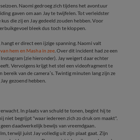
t seizoen. Naomi gedroeg zich tijdens het avontuur
iding gaven om aan Jay te twijfelen. Tot verleidster
kus die zij en Jay gedeeld zouden hebben. Voor
erbuikgevoel bleek dus toch te kloppen.
hangt er direct een ijzige spanning. Naomi valt
 van hem en Masha in zee
. Over dit incident had ze een
Instagram (zie hieronder). Jay weigert daar echter
eeft. Vervolgens krijgt het stel een videofragment te
 bereik van de camera’s. Twintig minuten lang zijn ze
en Jay gezoend hebben.
ay in Temptation Island
rwacht. In plaats van schuld te tonen, begint hij te
j niet begrijpt "waar iedereen zich zo druk om maakt".
r geen daadwerkelijk bewijs van vreemdgaan.
 terwijl juist Jay volledig uit zijn plaat gaat. Zijn