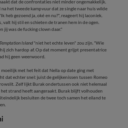
l maakt dat de confrontaties niet minder ongemakkelijk.
l na het tweede kampvuur dat ze single naar huis wilde
Ik heb gezoend ja, oké en nu?", reageert hij laconiek.
 valt hij stil en schieten de tranen hem in de ogen.
 jij was de fucking clown daar."
Temptation Island
"niet het echte leven" zou zijn. "Wie
t hij zich hardop af. Op dat moment grijpt presentatrice
had hij geen weerwoord.
moeilijk met het feit dat Nella op date ging met
cht dat echter snel: juist de gelijkenissen tussen Romeo
owslit. Zelf lijkt Burak ondertussen ook niet helemaal
 het strand heeft aangeraakt. Burak blijft volhouden
 Uiteindelijk besluiten de twee toch samen het eiland te
en.
mi