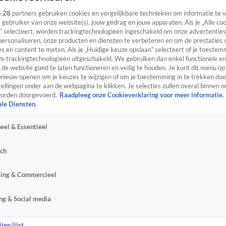
e
28
partners gebruiken cookies en vergelijkbare technieken om informatie te
s gebruiker van onze website(s), jouw gedrag en jouw apparaten. Als je „Alle co
” selecteert, worden trackingtechnologieën ingeschakeld om onze advertenties
personaliseren, onze producten en diensten te verbeteren en om de prestaties 
s en content te meten. Als je „Huidige keuze opslaan” selecteert of je toestemm
e trackingtechnologieën uitgeschakeld. We gebruiken dan enkel functionele en
de website goed te laten functioneren en veilig te houden. Je kunt dit menu op
ieuw openen om je keuzes te wijzigen of om je toestemming in te trekken door
ellingen onder aan de webpagina te klikken. Je selecties zullen overal binnen o
orden doorgevoerd.
Raadpleeg onze Cookieverklaring voor meer informatie.
ale Diensten.
eel & Essentieel
sch
sing & Commercieel
ng & Social media
jen lijst