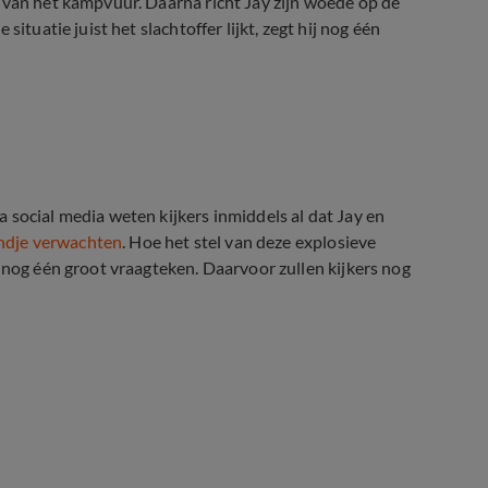
 van het kampvuur. Daarna richt Jay zijn woede op de
ituatie juist het slachtoffer lijkt, zegt hij nog één
 social media weten kijkers inmiddels al dat Jay en
indje verwachten
. Hoe het stel van deze explosieve
 nog één groot vraagteken. Daarvoor zullen kijkers nog
an baby