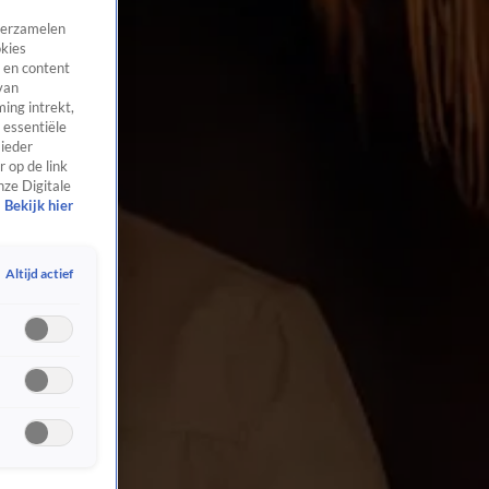
 verzamelen
okies
 en content
van
ing intrekt,
 essentiële
 ieder
 op de link
nze Digitale
Bekijk hier
Altijd actief