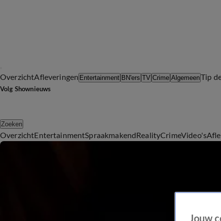
Overzicht
Afleveringen
Tip d
Entertainment
BN'ers
TV
Crime
Algemeen
Volg Shownieuws
Zoeken
Overzicht
Entertainment
Spraakmakend
Reality
Crime
Video's
Afl
Jouw c