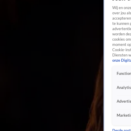
Wij en onz
over jou al
accepteren
te kunnen 
advertentie
worden dez
cookies om 
moment opn
Cookie-inst
Diensten w
onze Digit
Function
Analyti
Adverti
Marketi
Derde parti