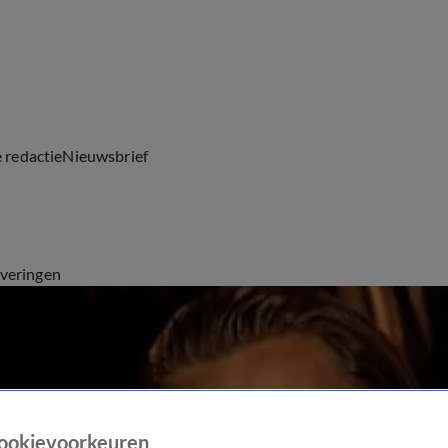
e redactie
Nieuwsbrief
everingen
ookievoorkeuren