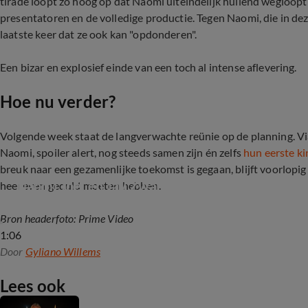
tirade loopt zo hoog op dat Naomi uiteindelijk huilend wegloopt
presentatoren en de volledige productie. Tegen Naomi, die in deze s
laatste keer dat ze ook kan "opdonderen".
Een bizar en explosief einde van een toch al intense aflevering.
Hoe nu verder?
Volgende week staat de langverwachte reünie op de planning. Via
Naomi, spoiler alert, nog steeds samen zijn én zelfs
hun eerste k
breuk naar een gezamenlijke toekomst is gegaan, blijft voorlopig
Naomi Joël en Jay Zwarts onthullen geslacht v
heel even geduld moeten hebben.
Bron headerfoto: Prime Video
1:06
Door
Gyliano Willems
Lees ook