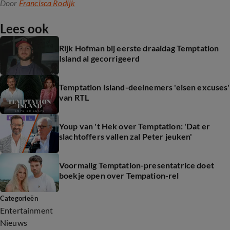
Door
Francisca Rodijk
Lees ook
Rijk Hofman bij eerste draaidag Temptation
Island al gecorrigeerd
Temptation Island-deelnemers 'eisen excuses'
van RTL
Youp van 't Hek over Temptation: 'Dat er
slachtoffers vallen zal Peter jeuken'
Voormalig Temptation-presentatrice doet
boekje open over Tempation-rel
Categorieën
Entertainment
Nieuws