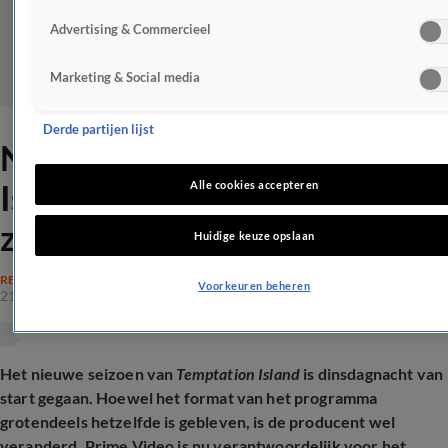
Advertising & Commercieel
Marketing & Social media
Derde partijen lijst
Nieuw seizoen Temptation
Island maakt tongen los: 'Als
Alle cookies accepteren
ze geil zijn, zijn ze geil'
Huidige keuze opslaan
REALITY
Voorkeuren beheren
21 apr 2026, 15:38
Het nieuwe seizoen van
Temptation Island
is dinsdagnacht van
start gegaan. Hoewel het format van het programma
grotendeels hetzelfde is gebleven, is de producent wel
veranderd. Prime Video is nu verantwoordelijk voor het