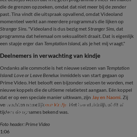
die de grenzen opzoeken, omdat dat niet meer bij de zender
past. Tina vindt die uitspraak opvallend, omdat Videoland
momenteel werkt aan meerdere programma's die lijken op
Stranger Sins
. "Videoland is dus bezig met
Stranger Sins
, dat
programma dat helemaal om seksualiteit draait. Dat is eigenlijk
een stapje erger dan
Temptation Island
, als je het mij vraagt."
Deelnemers in verwachting van kindje
Ondanks alle commotie is het nieuwe seizoen van
Temptation
Island: Love or Leave Benelux
inmiddels van start gegaan op
Prime Video. Het belooft een bijzonder seizoen te worden, met
nieuwe koppels die de ultieme relatietest aangaan. Eén koppel
dat er op een speciale manier uitkwam, zijn
Jay en Naomi
. Zij
Naomi Joël en Jay Zwarts onthullen geslacht 
verwachten namelijk
een kindje
. Het is onduidelijk of dit al
van baby
tijdens de opnames bekend was.
Foto header: Prime Video
1:06