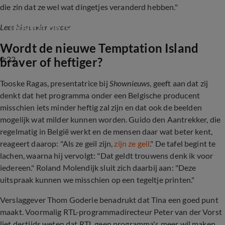
die zin dat ze wel wat dingetjes veranderd hebben."
Prime Video presenteert de koppels van 
Temptation Island Benelux
Lees hieronder verder.
Wordt de nieuwe Temptation Island
0:22
braver of heftiger?
Tooske Ragas, presentatrice bij
Shownieuws
, geeft aan dat zij
denkt dat het programma onder een Belgische producent
misschien iets minder heftig zal zijn en dat ook de beelden
mogelijk wat milder kunnen worden. Guido den Aantrekker, die
regelmatig in België werkt en de mensen daar wat beter kent,
reageert daarop: "Als ze geil zijn,
zijn ze geil
." De tafel begint te
lachen, waarna hij vervolgt: "Dat geldt trouwens denk ik voor
iedereen." Roland Molendijk sluit zich daarbij aan: "Deze
uitspraak kunnen we misschien op een tegeltje printen."
Verslaggever Thom Goderie benadrukt dat Tina een goed punt
maakt. Voormalig RTL-
programmadirecteur
Peter van der Vorst
liet destijds weten dat RTL geen programma's meer wil maken