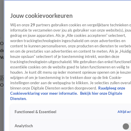
Jouw cookievoorkeuren
Wij en onze
29
partners gebruiken cookies en vergelijkbare technieken 
informatie te verzamelen over jou als gebruiker van onze website(s), jou
gedrag en jouw apparaten. Als je „Alle cookies accepteren” selecteert,
worden trackingtechnologieën ingeschakeld om onze advertenties en
Overzicht
Afleveringen
Tip
Entertainment
BN'ers
TV
Crime
Algemeen
content te kunnen personaliseren, onze producten en diensten te verbet
de redactie
Nieuwsbrief
en om de prestaties van advertenties en content te meten. Als je „Huidi
keuze opslaan” selecteert of je toestemming intrekt, worden deze
Volg Shownieuws
trackingtechnologieën uitgeschakeld. We gebruiken dan enkel functionel
essentiële cookies om de website goed te laten functioneren en veilig te
houden. Je kunt dit menu op ieder moment opnieuw openen om je keuzes
wijzigen of om je toestemming in te trekken door op de link Cookie-
Zoeken
instellingen onder aan de webpagina te klikken. Je selecties zullen overal
Overzicht
Entertainment
Spraakmakend
Reality
Crime
Video's
Afl
binnen onze Digitale Diensten worden doorgevoerd.
Raadpleeg onze
Cookieverklaring voor meer informatie.
Bekijk hier onze Digitale
Diensten.
Altijd ac
Functioneel & Essentieel
Analytisch