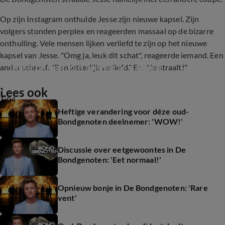
Op zijn Instagram onthulde Jesse zijn nieuwe kapsel. Zijn
volgers stonden perplex en reageerden massaal op de bizarre
onthulling. Vele mensen lijken verliefd te zijn op het nieuwe
kapsel van Jesse. "Omg ja, leuk dit schat", reageerde iemand. Een
Jesse besluit zijn biezen te pakken
ander schreef: "Ben letterlijk verliefd." En: "Je straalt!"
Lees ook
1:04
Heftige verandering voor déze oud-
Bondgenoten deelnemer: 'WOW!'
Discussie over eetgewoontes in De
Bondgenoten: 'Eet normaal!'
Opnieuw bonje in De Bondgenoten: 'Rare
vent'