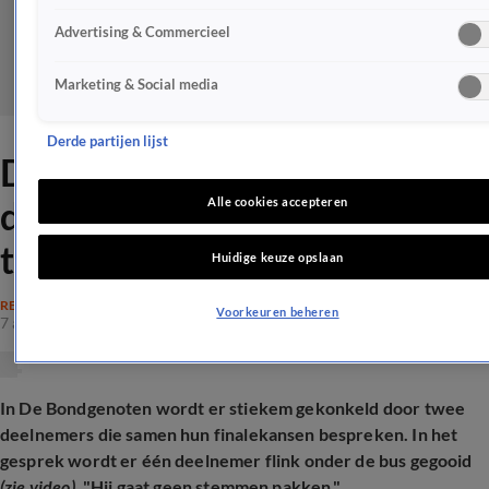
Advertising & Commercieel
Marketing & Social media
Derde partijen lijst
Déze Bondgenoten-
deelnemer is het haasje bij
Alle cookies accepteren
tactisch overleg
Huidige keuze opslaan
REALITY
Voorkeuren beheren
7 apr 2025, 18:18
In De Bondgenoten wordt er stiekem gekonkeld door twee
deelnemers die samen hun finalekansen bespreken. In het
gesprek wordt er één deelnemer flink onder de bus gegooid
(zie video)
. "Hij gaat geen stemmen pakken."