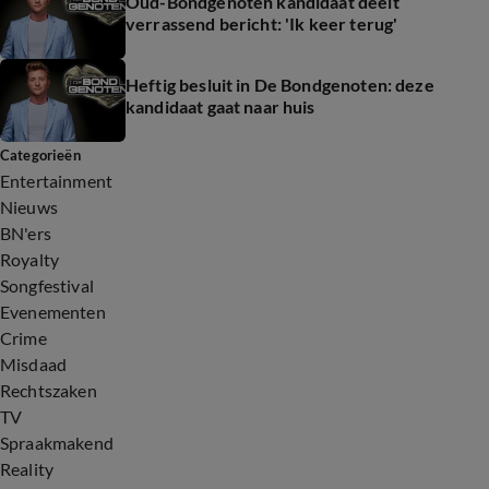
Oud-Bondgenoten kandidaat deelt
verrassend bericht: 'Ik keer terug'
Heftig besluit in De Bondgenoten: deze
kandidaat gaat naar huis
Categorieën
Entertainment
Nieuws
BN'ers
Royalty
Songfestival
Evenementen
Crime
Misdaad
Rechtszaken
TV
Spraakmakend
Reality