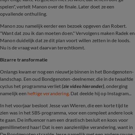
spelen", vertelt Manon over de finale. Later doet ze een
opvallende onthulling.
Manon zou namelijk eerder een bezoek opgeven dan Robert.
"Want dat zou ik dan moeten doen." Vervolgens maken Radek en
Manon duidelijk dat ze dit plan voort willen zetten in de loods.
Nu is de vraag wat daarvan terechtkomt.
Bizarre transformatie
Onlangs kwam er nog een nieuwtje binnen in het Bondgenoten-
landschap. Een oud Bondgenoten-deelnemer, die in de twaalfde
cyclus het programma verliet
(zie video hieronder)
, onderging
namelijk een
heftige verandering
. Dat deelde hij op Instagram...
In het voorjaar besloot Jesse van Wieren, die een korte tijd te
zien was in het SBS-programma, voor een compleet andere look
te gaan. De influencer nam een drastisch besluit en koos voor
gemillimeterd haar! Dat is een aanzienlijke verandering, want in
De Bondgenoten straalde Jesse namelijk met een andere coupe.