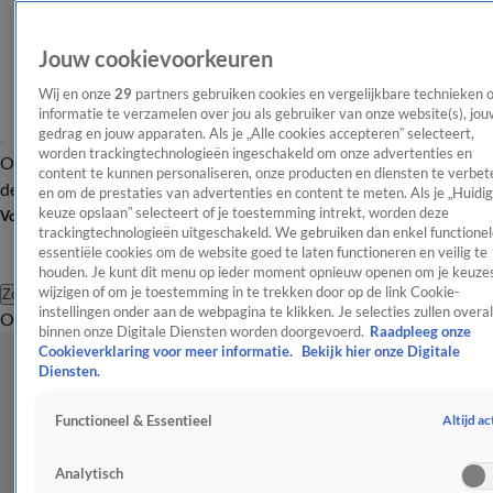
Jouw cookievoorkeuren
Wij en onze
29
partners gebruiken cookies en vergelijkbare technieken 
informatie te verzamelen over jou als gebruiker van onze website(s), jou
gedrag en jouw apparaten. Als je „Alle cookies accepteren” selecteert,
worden trackingtechnologieën ingeschakeld om onze advertenties en
Overzicht
Afleveringen
Tip
Entertainment
BN'ers
TV
Crime
Algemeen
content te kunnen personaliseren, onze producten en diensten te verbet
de redactie
Nieuwsbrief
en om de prestaties van advertenties en content te meten. Als je „Huidi
keuze opslaan” selecteert of je toestemming intrekt, worden deze
Volg Shownieuws
trackingtechnologieën uitgeschakeld. We gebruiken dan enkel functionel
essentiële cookies om de website goed te laten functioneren en veilig te
houden. Je kunt dit menu op ieder moment opnieuw openen om je keuzes
wijzigen of om je toestemming in te trekken door op de link Cookie-
Zoeken
instellingen onder aan de webpagina te klikken. Je selecties zullen overal
Overzicht
Entertainment
Spraakmakend
Reality
Crime
Video's
Afl
binnen onze Digitale Diensten worden doorgevoerd.
Raadpleeg onze
Cookieverklaring voor meer informatie.
Bekijk hier onze Digitale
Diensten.
Altijd ac
Functioneel & Essentieel
Analytisch