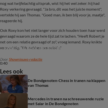
nog wat twijfelachtig uitsprak, wist hij het wel zeker: hij had
Roxy verkering gevraagd. "Ja bro, dit was het juiste moment",
vertelde hij aan Thomas. "Goed man, ik ben blij voor je, maatje",
reageerde hij.
Ook Roxy kon het niet langer voor zich houden toen haar werd
gevraagd waarom ze de hele tijd zat te lachen. "Heeft Robert je
net om een relatie gevraagd of zo", vroeg iemand. Roxy knikte
Robert en Roxy zijn officieel samen
voorzichtig. "We hebben een relatie."
Door
Shownieuws-redactie
0:40
Lees ook
De Bondgenoten-Chess in tranen na klappen
van Thomas
Mercedes in tranen na schreeuwende ruzie
met Salar in De Bondgenoten