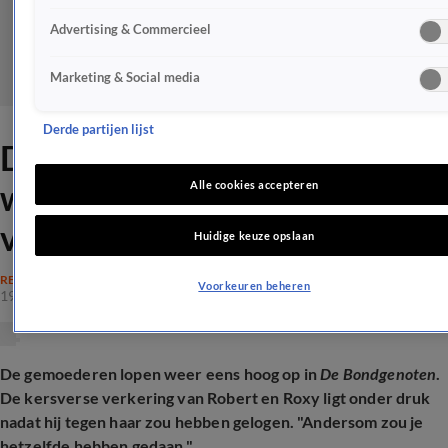
Advertising & Commercieel
Marketing & Social media
Derde partijen lijst
De Bondgenoten-Roxy
woedend op 'liegende'
Alle cookies accepteren
vriend: 'Vieze ratten'
Huidige keuze opslaan
REALITY
Voorkeuren beheren
19 mrt 2026, 16:36
De gemoederen lopen weer eens hoog op in
De Bondgenoten
.
De kersverse verkering van Robert en Roxy ligt onder druk
nadat hij tegen haar zou hebben gelogen. "Andersom zou je
hetzelfde hebben gedaan."