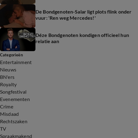
De Bondgenoten-Salar ligt plots flink onder
vuur: 'Ren weg Mercedes!'
Déze Bondgenoten kondigen officieel hun
relatie aan
Categorieën
Entertainment
Nieuws
BN'ers
Royalty
Songfestival
Evenementen
Crime
Misdaad
Rechtszaken
TV
Spraakmakend