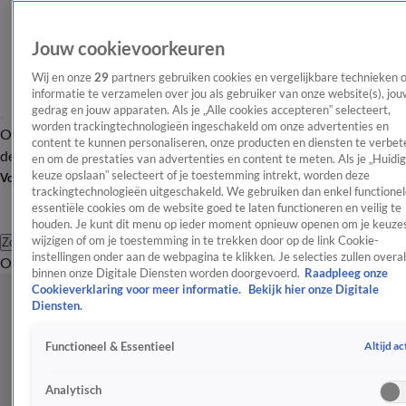
Jouw cookievoorkeuren
Wij en onze
29
partners gebruiken cookies en vergelijkbare technieken 
informatie te verzamelen over jou als gebruiker van onze website(s), jou
gedrag en jouw apparaten. Als je „Alle cookies accepteren” selecteert,
worden trackingtechnologieën ingeschakeld om onze advertenties en
Overzicht
Afleveringen
Tip
Entertainment
BN'ers
TV
Crime
Algemeen
content te kunnen personaliseren, onze producten en diensten te verbet
de redactie
Nieuwsbrief
en om de prestaties van advertenties en content te meten. Als je „Huidi
keuze opslaan” selecteert of je toestemming intrekt, worden deze
Volg Shownieuws
trackingtechnologieën uitgeschakeld. We gebruiken dan enkel functionel
essentiële cookies om de website goed te laten functioneren en veilig te
houden. Je kunt dit menu op ieder moment opnieuw openen om je keuzes
wijzigen of om je toestemming in te trekken door op de link Cookie-
Zoeken
instellingen onder aan de webpagina te klikken. Je selecties zullen overal
Overzicht
Entertainment
Spraakmakend
Reality
Crime
Video's
Afl
binnen onze Digitale Diensten worden doorgevoerd.
Raadpleeg onze
Cookieverklaring voor meer informatie.
Bekijk hier onze Digitale
Diensten.
Altijd ac
Functioneel & Essentieel
Analytisch