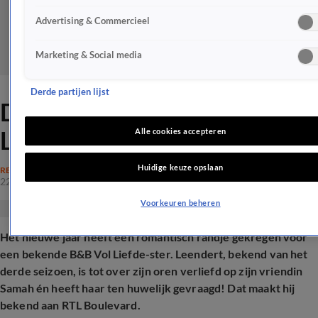
Advertising & Commercieel
Marketing & Social media
Derde partijen lijst
Déze bekende B&B Vol
Liefde-ster gaat trouwen
Alle cookies accepteren
Huidige keuze opslaan
REALITY
22 jan 2025, 19:10
Voorkeuren beheren
Het nieuwe jaar heeft een romantisch randje gekregen voor
een bekende B&B Vol Liefde-ster. Leendert, bekend van het
derde seizoen, is tot over zijn oren verliefd op zijn vriendin
Samah én heeft haar ten huwelijk gevraagd! Dat maakt hij
bekend aan RTL Boulevard.