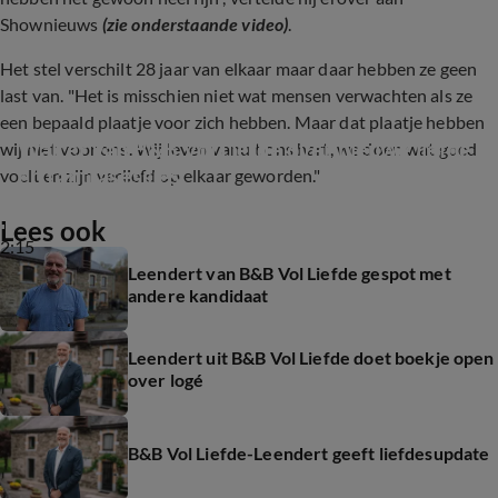
Shownieuws
(zie onderstaande video)
.
Het stel verschilt 28 jaar van elkaar maar daar hebben ze geen
last van. "Het is misschien niet wat mensen verwachten als ze
een bepaald plaatje voor zich hebben. Maar dat plaatje hebben
Walter van B&B Vol Liefde over nieuwe liefde 
wij niet voor ons. Wij leven vanuit ons hart, we doen wat goed
en tantrasessies
voelt en zijn verliefd op elkaar geworden."
Lees ook
2:15
Leendert van B&B Vol Liefde gespot met
andere kandidaat
Leendert uit B&B Vol Liefde doet boekje open
over logé
B&B Vol Liefde-Leendert geeft liefdesupdate