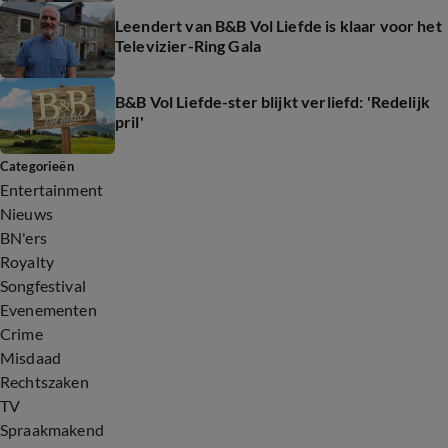
Leendert van B&B Vol Liefde is klaar voor het
Televizier-Ring Gala
B&B Vol Liefde-ster blijkt verliefd: 'Redelijk
pril'
Categorieën
Entertainment
Nieuws
BN'ers
Royalty
Songfestival
Evenementen
Crime
Misdaad
Rechtszaken
TV
Spraakmakend