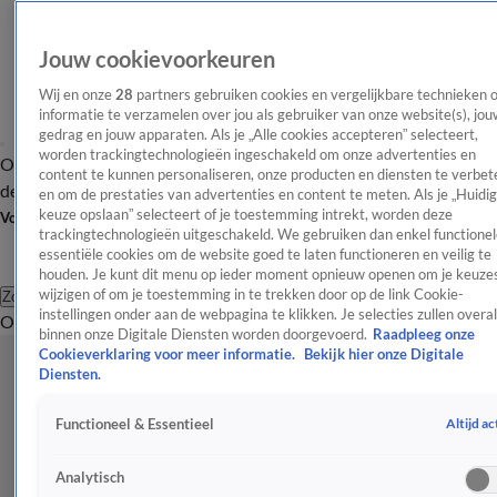
Jouw cookievoorkeuren
Wij en onze
28
partners gebruiken cookies en vergelijkbare technieken 
informatie te verzamelen over jou als gebruiker van onze website(s), jou
gedrag en jouw apparaten. Als je „Alle cookies accepteren” selecteert,
worden trackingtechnologieën ingeschakeld om onze advertenties en
Overzicht
Afleveringen
Tip
Entertainment
BN'ers
TV
Crime
Algemeen
content te kunnen personaliseren, onze producten en diensten te verbet
de redactie
Nieuwsbrief
en om de prestaties van advertenties en content te meten. Als je „Huidi
keuze opslaan” selecteert of je toestemming intrekt, worden deze
Volg Shownieuws
trackingtechnologieën uitgeschakeld. We gebruiken dan enkel functionel
essentiële cookies om de website goed te laten functioneren en veilig te
houden. Je kunt dit menu op ieder moment opnieuw openen om je keuzes
wijzigen of om je toestemming in te trekken door op de link Cookie-
Zoeken
instellingen onder aan de webpagina te klikken. Je selecties zullen overal
Overzicht
Entertainment
Spraakmakend
Reality
Crime
Video's
Afl
binnen onze Digitale Diensten worden doorgevoerd.
Raadpleeg onze
Cookieverklaring voor meer informatie.
Bekijk hier onze Digitale
Diensten.
Altijd ac
Functioneel & Essentieel
Analytisch