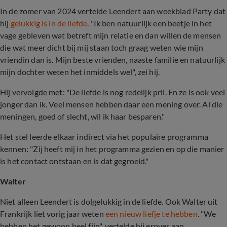
In de zomer van 2024 vertelde Leendert aan weekblad Party dat
hij
gelukkig is in de liefde
. "Ik ben natuurlijk een beetje in het
vage gebleven wat betreft mijn relatie en dan willen de mensen
die wat meer dicht bij mij staan toch graag weten wie mijn
vriendin dan is. Mijn beste vrienden, naaste familie en natuurlijk
mijn dochter weten het inmiddels wel", zei hij.
Hij vervolgde met: "De liefde is nog redelijk pril. En ze is ook veel
jonger dan ik. Veel mensen hebben daar een mening over. Al die
meningen, goed of slecht, wil ik haar besparen."
Het stel leerde elkaar indirect via het populaire programma
kennen: "Zij heeft mij in het programma gezien en op die manier
is het contact ontstaan en is dat gegroeid."
Walter
Niet alleen Leendert is dolgelukkig in de liefde. Ook Walter uit
Frankrijk liet vorig jaar weten
een nieuw liefje te hebben
. "We
hebben het gewoon heel fijn", vertelde hij erover aan