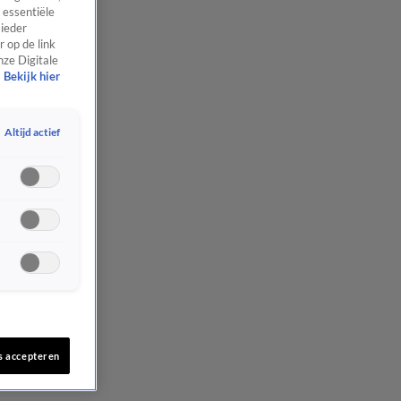
 essentiële
 ieder
 op de link
nze Digitale
Bekijk hier
Altijd actief
s accepteren