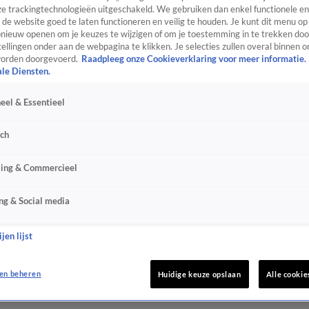
e trackingtechnologieën uitgeschakeld. We gebruiken dan enkel functionele en
de website goed te laten functioneren en veilig te houden. Je kunt dit menu op
ieuw openen om je keuzes te wijzigen of om je toestemming in te trekken door
ellingen onder aan de webpagina te klikken. Je selecties zullen overal binnen o
orden doorgevoerd.
Raadpleeg onze Cookieverklaring voor meer informatie.
ale Diensten.
eel & Essentieel
sch
sing & Commercieel
ng & Social media
jen lijst
en beheren
Huidige keuze opslaan
Alle cookie