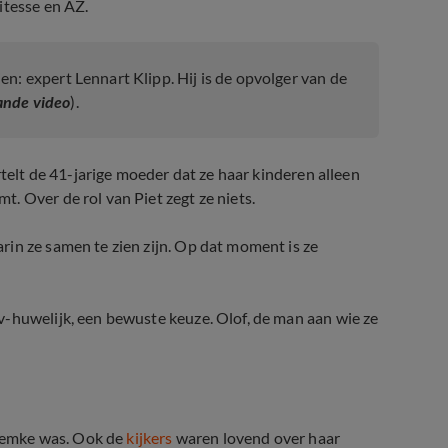
itesse en AZ.
n: expert Lennart Klipp. Hij is de opvolger van de
ande video
).
rtelt de 41-jarige moeder dat ze haar kinderen alleen
. Over de rol van Piet zegt ze niets.
arin ze samen te zien zijn. Op dat moment is ze
v-huwelijk, een bewuste keuze. Olof, de man aan wie ze
n Femke was. Ook de
kijkers
waren lovend over haar