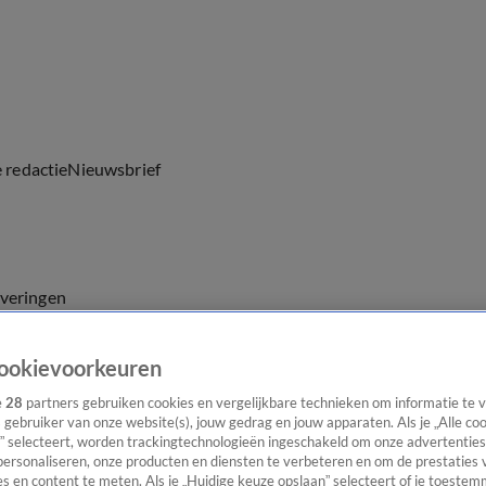
e redactie
Nieuwsbrief
everingen
ookievoorkeuren
e
28
partners gebruiken cookies en vergelijkbare technieken om informatie te
s gebruiker van onze website(s), jouw gedrag en jouw apparaten. Als je „Alle co
” selecteert, worden trackingtechnologieën ingeschakeld om onze advertenties
personaliseren, onze producten en diensten te verbeteren en om de prestaties 
s en content te meten. Als je „Huidige keuze opslaan” selecteert of je toestemm