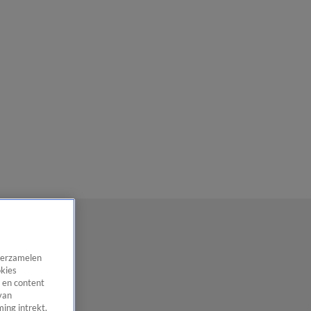
 verzamelen
okies
 en content
van
ing intrekt,