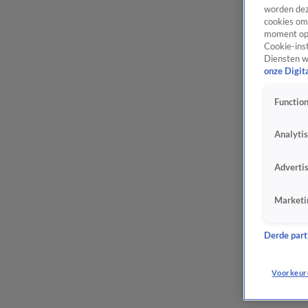
worden dez
cookies om 
moment opn
Cookie-inst
Diensten w
onze Digit
Function
Analyti
Adverti
Marketi
Derde parti
Voorkeur