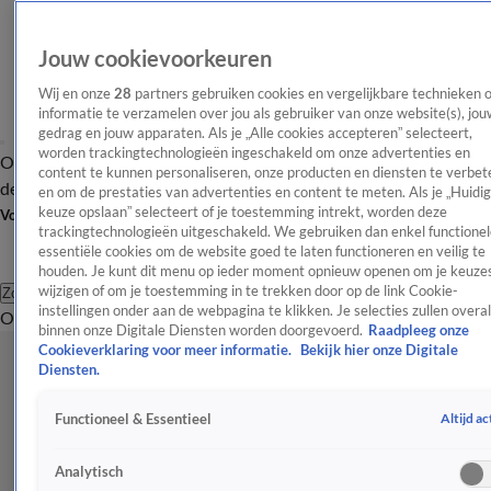
Jouw cookievoorkeuren
Wij en onze
28
partners gebruiken cookies en vergelijkbare technieken 
informatie te verzamelen over jou als gebruiker van onze website(s), jou
gedrag en jouw apparaten. Als je „Alle cookies accepteren” selecteert,
worden trackingtechnologieën ingeschakeld om onze advertenties en
Overzicht
Afleveringen
Tip
Entertainment
BN'ers
TV
Crime
Algemeen
content te kunnen personaliseren, onze producten en diensten te verbet
de redactie
Nieuwsbrief
en om de prestaties van advertenties en content te meten. Als je „Huidi
keuze opslaan” selecteert of je toestemming intrekt, worden deze
Volg Shownieuws
trackingtechnologieën uitgeschakeld. We gebruiken dan enkel functionel
essentiële cookies om de website goed te laten functioneren en veilig te
houden. Je kunt dit menu op ieder moment opnieuw openen om je keuzes
wijzigen of om je toestemming in te trekken door op de link Cookie-
Zoeken
instellingen onder aan de webpagina te klikken. Je selecties zullen overal
Overzicht
Entertainment
Spraakmakend
Reality
Crime
Video's
Afl
binnen onze Digitale Diensten worden doorgevoerd.
Raadpleeg onze
Cookieverklaring voor meer informatie.
Bekijk hier onze Digitale
Diensten.
Altijd ac
Functioneel & Essentieel
Analytisch