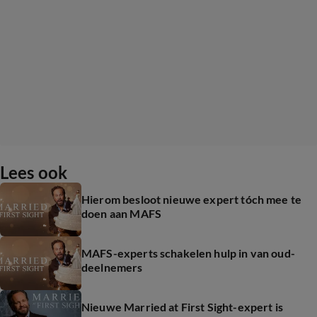
Lees ook
Hierom besloot nieuwe expert tóch mee te
doen aan MAFS
MAFS-experts schakelen hulp in van oud-
deelnemers
Nieuwe Married at First Sight-expert is