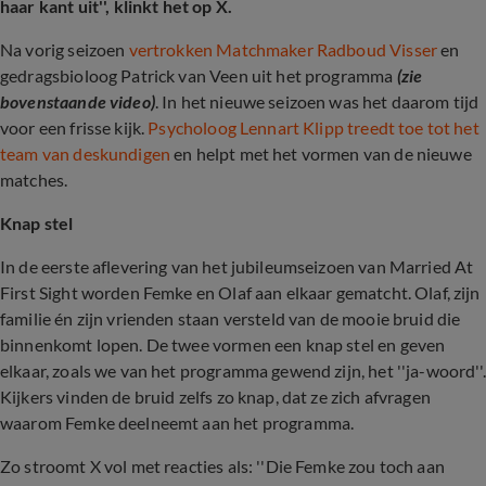
haar kant uit'', klinkt het op X.
Na vorig seizoen
vertrokken Matchmaker Radboud Visser
en
gedragsbioloog Patrick van Veen uit het programma
(zie
bovenstaande video)
. In het nieuwe seizoen was het daarom tijd
voor een frisse kijk.
Psycholoog Lennart Klipp treedt toe tot het
team van deskundigen
en helpt met het vormen van de nieuwe
matches.
Knap stel
In de eerste aflevering van het jubileumseizoen van Married At
First Sight worden Femke en Olaf aan elkaar gematcht. Olaf, zijn
familie én zijn vrienden staan versteld van de mooie bruid die
binnenkomt lopen. De twee vormen een knap stel en geven
elkaar, zoals we van het programma gewend zijn, het ''ja-woord''.
Kijkers vinden de bruid zelfs zo knap, dat ze zich afvragen
waarom Femke deelneemt aan het programma.
Zo stroomt X vol met reacties als: ''Die Femke zou toch aan