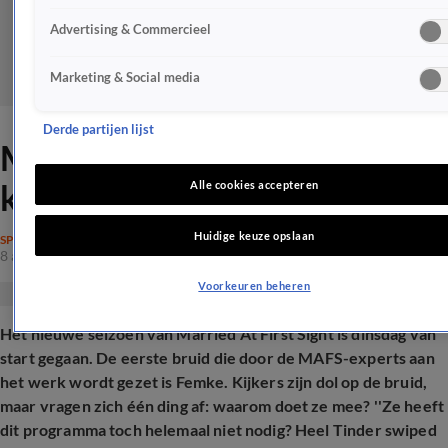
Advertising & Commercieel
Marketing & Social media
Derde partijen lijst
MAFS-kijkers in de ban van
knappe Femke
Alle cookies accepteren
Huidige keuze opslaan
SPRAAKMAKEND
8 apr 2025, 21:02
Voorkeuren beheren
Het nieuwe seizoen van Married At First Sight is dinsdag van
start gegaan. De eerste bruid die door de MAFS-experts aan
het werk wordt gezet is Femke. Kijkers zijn dol op de bruid,
maar vragen zich één ding af: waarom doet ze mee? ''Ze heeft
dit programma toch helemaal niet nodig? Heel Tinder swiped