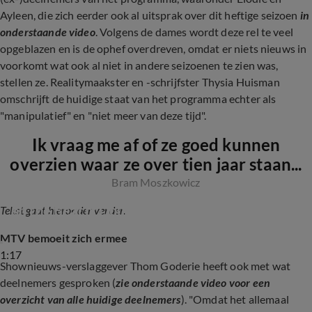
Ayleen, die zich eerder ook al uitsprak over dit heftige seizoen
in
onderstaande video
. Volgens de dames wordt deze rel te veel
opgeblazen en is de ophef overdreven, omdat er niets nieuws in
voorkomt wat ook al niet in andere seizoenen te zien was,
stellen ze. Realitymaakster en -schrijfster Thysia Huisman
omschrijft de huidige staat van het programma echter als
"manipulatief" en "niet meer van deze tijd".
Ik vraag me af of ze goed kunnen
overzien waar ze over tien jaar staan...
Bram Moszkowicz
Ayleen Bella geschokt door nieuw seizoen Ex 
on the Beach: Double Dutch
Tekst gaat hieronder verder.
MTV bemoeit zich ermee
1:17
Shownieuws-verslaggever Thom Goderie heeft ook met wat
deelnemers gesproken (
zie onderstaande video voor een
overzicht van alle huidige deelnemers
). "Omdat het allemaal