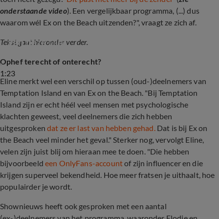
onderstaande video
). Een vergelijkbaar programma, (...) dus
waarom wél Ex on the Beach uitzenden?", vraagt ze zich af.
Temptation Island definitief gecanceld: 'Niet 
van deze tijd'
Tekst gaat hieronder verder.
Ophef terecht of onterecht?
1:23
Eline merkt wel een verschil op tussen (oud-)deelnemers van
Temptation Island en van Ex on the Beach. "Bij Temptation
Island zijn er echt héél veel mensen met psychologische
klachten geweest, veel deelnemers die zich hebben
uitgesproken
dat ze er last van hebben gehad.
Dat is bij Ex on
the Beach veel minder het geval." Sterker nog, vervolgt Eline,
velen zijn juist blij om hieraan mee te doen. "Die hebben
bijvoorbeeld
een OnlyFans-account
of zijn influencer en die
krijgen superveel bekendheid. Hoe meer fratsen je uithaalt, hoe
populairder je wordt.
Shownieuws heeft ook gesproken met een aantal
(ex-)deelnemers van het programma, waaronder Elodie en