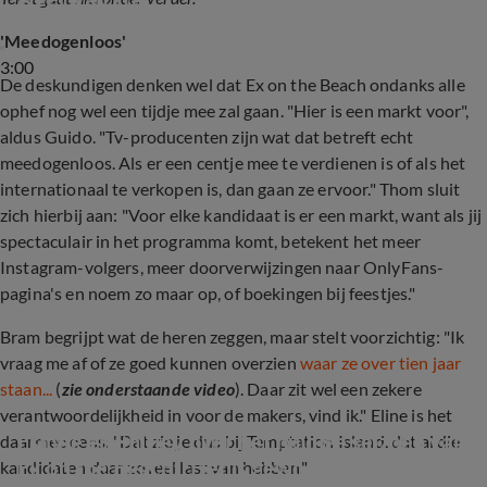
'Meedogenloos'
3:00
De deskundigen denken wel dat Ex on the Beach ondanks alle
ophef nog wel een tijdje mee zal gaan. "Hier is een markt voor",
aldus Guido. "Tv-producenten zijn wat dat betreft echt
meedogenloos. Als er een centje mee te verdienen is of als het
internationaal te verkopen is, dan gaan ze ervoor." Thom sluit
zich hierbij aan: "Voor elke kandidaat is er een markt, want als jij
spectaculair in het programma komt, betekent het meer
Instagram-volgers, meer doorverwijzingen naar OnlyFans-
pagina's en noem zo maar op, of boekingen bij feestjes."
Bram begrijpt wat de heren zeggen, maar stelt voorzichtig: "Ik
vraag me af of ze goed kunnen overzien
waar ze over tien jaar
staan...
(
zie onderstaande video
). Daar zit wel een zekere
verantwoordelijkheid in voor de makers, vind ik." Eline is het
Esmee en Shirley over het huidige seizoen van 
daarmee eens: "Dat zie je dus bij Temptation Island, dat al die
Ex on the Beach: ‘Het is gewoon niet meer 
kandidaten daar zoveel last van hebben."