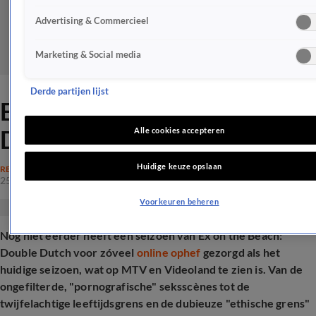
Advertising & Commercieel
Marketing & Social media
Derde partijen lijst
Ex on the Beach: Double
Dutch gigantisch onder vuur
Alle cookies accepteren
Huidige keuze opslaan
REALITY
25 juni 2025, 11:29
Voorkeuren beheren
Nog niet eerder heeft een seizoen van Ex on the Beach:
Double Dutch voor zóveel
online ophef
gezorgd als het
huidige seizoen, wat op MTV en Videoland te zien is. Van de
ongefilterde, "pornografische" seksscènes tot de
twijfelachtige leeftijdsgrens en de dubieuze "ethische grens"