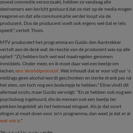
zoveel commotie veroorzaakt, hebben ze vandaag alle
deelnemers een bericht gestuurd dat ze niet op de media mogen
reageren en dat alle communicatie verder loopt via de
producent. Dus de producent voelt ook ergens wel dat er iets
speelt", vertelt Thom.
MTV produceert het programma en Guido den Aantrekker
vertelt aan de desk wat de reactie van de producent was op alle
ophef: "Zij hebben toch wel wat maatregelen genomen
inmiddels. Onder meer, en ik moet daar wel een beetje om
lachen,
een 'alcoholprotocol'
. Wat inhoudt dat er voor vijf uur 's
middags geen alcohol wordt geschonken en sterke drank pas ná
het eten, om toch nog een bodempje te hebben." Eline vindt dit
allemaal onzin, maar Guido vervolgt: "En ze hebben ook nog een
psycholoog ingehuurd, die de mensen ook een beetje ter
plekken begeleidt als het helemaal misgaat. Als je dat soort
dingen al moet doen voor zo'n programma, dan weet je dat er al
wat mis is.
"
Nieuw seizoen Ex on the Beach: Double Dutch 
weer van start
Tekst gaat hieronder verder.