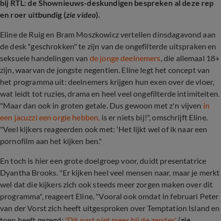
bij RTL: de Shownieuws-deskundigen bespreken al deze rep
en roer uitbundig (
zie video
).
Eline de Ruig en Bram Moszkowicz vertellen dinsdagavond aan
de desk "geschrokken" te zijn van de ongefilterde uitspraken en
seksuele handelingen van
de jonge deelnemers
, die allemaal 18+
zijn, waarvan de jongste negentien. Eline legt het concept van
het programma uit: deelnemers krijgen hun exen over de vloer,
wat leidt tot ruzies, drama en heel veel ongefilterde intimiteiten.
"Maar dan ook in groten getale. Dus gewoon met z'n vijven
in
een jacuzzi een orgie hebben,
is er niets bij!", omschrijft Eline.
"Veel kijkers reageerden ook met: 'Het lijkt wel of ik naar een
pornofilm aan het kijken ben."
En toch is hier een grote doelgroep voor, duidt presentatrice
Dyantha Brooks. "Er kijken heel veel mensen naar, maar je merkt
wel dat die kijkers zich ook steeds meer zorgen maken over dit
programma", reageert Eline. "Vooral ook omdat in februari Peter
van der Vorst zich heeft uitgesproken over Temptation Island en
toen heeft gezegd:
'Dit past niet meer bij de zender'
(
zie