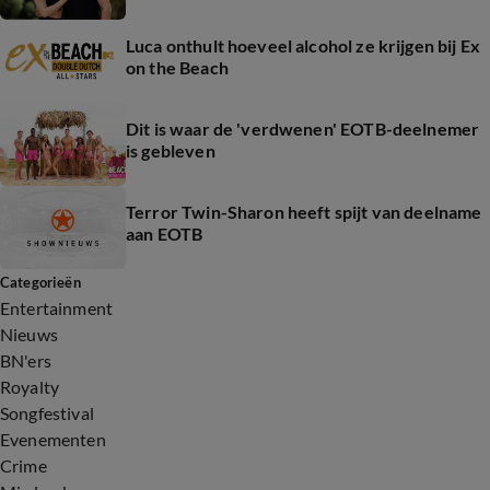
Luca onthult hoeveel alcohol ze krijgen bij Ex
on the Beach
Dit is waar de 'verdwenen' EOTB-deelnemer
is gebleven
Terror Twin-Sharon heeft spijt van deelname
aan EOTB
Categorieën
Entertainment
Nieuws
BN'ers
Royalty
Songfestival
Evenementen
Crime