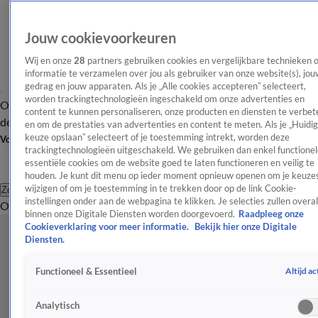
Jouw cookievoorkeuren
Wij en onze
28
partners gebruiken cookies en vergelijkbare technieken 
informatie te verzamelen over jou als gebruiker van onze website(s), jou
gedrag en jouw apparaten. Als je „Alle cookies accepteren” selecteert,
worden trackingtechnologieën ingeschakeld om onze advertenties en
Overzicht
Afleveringen
Tip
Entertainment
BN'ers
TV
Crime
Algemeen
content te kunnen personaliseren, onze producten en diensten te verbet
de redactie
Nieuwsbrief
en om de prestaties van advertenties en content te meten. Als je „Huidi
keuze opslaan” selecteert of je toestemming intrekt, worden deze
Volg Shownieuws
trackingtechnologieën uitgeschakeld. We gebruiken dan enkel functionel
essentiële cookies om de website goed te laten functioneren en veilig te
houden. Je kunt dit menu op ieder moment opnieuw openen om je keuzes
wijzigen of om je toestemming in te trekken door op de link Cookie-
Zoeken
instellingen onder aan de webpagina te klikken. Je selecties zullen overal
Overzicht
Entertainment
Spraakmakend
Reality
Crime
Video's
Afl
binnen onze Digitale Diensten worden doorgevoerd.
Raadpleeg onze
Cookieverklaring voor meer informatie.
Bekijk hier onze Digitale
Diensten.
Altijd ac
Functioneel & Essentieel
Analytisch