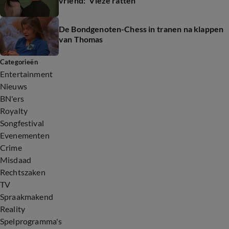
vriend: 'Vieze ratten'
De Bondgenoten-Chess in tranen na klappen
van Thomas
Categorieën
Entertainment
Nieuws
BN'ers
Royalty
Songfestival
Evenementen
Crime
Misdaad
Rechtszaken
TV
Spraakmakend
Reality
Spelprogramma's