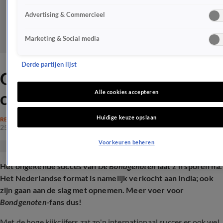
Advertising & Commercieel
Marketing & Social media
Derde partijen lijst
Groot internationaal nieuws
over De Bondgenoten
Alle cookies accepteren
Huidige keuze opslaan
REALITY
25 mrt 2026, 15:01
Voorkeuren beheren
Het ongekende succes van
De Bondgenoten
laat z'n sporen na.
Het Nederlandse format is namelijk verkocht aan India; ook
zijn gaan aan de slag met opnemen. Meer voer voor
Bondgenoten-
fans dus!
Met de hoge kijkcijfers zat zo'n internationaal succes er ook wel