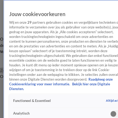
Jouw cookievoorkeuren
Wij en onze
29
partners gebruiken cookies en vergelijkbare technieken 
informatie te verzamelen over jou als gebruiker van onze website(s), jou
gedrag en jouw apparaten. Als je „Alle cookies accepteren” selecteert,
worden trackingtechnologieën ingeschakeld om onze advertenties en
Overzicht
Afleveringen
Tip
Entertainment
BN'ers
TV
Crime
Algemeen
content te kunnen personaliseren, onze producten en diensten te verbet
de redactie
Nieuwsbrief
en om de prestaties van advertenties en content te meten. Als je „Huidi
keuze opslaan” selecteert of je toestemming intrekt, worden deze
Volg Shownieuws
trackingtechnologieën uitgeschakeld. We gebruiken dan enkel functionel
essentiële cookies om de website goed te laten functioneren en veilig te
houden. Je kunt dit menu op ieder moment opnieuw openen om je keuzes
wijzigen of om je toestemming in te trekken door op de link Cookie-
Zoeken
instellingen onder aan de webpagina te klikken. Je selecties zullen overal
Overzicht
Entertainment
Spraakmakend
Reality
Crime
Video's
Afl
binnen onze Digitale Diensten worden doorgevoerd.
Raadpleeg onze
Cookieverklaring voor meer informatie.
Bekijk hier onze Digitale
Diensten.
Altijd ac
Functioneel & Essentieel
Analytisch