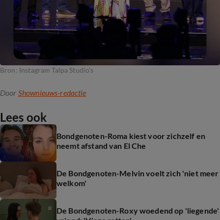
Bron: Instagram Talpa Studio's
Door
Shownieuws-redactie
Lees ook
Bondgenoten-Roma kiest voor zichzelf en
neemt afstand van El Che
De Bondgenoten-Melvin voelt zich 'niet meer
welkom'
De Bondgenoten-Roxy woedend op 'liegende'