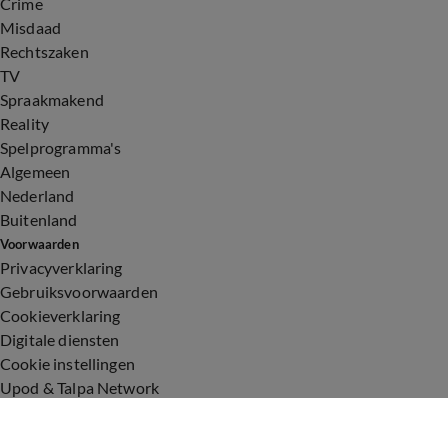
Crime
Misdaad
Rechtszaken
TV
Spraakmakend
Reality
Spelprogramma's
Algemeen
Nederland
Buitenland
Voorwaarden
Privacyverklaring
Gebruiksvoorwaarden
Cookieverklaring
Digitale diensten
Cookie instellingen
Upod & Talpa Network
Adverteren
Vacatures