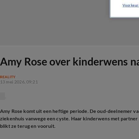
Voorkeur
Amy Rose over kinderwens na
REALITY
13 mei 2026, 09:21
Amy Rose komt uit een heftige periode. De oud-deelnemer v
ziekenhuis vanwege een cyste. Haar kinderwens met partner Sa
blikt ze terug en vooruit.