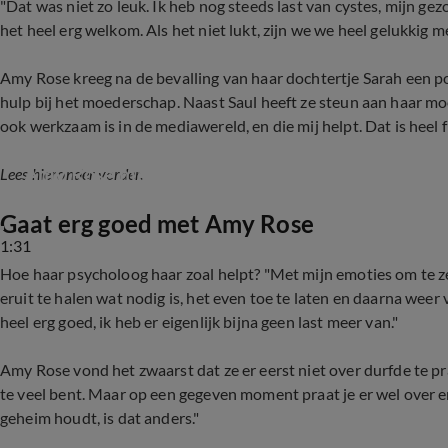
"
Dat was niet zo leuk. Ik heb nog steeds last van cystes, mijn ge
het heel erg welkom. Als het niet lukt, zijn we we heel gelukkig m
Amy Rose kreeg na de bevalling van haar dochtertje Sarah een pos
hulp bij het moederschap. Naast Saul heeft ze steun aan haar m
ook werkzaam is in de mediawereld, en die mij helpt. Dat is heel fi
Amy Rose met helse pijn in het ziekenhuis
Lees hieronder verder.
Gaat erg goed met Amy Rose
1:31
Hoe haar psycholoog haar zoal helpt? "Met mijn emoties om te zet
eruit te halen wat nodig is, het even toe te laten en daarna wee
heel erg goed, ik heb er eigenlijk bijna geen last meer van."
Amy Rose vond het zwaarst dat ze er eerst niet over durfde te prat
te veel bent. Maar op een gegeven moment praat je er wel over en 
geheim houdt, is dat anders."