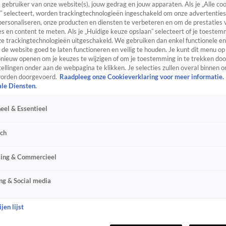
s gebruiker van onze website(s), jouw gedrag en jouw apparaten. Als je „Alle co
” selecteert, worden trackingtechnologieën ingeschakeld om onze advertenties
personaliseren, onze producten en diensten te verbeteren en om de prestaties 
s en content te meten. Als je „Huidige keuze opslaan” selecteert of je toestemm
e trackingtechnologieën uitgeschakeld. We gebruiken dan enkel functionele en
de website goed te laten functioneren en veilig te houden. Je kunt dit menu op
ieuw openen om je keuzes te wijzigen of om je toestemming in te trekken door
ellingen onder aan de webpagina te klikken. Je selecties zullen overal binnen o
orden doorgevoerd.
Raadpleeg onze Cookieverklaring voor meer informatie.
ale Diensten.
eel & Essentieel
sch
sing & Commercieel
ng & Social media
jen lijst