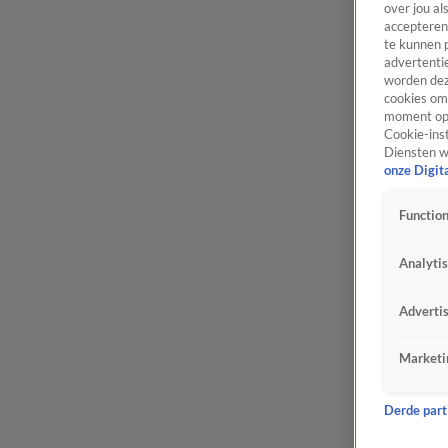
over jou al
accepteren
te kunnen 
advertentie
worden dez
cookies om 
moment opn
Cookie-inst
Diensten w
onze Digit
Function
Analyti
Adverti
Marketi
Derde parti