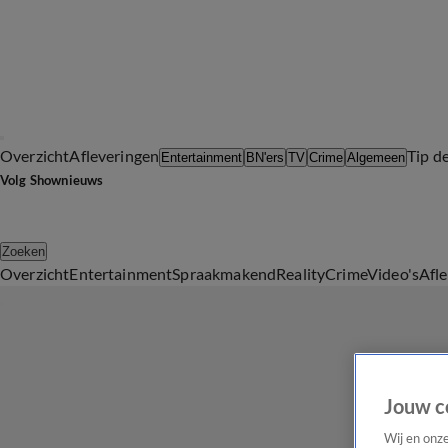
Overzicht
Afleveringen
Tip d
Entertainment
BN'ers
TV
Crime
Algemeen
Volg Shownieuws
Zoeken
Overzicht
Entertainment
Spraakmakend
Reality
Crime
Video's
Afl
Jouw c
Wij en onz