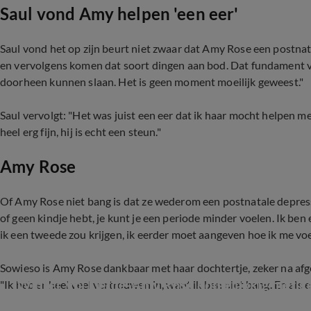
Saul vond Amy helpen 'een eer'
Saul vond het op zijn beurt niet zwaar dat Amy Rose een postnat
en vervolgens komen dat soort dingen aan bod. Dat fundament va
doorheen kunnen slaan. Het is geen moment moeilijk geweest."
Saul vervolgt: "Het was juist een eer dat ik haar mocht helpen me
heel erg fijn, hij is echt een steun."
Amy Rose
Of Amy Rose niet bang is dat ze wederom een postnatale depressie
of geen kindje hebt, je kunt je een periode minder voelen. Ik ben 
ik een tweede zou krijgen, ik eerder moet aangeven hoe ik me voe
Sowieso is Amy Rose dankbaar met haar dochtertje, zeker na afge
Winter Vol Liefde-Amy Rose dolgelukkig met g
"Ik heb er heel veel vertrouwen in, want ik ben niet bang. En als er