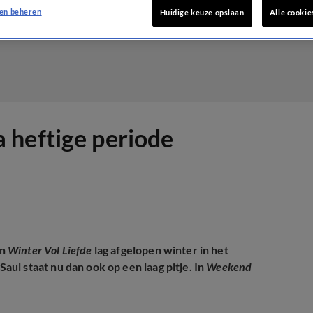
en beheren
Huidige keuze opslaan
Alle cookie
 heftige periode
an
Winter Vol Liefde
lag afgelopen winter in het
ul staat nu dan ook op een laag pitje. In
Weekend