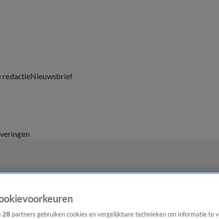
e redactie
Nieuwsbrief
everingen
ookievoorkeuren
e
28
partners gebruiken cookies en vergelijkbare technieken om informatie te