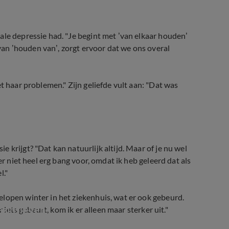
ale depressie had. "Je begint met ’van elkaar houden’
n ’houden van’, zorgt ervoor dat we ons overal
t haar problemen." Zijn geliefde vult aan: "Dat was
 krijgt? "Dat kan natuurlijk altijd. Maar of je nu wel
er niet heel erg bang voor, omdat ik heb geleerd dat als
l."
lopen winter in het ziekenhuis, wat er ook gebeurd.
ezinsleven
 iets gebeurt, kom ik er alleen maar sterker uit."