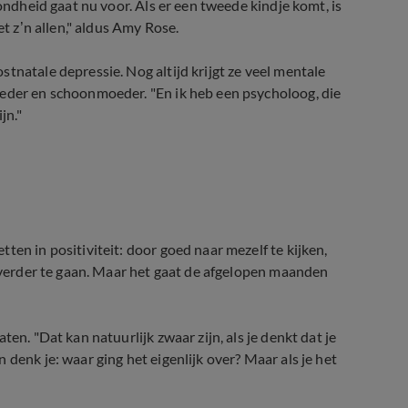
zondheid gaat nu voor. Als er een tweede kindje komt, is
et z’n allen," aldus Amy Rose.
tnatale depressie. Nog altijd krijgt ze veel mentale
oeder en schoonmoeder. "En ik heb een psycholoog, die
jn."
ten in positiviteit: door goed naar mezelf te kijken,
r verder te gaan. Maar het gaat de afgelopen maanden
en. "Dat kan natuurlijk zwaar zijn, als je denkt dat je
denk je: waar ging het eigenlijk over? Maar als je het