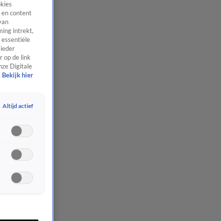
okies
 en content
van
ing intrekt,
 essentiële
 ieder
 op de link
nze Digitale
Bekijk hier
Altijd actief