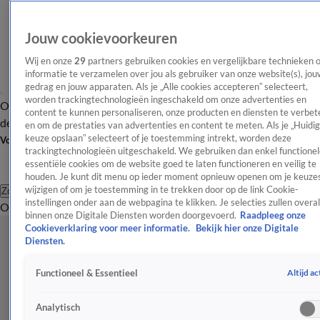
Jouw cookievoorkeuren
Wij en onze
29
partners gebruiken cookies en vergelijkbare technieken 
informatie te verzamelen over jou als gebruiker van onze website(s), jou
gedrag en jouw apparaten. Als je „Alle cookies accepteren” selecteert,
worden trackingtechnologieën ingeschakeld om onze advertenties en
Overzicht
Afleveringen
Tip
Entertainment
BN'ers
TV
Crime
Algemeen
content te kunnen personaliseren, onze producten en diensten te verbet
de redactie
Nieuwsbrief
en om de prestaties van advertenties en content te meten. Als je „Huidi
keuze opslaan” selecteert of je toestemming intrekt, worden deze
Volg Shownieuws
trackingtechnologieën uitgeschakeld. We gebruiken dan enkel functionel
essentiële cookies om de website goed te laten functioneren en veilig te
houden. Je kunt dit menu op ieder moment opnieuw openen om je keuzes
wijzigen of om je toestemming in te trekken door op de link Cookie-
Zoeken
instellingen onder aan de webpagina te klikken. Je selecties zullen overal
Overzicht
Entertainment
Spraakmakend
Reality
Crime
Video's
Afl
binnen onze Digitale Diensten worden doorgevoerd.
Raadpleeg onze
Cookieverklaring voor meer informatie.
Bekijk hier onze Digitale
Diensten.
Altijd ac
Functioneel & Essentieel
Analytisch