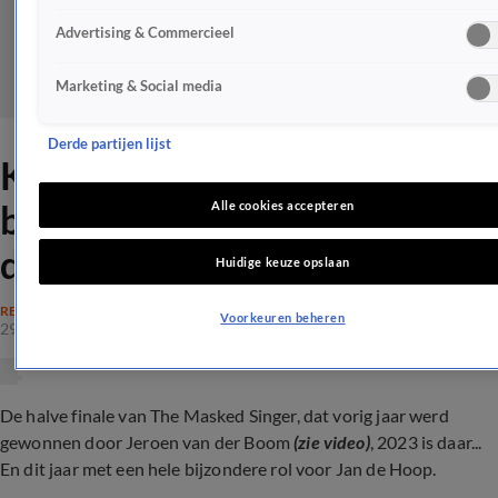
Advertising & Commercieel
Marketing & Social media
Derde partijen lijst
Kijkers The Masked Singer
blij met Jan de Hoop: 'Heerlie
Alle cookies accepteren
de Peerlie'
Huidige keuze opslaan
REALITY
Voorkeuren beheren
29 dec 2023, 20:57
De halve finale van The Masked Singer, dat vorig jaar werd
gewonnen door Jeroen van der Boom
(zie video)
, 2023 is daar...
En dit jaar met een hele bijzondere rol voor Jan de Hoop.