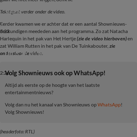
Natacha blikt terug op deelname The Masked 
Singer
Tekst gaat verder onder de video.
Eerder kwamen we er achter dat er een aantal Shownieuws-
5:23
deskundigen meededen aan het programma. Zo zat Natacha
Harlequin in het pak van Het Hertje
(zie de video hierboven)
en
zat William Rutten in het pak van De Tuinkabouter,
zie
Dít is de tuinkabouter in The Masked Singer
onderstaande video.
‎Volg Shownieuws ook op WhatsApp!
2:26
Altijd als eerste op de hoogte van het laatste
entertainmentnieuws?
Volg dan nu het kanaal van Shownieuws op
WhatsApp
!
Volg Shownieuws!
(headerfoto: RTL)