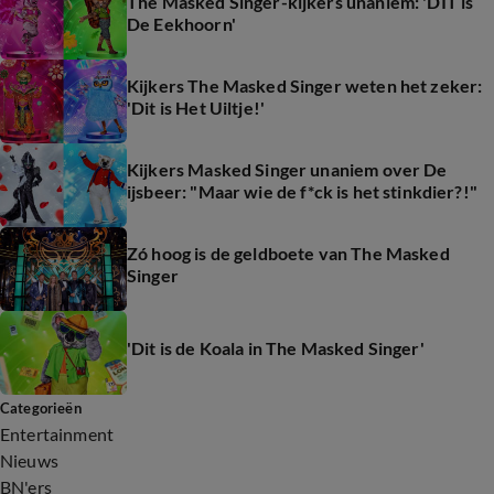
The Masked Singer-kijkers unaniem: 'DIT is
De Eekhoorn'
Kijkers The Masked Singer weten het zeker:
'Dit is Het Uiltje!'
Kijkers Masked Singer unaniem over De
ijsbeer: "Maar wie de f*ck is het stinkdier?!"
Zó hoog is de geldboete van The Masked
Singer
'Dit is de Koala in The Masked Singer'
Categorieën
Entertainment
Nieuws
BN'ers