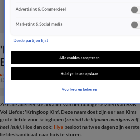
Advertising & Commercieel
Marketing & Social media
Derde partijen lijst
'Kringloop Kim' reageert op
B&B Vol Liefde-exit
Alle cookies accepteren
Huidige keuze opslaan
REALITY
18 juli 2025, 11:18
Voorkeuren beheren
Ze is de allereerste afvaller van het huidige seizoen van B&B
Vol Liefde: 'Kringloop Kim'. Deze naam doet zijn eer aan Kims
grote liefde voor kringlopen
(ze vindt de bijnaam overigens zelf
heel leuk)
. Hoe dan ook:
Illya
besloot na twee dagen zijn eerste
liefdeskandidaat naar huis te sturen.