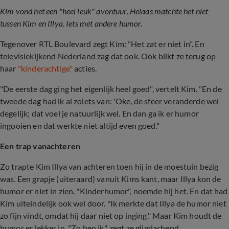
Kim vond het een "heel leuk" avontuur. Helaas matchte het niet
tussen Kim en Illya. Iets met andere humor.
Tegenover RTL Boulevard zegt Kim: "Het zat er niet in". En
televisiekijkend Nederland zag dat ook. Ook blikt ze terug op
haar
"kinderachtige"
acties.
"De eerste dag ging het eigenlijk heel goed", vertelt Kim. "En de
tweede dag had ik al zoiets van: 'Oke, de sfeer veranderde wel
degelijk; dat voel je natuurlijk wel. En dan ga ik er humor
ingooien en dat werkte niet altijd even goed."
Een trap vanachteren
Zo trapte Kim Illya van achteren toen hij in de moestuin bezig
was. Een grapje (uiteraard) vanuit Kims kant, maar Illya kon de
humor er niet in zien. "Kinderhumor", noemde hij het. En dat had
Kim uiteindelijk ook wel door. "Ik merkte dat Illya de humor niet
zo fijn vindt, omdat hij daar niet op inging." Maar Kim houdt de
humor er lekker in. "Zo ben ik", zegt ze glimlachend.