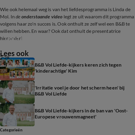
Wie ook helemaal weg is van het liefdesprogramma is Linda de
Mol. In
de
onderstaande video
legt ze uit waarom dit programma
volgens haar zo'n succes is. Ook onthult ze zelf wel een B&B te
willen hebben. En waar? Ook dat onthult de presentatrice
Linda de Mol is gek op B&B Vol Liefde
hieronder!
Lees ook
2:28
B&B Vol Liefde-kijkers keren zich tegen
'kinderachtige' Kim
'Irritatie voel je door het scherm heen' bij
B&B Vol Liefde
B&B Vol Liefde-kijkers in de ban van 'Oost-
Europese vrouwenmagneet'
Categorieën