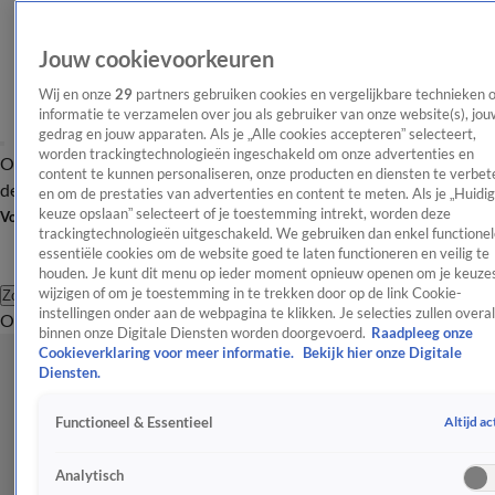
Jouw cookievoorkeuren
Wij en onze
29
partners gebruiken cookies en vergelijkbare technieken 
informatie te verzamelen over jou als gebruiker van onze website(s), jou
gedrag en jouw apparaten. Als je „Alle cookies accepteren” selecteert,
worden trackingtechnologieën ingeschakeld om onze advertenties en
Overzicht
Afleveringen
Tip
Entertainment
BN'ers
TV
Crime
Algemeen
content te kunnen personaliseren, onze producten en diensten te verbet
de redactie
Nieuwsbrief
en om de prestaties van advertenties en content te meten. Als je „Huidi
keuze opslaan” selecteert of je toestemming intrekt, worden deze
Volg Shownieuws
trackingtechnologieën uitgeschakeld. We gebruiken dan enkel functionel
essentiële cookies om de website goed te laten functioneren en veilig te
houden. Je kunt dit menu op ieder moment opnieuw openen om je keuzes
wijzigen of om je toestemming in te trekken door op de link Cookie-
Zoeken
instellingen onder aan de webpagina te klikken. Je selecties zullen overal
Overzicht
Entertainment
Spraakmakend
Reality
Crime
Video's
Afl
binnen onze Digitale Diensten worden doorgevoerd.
Raadpleeg onze
Cookieverklaring voor meer informatie.
Bekijk hier onze Digitale
Diensten.
Altijd ac
Functioneel & Essentieel
Analytisch