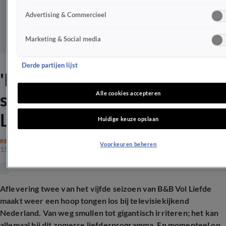
Advertising & Commercieel
Marketing & Social media
Derde partijen lijst
'Irritatie voel je door het
scherm heen' bij B&B Vol
Alle cookies accepteren
Liefde
Huidige keuze opslaan
REALITY
Voorkeuren beheren
15 juli 2025, 21:09
Aflevering twee van het vijfde seizoen van B&B Vol Liefde
maakt weer een hoop tongen los bij televisiekijkend
Nederland. Van weg smullen tot gigantisch irriteren; het kan
allemaal bij dit zomerse liefdesprogramma. En momenteel op