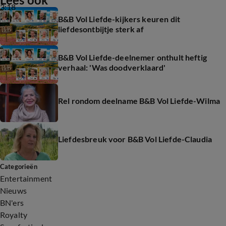
3:18
B&B Vol Liefde-kijkers keuren dit
liefdesontbijtje sterk af
B&B Vol Liefde-deelnemer onthult heftig
verhaal: 'Was doodverklaard'
Rel rondom deelname B&B Vol Liefde-Wilma
Liefdesbreuk voor B&B Vol Liefde-Claudia
Categorieën
Entertainment
Nieuws
BN'ers
Royalty