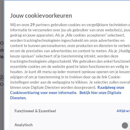
Jouw cookievoorkeuren
Wij en onze
29
partners gebruiken cookies en vergelijkbare technieken 
informatie te verzamelen over jou als gebruiker van onze website(s), jou
gedrag en jouw apparaten. Als je „Alle cookies accepteren” selecteert,
worden trackingtechnologieën ingeschakeld om onze advertenties en
Overzicht
Afleveringen
Tip
Entertainment
BN'ers
TV
Crime
Algemeen
content te kunnen personaliseren, onze producten en diensten te verbet
de redactie
Nieuwsbrief
en om de prestaties van advertenties en content te meten. Als je „Huidi
keuze opslaan” selecteert of je toestemming intrekt, worden deze
Volg Shownieuws
trackingtechnologieën uitgeschakeld. We gebruiken dan enkel functionel
essentiële cookies om de website goed te laten functioneren en veilig te
houden. Je kunt dit menu op ieder moment opnieuw openen om je keuzes
wijzigen of om je toestemming in te trekken door op de link Cookie-
Zoeken
instellingen onder aan de webpagina te klikken. Je selecties zullen overal
Overzicht
Entertainment
Spraakmakend
Reality
Crime
Video's
Afl
binnen onze Digitale Diensten worden doorgevoerd.
Raadpleeg onze
Cookieverklaring voor meer informatie.
Bekijk hier onze Digitale
Diensten.
Altijd ac
Functioneel & Essentieel
Analytisch