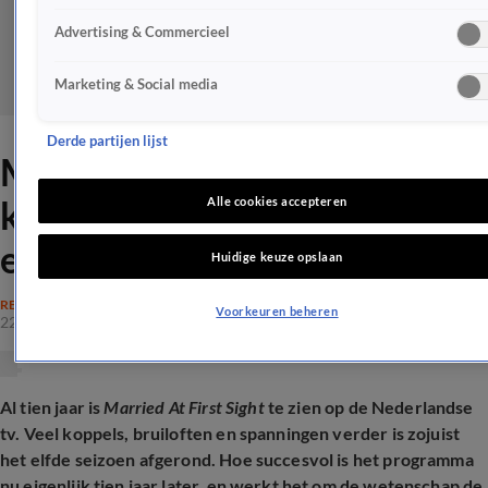
Advertising & Commercieel
Marketing & Social media
Derde partijen lijst
MAFS 10 jaar op tv: deze
koppels zijn nog wél bij
Alle cookies accepteren
elkaar
Huidige keuze opslaan
REALITY
Voorkeuren beheren
22 mei 2026, 16:22
Al tien jaar is
Married At First Sight
te zien op de Nederlandse
tv. Veel koppels, bruiloften en spanningen verder is zojuist
het elfde seizoen afgerond. Hoe succesvol is het programma
nu eigenlijk tien jaar later, en werkt het om de wetenschap de