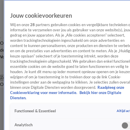
Jouw cookievoorkeuren
Wij en onze
28
partners gebruiken cookies en vergelijkbare technieken 
informatie te verzamelen over jou als gebruiker van onze website(s), jou
gedrag en jouw apparaten. Als je „Alle cookies accepteren” selecteert,
worden trackingtechnologieën ingeschakeld om onze advertenties en
Overzicht
Afleveringen
Tip
Entertainment
BN'ers
TV
Crime
Algemeen
content te kunnen personaliseren, onze producten en diensten te verbet
de redactie
Nieuwsbrief
en om de prestaties van advertenties en content te meten. Als je „Huidi
keuze opslaan” selecteert of je toestemming intrekt, worden deze
Volg Shownieuws
trackingtechnologieën uitgeschakeld. We gebruiken dan enkel functionel
essentiële cookies om de website goed te laten functioneren en veilig te
houden. Je kunt dit menu op ieder moment opnieuw openen om je keuzes
wijzigen of om je toestemming in te trekken door op de link Cookie-
Zoeken
instellingen onder aan de webpagina te klikken. Je selecties zullen overal
Overzicht
Entertainment
Spraakmakend
Reality
Crime
Video's
Afl
binnen onze Digitale Diensten worden doorgevoerd.
Raadpleeg onze
Cookieverklaring voor meer informatie.
Bekijk hier onze Digitale
Diensten.
Altijd ac
Functioneel & Essentieel
Analytisch