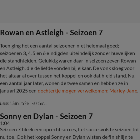
Rowan en Astleigh - Seizoen 7
Toen ging het een aantal seizoenen niet helemaal goed;
seizoenen 3, 4, 5 en 6 eindigden uiteindelijk zonder huwelijken
die standhielden. Gelukkig waren daar in seizoen zeven Rowan
en Astleigh, die de liefde vonden bij elkaar. De vonk sloeg voor
het altaar al over tussen het koppel en ook dat hield stand. Nu,
een aantal jaar later, wonen de twee samen en hebben ze in
januari 2025 een
dochtertje mogen verwelkomen: Marley-Jane
.
Het avontuur van Rowan & Astleigh in MAFS
Lees hieronder verder...
Sonny en Dylan - Seizoen 7
1:04
Seizoen 7 bleek een oprecht succes, het succesvolste seizoen tot
nu toe! Ook het koppel Sonny en Dylan wisten de finishlijn te