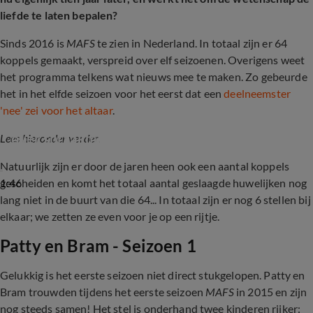
liefde te laten bepalen?
Sinds 2016 is
MAFS
te zien in Nederland. In totaal zijn er 64
koppels gemaakt, verspreid over elf seizoenen. Overigens weet
het programma telkens wat nieuws mee te maken. Zo gebeurde
het in het elfde seizoen voor het eerst dat een
deelneemster
'nee' zei voor het altaar
.
MAFS-trouwambtenaar Soraya laat zich uit 
over spraakmakend 'nee'-moment Sandra
Lees hieronder verder.
Natuurlijk zijn er door de jaren heen ook een aantal koppels
1:46
gescheiden en komt het totaal aantal geslaagde huwelijken nog
lang niet in de buurt van die 64... In totaal zijn er nog 6 stellen bij
elkaar; we zetten ze even voor je op een rijtje.
Patty en Bram - Seizoen 1
Gelukkig is het eerste seizoen niet direct stukgelopen. Patty en
Bram trouwden tijdens het eerste seizoen
MAFS
in 2015 en zijn
nog steeds samen! Het stel is onderhand twee kinderen rijker: