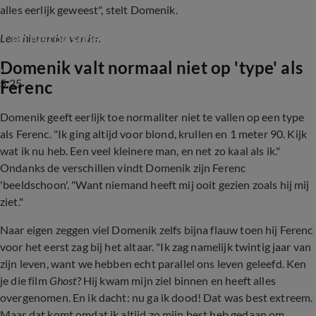
alles eerlijk geweest", stelt Domenik.
MAFS-seksuologe Eveline Stallaart reageert 
op historische blunder: 'nee' bij altaar
Lees hieronder verder.
Domenik valt normaal niet op 'type' als
5:25
Ferenc
Domenik geeft eerlijk toe normaliter niet te vallen op een type
als Ferenc. "Ik ging altijd voor blond, krullen en 1 meter 90. Kijk
wat ik nu heb. Een veel kleinere man, en net zo kaal als ik."
Ondanks de verschillen vindt Domenik zijn Ferenc
'beeldschoon'. "Want niemand heeft mij ooit gezien zoals hij mij
ziet."
Naar eigen zeggen viel Domenik zelfs bijna flauw toen hij Ferenc
voor het eerst zag bij het altaar. "Ik zag namelijk twintig jaar van
zijn leven, want we hebben echt parallel ons leven geleefd. Ken
je die film
Ghost
? Hij kwam mijn ziel binnen en heeft alles
overgenomen. En ik dacht: nu ga ik dood! Dat was best extreem.
Maar dat komt omdat ik altijd zo mijn best heb gedaan om