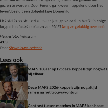
gezien te worden. Door Ferenc ga ik weer huppelend door het
leven", besluit een dolgelukkige Domenik.
Kritiek op MAFS-matches, experts Lennart 
Het stel is nu officieel ruim een jaar getrouwd en heeft als enige
Klipp en Eveline Stallaart reageren
koppel het laatste seizoen van
MAFS
lang en gelukkig overleefd.
Headerfoto: Instagram
4:03
Door
Shownieuws-redactie
Lees ook
MAFS 10 jaar op tv: deze koppels zijn nog wél
bij elkaar
Deze MAFS 2026-koppels zijn nog altijd
samen na het trouwavontuur
Contrast tussen matches in MAFS kan haast