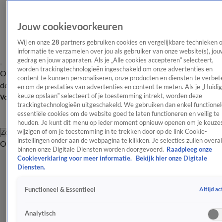
Jouw cookievoorkeuren
Wij en onze
28
partners gebruiken cookies en vergelijkbare technieken 
informatie te verzamelen over jou als gebruiker van onze website(s), jou
gedrag en jouw apparaten. Als je „Alle cookies accepteren” selecteert,
worden trackingtechnologieën ingeschakeld om onze advertenties en
Overzicht
Afleveringen
Tip
Entertainment
BN'ers
TV
Crime
Algemeen
content te kunnen personaliseren, onze producten en diensten te verbet
de redactie
Nieuwsbrief
en om de prestaties van advertenties en content te meten. Als je „Huidi
keuze opslaan” selecteert of je toestemming intrekt, worden deze
Volg Shownieuws
trackingtechnologieën uitgeschakeld. We gebruiken dan enkel functionel
essentiële cookies om de website goed te laten functioneren en veilig te
houden. Je kunt dit menu op ieder moment opnieuw openen om je keuzes
wijzigen of om je toestemming in te trekken door op de link Cookie-
Zoeken
instellingen onder aan de webpagina te klikken. Je selecties zullen overal
Overzicht
Entertainment
Spraakmakend
Reality
Crime
Video's
Afl
binnen onze Digitale Diensten worden doorgevoerd.
Raadpleeg onze
Cookieverklaring voor meer informatie.
Bekijk hier onze Digitale
Diensten.
Altijd ac
Functioneel & Essentieel
Analytisch