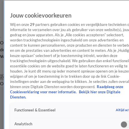
Jouw cookievoorkeuren
Wij en onze
29
partners gebruiken cookies en vergelijkbare technieken 
informatie te verzamelen over jou als gebruiker van onze website(s), jou
gedrag en jouw apparaten. Als je „Alle cookies accepteren” selecteert,
worden trackingtechnologieën ingeschakeld om onze advertenties en
Overzicht
Afleveringen
Tip
Entertainment
BN'ers
TV
Crime
Algemeen
content te kunnen personaliseren, onze producten en diensten te verbet
de redactie
Nieuwsbrief
en om de prestaties van advertenties en content te meten. Als je „Huidi
keuze opslaan” selecteert of je toestemming intrekt, worden deze
Volg Shownieuws
trackingtechnologieën uitgeschakeld. We gebruiken dan enkel functionel
essentiële cookies om de website goed te laten functioneren en veilig te
houden. Je kunt dit menu op ieder moment opnieuw openen om je keuzes
wijzigen of om je toestemming in te trekken door op de link Cookie-
Zoeken
instellingen onder aan de webpagina te klikken. Je selecties zullen overal
Overzicht
Entertainment
Spraakmakend
Reality
Crime
Video's
Afl
binnen onze Digitale Diensten worden doorgevoerd.
Raadpleeg onze
Cookieverklaring voor meer informatie.
Bekijk hier onze Digitale
Diensten.
Altijd ac
Functioneel & Essentieel
Analytisch