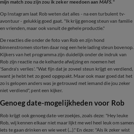
mijn match zou zijn zou ik zeker meedoen aan
MAFS.
"
Op Instagram laat Rob weten dat alles - na een turbulent tv-
avontuur - gelukkig goed gaat. "Ik krijg genoeg steun van familie
en vrienden, maar ook vanuit de gehele productie."
De reacties die onder de foto van Rob en zijn hond
binnenstromen storten daar nog een hele lading steun bovenop.
Kijkers van het programma zijn duidelijk onder de indruk van
Rob zijn reactie na de keiharde afwijzing en noemen het
'Sandra's verlies'. "Wat fijn dat je zoveel steun krijgt en verdiend,
want je hebt het zo goed opgepakt. Maar ook maar goed dat het
zo is gelopen anders was je getrouwd met iemand die jou zeker
niet verdiend", pent een kijker.
Genoeg date-mogelijkheden voor Rob
Rob krijgt ook genoeg date-verzoekjes, zoals deze: "Hey leuke
Rob, wij kennen elkaar niet maar lijkt me wel heel leuk om samen
iets te gaan drinken en wie weet (...)." En deze: "Als ik zeker wist