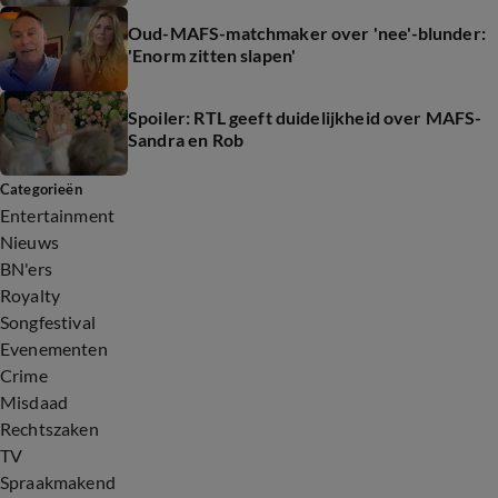
Oud-MAFS-matchmaker over 'nee'-blunder:
'Enorm zitten slapen'
Spoiler: RTL geeft duidelijkheid over MAFS-
Sandra en Rob
Categorieën
Entertainment
Nieuws
BN'ers
Royalty
Songfestival
Evenementen
Crime
Misdaad
Rechtszaken
TV
Spraakmakend