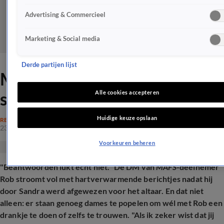
Advertising & Commercieel
Marketing & Social media
Derde partijen lijst
MAFS-Rob bedankt voor
steun na keiharde afwijzing
Alle cookies accepteren
Huidige keuze opslaan
REALITY
23 apr 2026, 20:02
Voorkeuren beheren
"Beantwoorden lukt echt niet." De DM van
MAFS
-deelnemer
Rob stroomt vol met hartverwarmende berichtjes nadat hij
door Sandra werd afgewezen voor het altaar. En dat niet
alleen: er staan genoeg dames te popelen om wél met Rob een
drankje te doen of zelfs te trouwen. "Als ik zeker wist dat jij