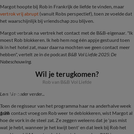
Margot hoopte bij Rob in Frankrijk de liefde te vinden, maar
vertrok vrij abrupt
(vanuit Robs perspectief), toen ze voelde dat
het waarschijnlijk bij vriendschap zou blijven.
Margot verbrak na vertrek het contact met de B&B-eigenaar.
"
Ik
moest Rob blokkeren. Ik heb hem nog één appje gestuurd toen
ik in het hotel zat, maar daarna mochten we geen contact meer
hebben", vertelt ze in de podcast
B&B Vol Liefde 2025: De
Nabeschouwing.
Wil je terugkomen?
Rob van B&B Vol Liefde
Rob blijft achter zonder Margot in B&B Vol 
Liefde
Lees hieronder verder...
Toen de regisseur van het programma haar na anderhalve week
1:28
geen contact vroeg om Rob weer te deblokkeren, wist Margot al
hoe de vork in de steel zat.
Ze zeggen weleens dat je 'pas mist
wat je hebt, wanneer je het kwijt bent' en dat leek bij Rob het