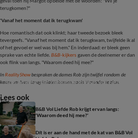
geval toen hij Margot opbelde met de woorden: "Wil je
terugkomen?"
'Vanaf het moment dat ik terugkwam'
Hoe romantisch dat ook klinkt; haar
tweede bezoek bleek
tevergeefs. "
Vanaf het moment dat ik terugkwam, twijfelde ik al
of het gevoel er wel was bij hem." En inderdaad: er bleek geen
sprake van echte liefde.
B&B
-kijkers
gaven de deelnemer er dan
ook flink van langs. "Waarom deed hij mee?"
In
RealityShow
bespraken de dames Rob zijn twijfel rondom de
Rob twijfelt aan zijn keuze in B&B Vol Liefde
keuze om haar terug te laten komen, zoals hieronder te zien.
Lees ook
1:26
B&B Vol Liefde Rob krijgt ervan langs:
'Waarom deed hij mee?'
Dít is er aan de hand met de kat van B&B Vol