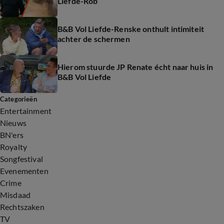
Liefde-Rob
B&B Vol Liefde-Renske onthult intimiteit
achter de schermen
Hierom stuurde JP Renate écht naar huis in
B&B Vol Liefde
Categorieën
Entertainment
Nieuws
BN'ers
Royalty
Songfestival
Evenementen
Crime
Misdaad
Rechtszaken
TV