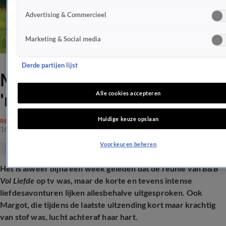
Advertising & Commercieel
Marketing & Social media
Derde partijen lijst
Margot van B&B Vol Liefde
'moest Rob blokkeren'
Alle cookies accepteren
Huidige keuze opslaan
REALITY
16 sep 2025, 10:39
Voorkeuren beheren
Het is alweer bijna een week geleden dat d
e reünie van
B&B
Vol Liefde
op tv was, maar de korte en tevens intense
liefdesavonturen lijken allesbehalve uitgesproken. Ook
Margot, die tijdens de laatste uitzending kort maar krachtig
van stof was, lucht achteraf haar hart.