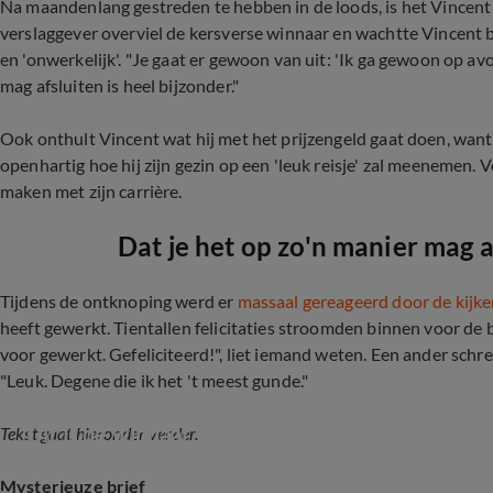
Na maandenlang gestreden te hebben in de loods, is het Vincent u
verslaggever overviel de kersverse winnaar en wachtte Vincent bui
en 'onwerkelijk'. "Je gaat er gewoon van uit: 'Ik ga gewoon op av
mag afsluiten is heel bijzonder."
Ook onthult Vincent wat hij met het prijzengeld gaat doen, want 1
openhartig hoe hij zijn gezin op een 'leuk reisje' zal meenemen. 
maken met zijn carrière.
Dat je het op zo'n manier mag af
Tijdens de ontknoping werd er
massaal gereageerd door de kijke
heeft gewerkt. Tientallen felicitaties stroomden binnen voor de
voor gewerkt. Gefeliciteerd!", liet iemand weten. Een ander schre
"Leuk. Degene die ik het 't meest gunde."
Dit is de winnaar van cyclus 16!
Tekst gaat hieronder verder.
Mysterieuze brief