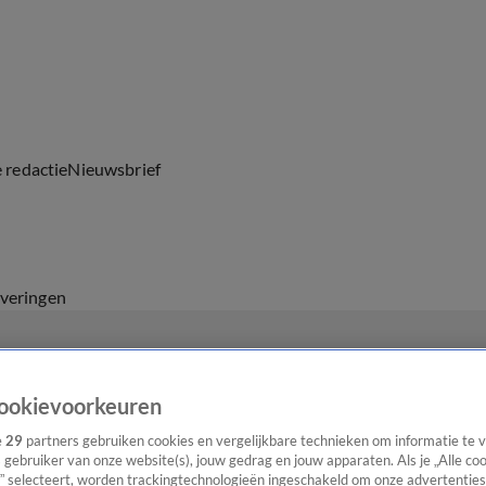
e redactie
Nieuwsbrief
everingen
ookievoorkeuren
e
29
partners gebruiken cookies en vergelijkbare technieken om informatie te
s gebruiker van onze website(s), jouw gedrag en jouw apparaten. Als je „Alle co
” selecteert, worden trackingtechnologieën ingeschakeld om onze advertenties