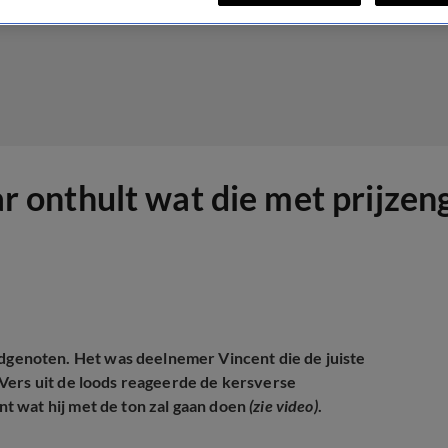
onthult wat die met prijzeng
enoten. Het was deelnemer Vincent die de juiste
Vers uit de loods reageerde de kersverse
t wat hij met de ton zal gaan doen
(zie video)
.