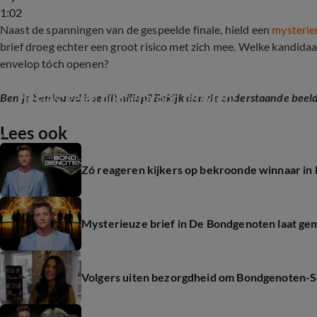
1:02
Naast de spanningen van de gespeelde finale, hield een
mysterieu
brief droeg echter een groot risico met zich mee. Welke kandida
envelop tóch openen?
Helaas; geen punten voor Jerwien!
Ben je benieuwd hoe dit afliep? Bekijk dan de onderstaande beeld
Lees ook
1:07
Zó reageren kijkers op bekroonde winnaar i
Mysterieuze brief in De Bondgenoten laat g
Volgers uiten bezorgdheid om Bondgenoten-Senn