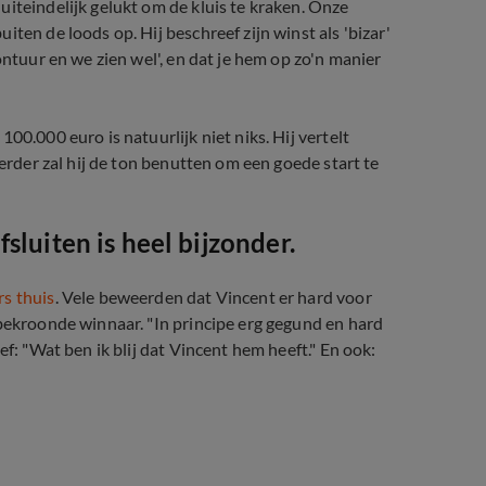
iteindelijk gelukt om de kluis te kraken. Onze
ten de loods op. Hij beschreef zijn winst als 'bizar'
ontuur en we zien wel', en dat je hem op zo'n manier
00.000 euro is natuurlijk niet niks. Hij vertelt
Verder zal hij de ton benutten om een goede start te
sluiten is heel bijzonder.
rs thuis
. Vele beweerden dat Vincent er hard voor
 bekroonde winnaar. "In principe erg gegund en hard
ef: "Wat ben ik blij dat Vincent hem heeft." En ook: