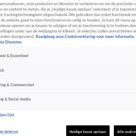
personaliseren, onze producten en diensten te verbeteren en om de prestaties 
s en content te meten. Als je „Huidige keuze opslaan” selecteert of je toestemm
e trackingtechnologieën uitgeschakeld. We gebruiken dan enkel functionele en
de website goed te laten functioneren en veilig te houden. Je kunt dit menu op
ieuw openen om je keuzes te wijzigen of om je toestemming in te trekken door
ellingen onder aan de webpagina te klikken. Je selecties zullen overal binnen o
orden doorgevoerd.
Raadpleeg onze Cookieverklaring voor meer informatie.
ale Diensten.
eel & Essentieel
sch
sing & Commercieel
ng & Social media
jen lijst
en beheren
Huidige keuze opslaan
Alle cookie