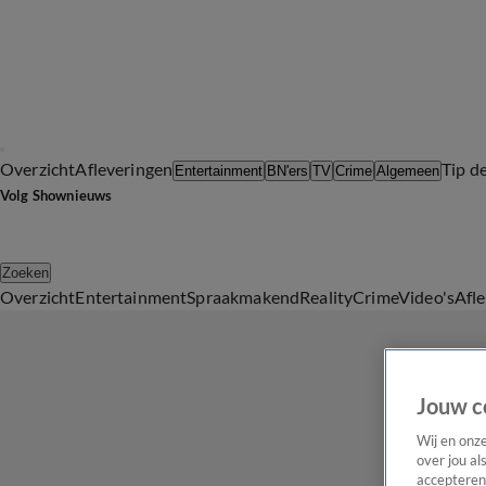
Overzicht
Afleveringen
Tip d
Entertainment
BN'ers
TV
Crime
Algemeen
Volg Shownieuws
Zoeken
Overzicht
Entertainment
Spraakmakend
Reality
Crime
Video's
Afl
Jouw c
Wij en onz
over jou al
accepteren