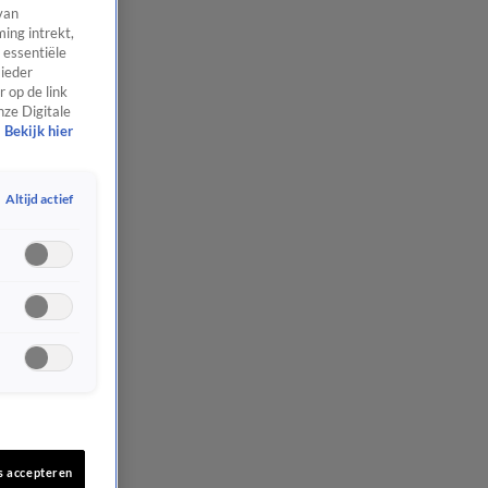
van
ing intrekt,
 essentiële
 ieder
 op de link
nze Digitale
Bekijk hier
Altijd actief
s accepteren