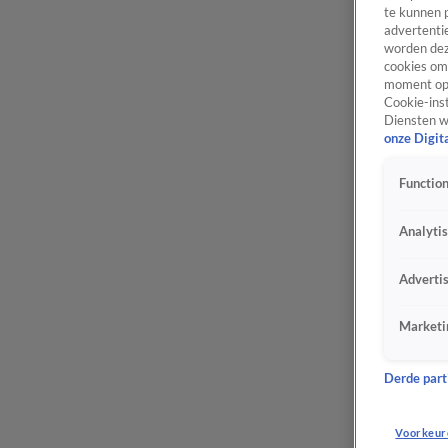
te kunnen 
advertentie
worden dez
cookies om 
moment opn
Cookie-inst
Diensten w
onze Digit
Function
Analyti
Adverti
Marketi
Derde parti
Voorkeur