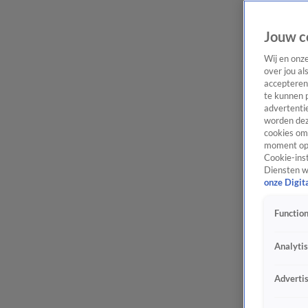
Jouw c
Wij en onz
over jou al
accepteren
te kunnen 
advertentie
worden dez
cookies om 
moment opn
Cookie-inst
Diensten w
onze Digit
Function
Analyti
Adverti