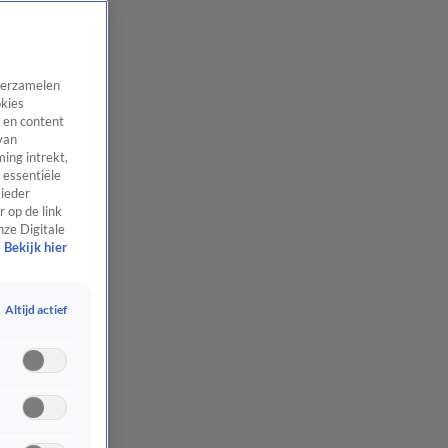
 verzamelen
okies
 en content
van
ing intrekt,
 essentiële
 ieder
 op de link
nze Digitale
Bekijk hier
Altijd actief