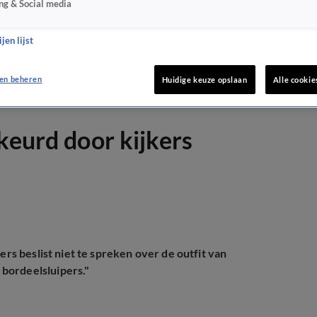
ng & Social media
jen lijst
en beheren
Huidige keuze opslaan
Alle cookie
keurd door kijkers
ers beslist niet te spreken over de outfit van
bordeelsluipers."