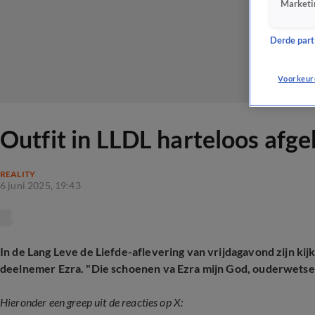
Marketi
Derde parti
Voorkeur
Outfit in LLDL harteloos afge
REALITY
6 juni 2025, 19:43
In de Lang Leve de Liefde-aflevering van vrijdagavond zijn kijk
deelnemer Ezra. "Die schoenen va Ezra mijn God, ouderwetse 
Hieronder een greep uit de reacties op X: