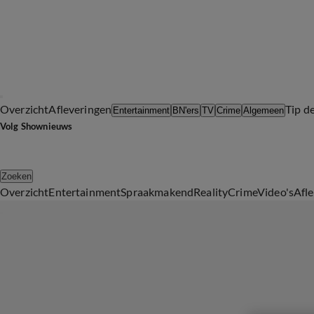
Overzicht
Afleveringen
Tip d
Entertainment
BN'ers
TV
Crime
Algemeen
Volg Shownieuws
Zoeken
Overzicht
Entertainment
Spraakmakend
Reality
Crime
Video's
Afl