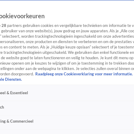
ookievoorkeuren
e
28
partners gebruiken cookies en vergelijkbare technieken om informatie te
s gebruiker van onze website(s), jouw gedrag en jouw apparaten. Als je „Alle co
” selecteert, worden trackingtechnologieën ingeschakeld om onze advertenties
personaliseren, onze producten en diensten te verbeteren en om de prestaties 
s en content te meten. Als je „Huidige keuze opslaan” selecteert of je toestemm
e trackingtechnologieën uitgeschakeld. We gebruiken dan enkel functionele en
de website goed te laten functioneren en veilig te houden. Je kunt dit menu op
ieuw openen om je keuzes te wijzigen of om je toestemming in te trekken door
ellingen onder aan de webpagina te klikken. Je selecties zullen overal binnen o
orden doorgevoerd.
Raadpleeg onze Cookieverklaring voor meer informatie.
ale Diensten.
eel & Essentieel
sch
sing & Commercieel