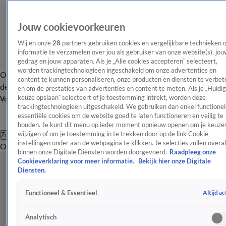
Jouw cookievoorkeuren
Wij en onze
28
partners gebruiken cookies en vergelijkbare technieken 
informatie te verzamelen over jou als gebruiker van onze website(s), jou
gedrag en jouw apparaten. Als je „Alle cookies accepteren” selecteert,
worden trackingtechnologieën ingeschakeld om onze advertenties en
Overzicht
Afleveringen
Tip
Entertainment
BN'ers
TV
Crime
Algemeen
content te kunnen personaliseren, onze producten en diensten te verbet
de redactie
Nieuwsbrief
en om de prestaties van advertenties en content te meten. Als je „Huidi
keuze opslaan” selecteert of je toestemming intrekt, worden deze
Volg Shownieuws
trackingtechnologieën uitgeschakeld. We gebruiken dan enkel functionel
essentiële cookies om de website goed te laten functioneren en veilig te
houden. Je kunt dit menu op ieder moment opnieuw openen om je keuzes
wijzigen of om je toestemming in te trekken door op de link Cookie-
Zoeken
instellingen onder aan de webpagina te klikken. Je selecties zullen overal
Overzicht
Entertainment
Spraakmakend
Reality
Crime
Video's
Afl
binnen onze Digitale Diensten worden doorgevoerd.
Raadpleeg onze
Cookieverklaring voor meer informatie.
Bekijk hier onze Digitale
Diensten.
Altijd ac
Functioneel & Essentieel
Analytisch