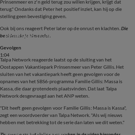
Prinsenmeer en z'n geld terug zou willen krijgen, krijgt dat
terug." Ondanks dat Peter het positief inziet, kan hij op die
stelling geen bevestiging geven.
Ook bij ons reageert Peter later op de onrust en klachten.
Die
Peter Gillis reageert op klachten en onrust
beelden zie je hieronder.
Gevolgen
1:04
Talpa Network reageerde laatst op de sluiting van het
Oostappen Vakantiepark Prinsenmeer van Peter Gillis. Het
sluiten van het vakantiepark heeft geen gevolgen voor de
opnames van het SBS6-programma Familie Gillis: Massa is
Kassa, die daar grotendeels plaatsvinden. Dat laat Talpa
Network desgevraagd aan het ANP weten.
"Dit heeft geen gevolgen voor Familie Gillis: Massa is Kassa",
zegt een woordvoerder van Talpa Network. "Als wij nieuws
hebben met betrekking tot de serie dan laten we dit weten."
Oostappen Vakantiepark Prinsenmeer van 
Peter Gillis direct dicht
Zie meer over het sluiten van parken in de video hieronder...