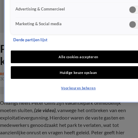
Advertising & Commercieel
Marketing & Social media
Derde partijen lijst
Peter Gillis reageert op
klachten en onrust
Alle cookies accepteren
Huidige keuze opslaan
REALITY
30 jan 2024, 12:03
Voorkeuren beheren
Onlangs heeft Peter Gillis zijn vakantiepark onmiddellijk
moeten sluiten,
(zie video)
, vanwege het ontbreken van een
exploitatievergunning. Hierdoor waren de vaste gasten en
medewerkers genoodzaakt het park te verlaten, wat tot
aanzienlijke onrust en vragen heeft geleid. Peter geeft hier