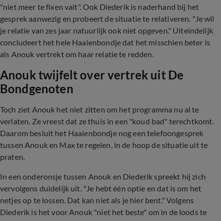
"niet meer te fixen valt". Ook Diederik is naderhand bij het
gesprek aanwezig en probeert de situatie te relativeren. "Je wil
je relatie van zes jaar natuurlijk ook niet opgeven." Uiteindelijk
concludeert het hele Haaienbondje dat het misschien beter is
als Anouk vertrekt om haar relatie te redden.
Anouk twijfelt over vertrek uit De
Bondgenoten
Toch ziet Anouk het niet zitten om het programma nu al te
verlaten. Ze vreest dat ze thuis in een "koud bad" terechtkomt.
Daarom besluit het Haaienbondje nog een telefoongesprek
tussen Anouk en Max te regelen, in de hoop de situatie uit te
praten.
In een onderonsje tussen Anouk en Diederik spreekt hij zich
vervolgens duidelijk uit. "Je hebt één optie en dat is om het
netjes op te lossen. Dat kan niet als je hier bent." Volgens
Diederik is het voor Anouk "niet het beste" om in de loods te