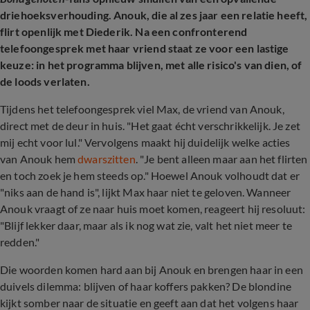
driehoeksverhouding. Anouk, die al zes jaar een relatie heeft,
flirt openlijk met Diederik. Na een confronterend
telefoongesprek met haar vriend staat ze voor een lastige
keuze: in het programma blijven, met alle risico's van dien, of
de loods verlaten.
Tijdens het telefoongesprek viel Max, de vriend van Anouk,
direct met de deur in huis. "Het gaat écht verschrikkelijk. Je zet
mij echt voor lul." Vervolgens maakt hij duidelijk welke acties
van Anouk hem
dwarszitten
. "Je bent alleen maar aan het flirten
en toch zoek je hem steeds op." Hoewel Anouk volhoudt dat er
"niks aan de hand is", lijkt Max haar niet te geloven. Wanneer
Anouk vraagt of ze naar huis moet komen, reageert hij resoluut:
"Blijf lekker daar, maar als ik nog wat zie, valt het niet meer te
redden."
Die woorden komen hard aan bij Anouk en brengen haar in een
duivels dilemma: blijven of haar koffers pakken? De blondine
kijkt somber naar de situatie en geeft aan dat het volgens haar