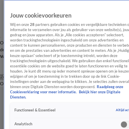
Jouw cookievoorkeuren
Wij en onze
28
partners gebruiken cookies en vergelijkbare technieken 
informatie te verzamelen over jou als gebruiker van onze website(s), jou
gedrag en jouw apparaten. Als je „Alle cookies accepteren” selecteert,
worden trackingtechnologieën ingeschakeld om onze advertenties en
Overzicht
Afleveringen
Tip
Entertainment
BN'ers
TV
Crime
Algemeen
content te kunnen personaliseren, onze producten en diensten te verbet
de redactie
Nieuwsbrief
en om de prestaties van advertenties en content te meten. Als je „Huidi
keuze opslaan” selecteert of je toestemming intrekt, worden deze
Volg Shownieuws
trackingtechnologieën uitgeschakeld. We gebruiken dan enkel functionel
essentiële cookies om de website goed te laten functioneren en veilig te
houden. Je kunt dit menu op ieder moment opnieuw openen om je keuzes
wijzigen of om je toestemming in te trekken door op de link Cookie-
Zoeken
instellingen onder aan de webpagina te klikken. Je selecties zullen overal
Overzicht
Entertainment
Spraakmakend
Reality
Crime
Video's
Afl
binnen onze Digitale Diensten worden doorgevoerd.
Raadpleeg onze
Cookieverklaring voor meer informatie.
Bekijk hier onze Digitale
Diensten.
Altijd ac
Functioneel & Essentieel
Analytisch