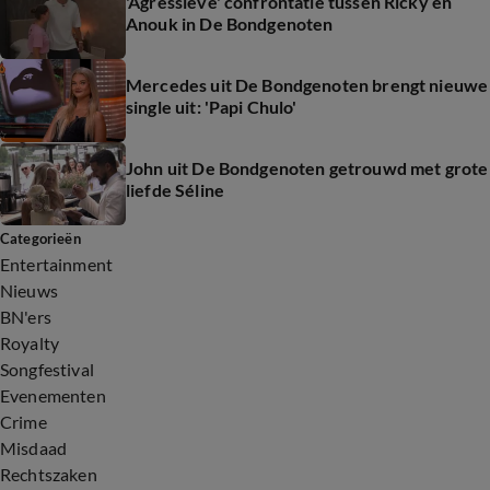
'Agressieve' confrontatie tussen Ricky en
Anouk in De Bondgenoten
Mercedes uit De Bondgenoten brengt nieuwe
single uit: 'Papi Chulo'
John uit De Bondgenoten getrouwd met grote
liefde Séline
Categorieën
Entertainment
Nieuws
BN'ers
Royalty
Songfestival
Evenementen
Crime
Misdaad
Rechtszaken