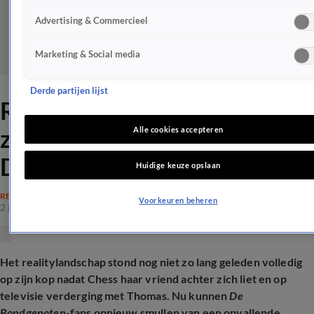
Advertising & Commercieel
Marketing & Social media
Derde partijen lijst
Relatie van Anouk aan een
zijden draadje: vertrekt ze uit
Alle cookies accepteren
De Bondgenoten?
Huidige keuze opslaan
REALITY
Voorkeuren beheren
2 juli 2026, 22:33
Het realitylandschap stond nog niet zo lang geleden volledig
op zijn kop nadat Chess haar vriend achter zich liet en op
televisie verderging met Thomas. Nu kunnen
De
Bondgenoten
-fans opnieuw smullen van een opvallende