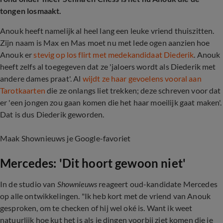
tongen losmaakt.
Anouk heeft namelijk al heel lang een leuke vriend thuiszitten.
Zijn naam is Max en Mas moet nu met lede ogen aanzien hoe
Anouk er
stevig op los flirt met medekandidaat Diederik
. Anouk
heeft zelfs al toegegeven dat ze 'jaloers wordt als Diederik met
andere dames praat'. Al
wijdt ze haar gevoelens vooral aan
Tarotkaarten
die ze onlangs liet trekken; deze schreven voor dat
er 'een jongen zou gaan komen die het haar moeilijk gaat maken'.
Dat is dus Diederik geworden.
Maak Shownieuws je Google-favoriet
Mercedes: 'Dit hoort gewoon niet'
In de studio van
Shownieuws
reageert oud-kandidate Mercedes
op alle ontwikkelingen. "Ik heb kort met de vriend van Anouk
gesproken, om te checken of hij wel oké is. Want ik weet
natuurlijk hoe kut het is als je dingen voorbij ziet komen die je