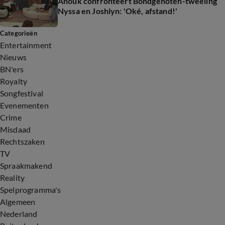
Anouk confronteert Bondgenoten-tweeling
Nyssa en Joshlyn: 'Oké, afstand!'
Categorieën
Entertainment
Nieuws
BN'ers
Royalty
Songfestival
Evenementen
Crime
Misdaad
Rechtszaken
TV
Spraakmakend
Reality
Spelprogramma's
Algemeen
Nederland