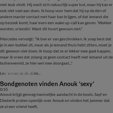
niet leuk vindt. Hij voelt zich natuurlijk super kut, maar hij kan er
ook niet veel aan doen. Ik hoop voor hem dat hij op de één of
andere manier contact met haar kan krijgen, of dat iemand die
op bezoek komt, haar even een wake up-call kan geven. 'Wakker
worden, vriendin'. Want dit hoort gewoon niet."
Mercedes vervolgt: "Ik ben er van geschrokken. Ik snap best dat
je in een bubbel zit, maar als je iemand thuis hebt zitten, moet je
dit gewoon niet doen. Ik hoop dat ze er lekker mee gaat kappen,
maar ik vrees dat zolang ze geen contact heeft met iemand uit de
buitenwereld, ze hier wel mee doorgaat..."
Anouk twijfelt over haar toekomst ná De 
Bondgenoten
Lees verder na de video...
Bondgenoten vinden Anouk 'sexy'
0:55
Anouk krijgt genoeg mannelijke aandacht in de loods. Sayf en
Diederik praten openlijk over Anouk en vinden het jammer dat
ze al een vriend heeft.