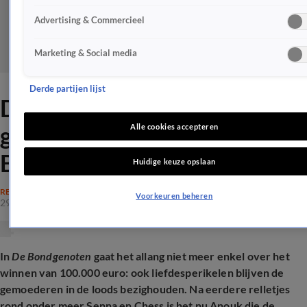
Advertising & Commercieel
Marketing & Social media
Derde partijen lijst
Dit vindt vriend Anouk van
geflirt met Diederik in De
Alle cookies accepteren
Bondgenoten
Huidige keuze opslaan
REALITY
Voorkeuren beheren
29 juni 2026, 16:53
In
De Bondgenoten
gaat het allang niet meer enkel over het
winnen van 100.000 euro: ook liefdesperikelen blijven de
gemoederen in de loods bezighouden. Na eerdere relletjes
rond onder meer Senna en Chess is het nu Anouk die de