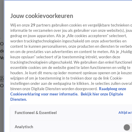
Jouw cookievoorkeuren
Wij en onze
29
partners gebruiken cookies en vergelijkbare technieken 
informatie te verzamelen over jou als gebruiker van onze website(s), jou
gedrag en jouw apparaten. Als je „Alle cookies accepteren” selecteert,
worden trackingtechnologieën ingeschakeld om onze advertenties en
Overzicht
Afleveringen
Tip
Entertainment
BN'ers
TV
Crime
Algemeen
content te kunnen personaliseren, onze producten en diensten te verbet
de redactie
Nieuwsbrief
en om de prestaties van advertenties en content te meten. Als je „Huidi
keuze opslaan” selecteert of je toestemming intrekt, worden deze
Volg Shownieuws
trackingtechnologieën uitgeschakeld. We gebruiken dan enkel functionel
essentiële cookies om de website goed te laten functioneren en veilig te
houden. Je kunt dit menu op ieder moment opnieuw openen om je keuzes
wijzigen of om je toestemming in te trekken door op de link Cookie-
Zoeken
instellingen onder aan de webpagina te klikken. Je selecties zullen overal
Overzicht
Entertainment
Spraakmakend
Reality
Crime
Video's
Afl
binnen onze Digitale Diensten worden doorgevoerd.
Raadpleeg onze
Cookieverklaring voor meer informatie.
Bekijk hier onze Digitale
Diensten.
Altijd ac
Functioneel & Essentieel
Analytisch