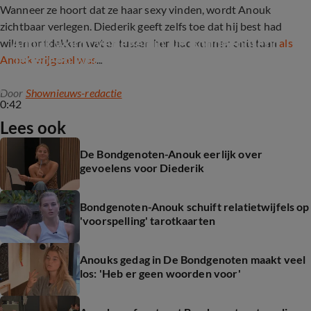
Wanneer ze hoort dat ze haar sexy vinden, wordt Anouk
zichtbaar verlegen. Diederik geeft zelfs toe dat hij best had
Anouk wordt verlegen in De Bondgenoten: 
willen ontdekken wat er tussen hen had kunnen ontstaan
als
'Iedereen weet dat Anouk heel sexy is'
Anouk vrijgezel was
...
Door
Shownieuws-redactie
0:42
Lees ook
De Bondgenoten-Anouk eerlijk over
gevoelens voor Diederik
Bondgenoten-Anouk schuift relatietwijfels op
'voorspelling' tarotkaarten
Anouks gedag in De Bondgenoten maakt veel
los: 'Heb er geen woorden voor'