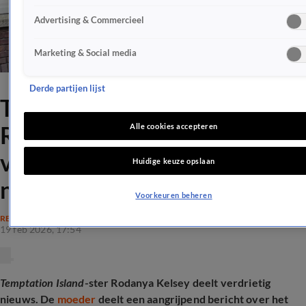
Advertising & Commercieel
Marketing & Social media
Derde partijen lijst
Temptation Island-ster
Rodanya deelt
Alle cookies accepteren
verschrikkelijk nieuws over
Huidige keuze opslaan
nichtje
Voorkeuren beheren
REALITY
19 feb 2026, 17:54
Temptation Island
-ster Rodanya Kelsey deelt verdrietig
nieuws. De
moeder
deelt een aangrijpend bericht over het