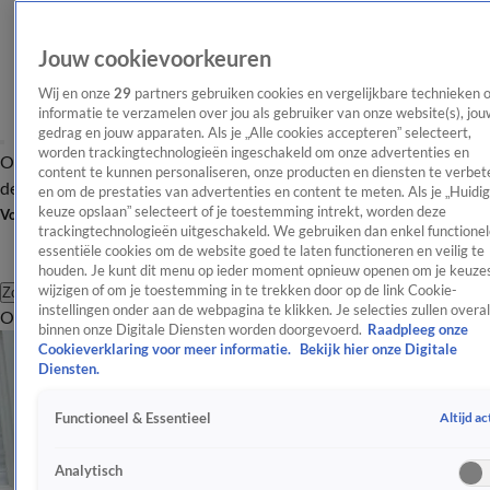
Jouw cookievoorkeuren
Wij en onze
29
partners gebruiken cookies en vergelijkbare technieken 
informatie te verzamelen over jou als gebruiker van onze website(s), jou
gedrag en jouw apparaten. Als je „Alle cookies accepteren” selecteert,
worden trackingtechnologieën ingeschakeld om onze advertenties en
Overzicht
Afleveringen
Tip
Entertainment
BN'ers
TV
Crime
Algemeen
content te kunnen personaliseren, onze producten en diensten te verbet
de redactie
Nieuwsbrief
en om de prestaties van advertenties en content te meten. Als je „Huidi
keuze opslaan” selecteert of je toestemming intrekt, worden deze
Volg Shownieuws
trackingtechnologieën uitgeschakeld. We gebruiken dan enkel functionel
essentiële cookies om de website goed te laten functioneren en veilig te
houden. Je kunt dit menu op ieder moment opnieuw openen om je keuzes
wijzigen of om je toestemming in te trekken door op de link Cookie-
Zoeken
instellingen onder aan de webpagina te klikken. Je selecties zullen overal
Overzicht
Entertainment
Spraakmakend
Reality
Crime
Video's
Afl
binnen onze Digitale Diensten worden doorgevoerd.
Raadpleeg onze
Cookieverklaring voor meer informatie.
Bekijk hier onze Digitale
Diensten.
Altijd ac
Functioneel & Essentieel
Analytisch