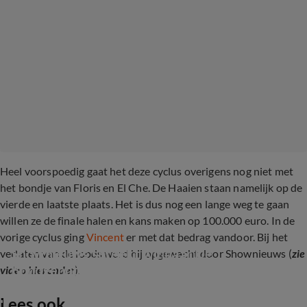
Heel voorspoedig gaat het deze cyclus overigens nog niet met
het bondje van Floris en El Che. De Haaien staan namelijk op de
vierde en laatste plaats. Het is dus nog een lange weg te gaan
willen ze de finale halen en kans maken op 100.000 euro. In de
vorige cyclus ging
Vincent
er met dat bedrag vandoor. Bij het
Shownieuws spreekt winnaar De 
verlaten van de loods werd hij opgewacht door Shownieuws (
zie
Bondgenoten
video hieronder
).
Lees ook