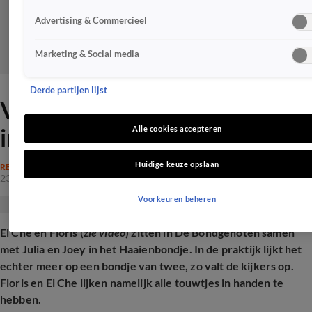
Advertising & Commercieel
Marketing & Social media
Derde partijen lijst
Verbazing bij kijkers om duo
in De Bondgenoten
Alle cookies accepteren
Huidige keuze opslaan
REALITY
23 apr 2025, 20:39
Voorkeuren beheren
El Che en Floris (
zie video
) zitten in De Bondgenoten samen
met Julia en Joey in het Haaienbondje. In de praktijk lijkt het
echter meer op een bondje van twee, zo valt de kijkers op.
Floris en El Che lijken namelijk alle touwtjes in handen te
hebben.