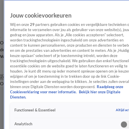
Jouw cookievoorkeuren
Wij en onze
29
partners gebruiken cookies en vergelijkbare technieken 
informatie te verzamelen over jou als gebruiker van onze website(s), jou
gedrag en jouw apparaten. Als je „Alle cookies accepteren” selecteert,
worden trackingtechnologieën ingeschakeld om onze advertenties en
Overzicht
Afleveringen
Tip
Entertainment
BN'ers
TV
Crime
Algemeen
content te kunnen personaliseren, onze producten en diensten te verbet
de redactie
Nieuwsbrief
en om de prestaties van advertenties en content te meten. Als je „Huidi
keuze opslaan” selecteert of je toestemming intrekt, worden deze
Volg Shownieuws
trackingtechnologieën uitgeschakeld. We gebruiken dan enkel functionel
essentiële cookies om de website goed te laten functioneren en veilig te
houden. Je kunt dit menu op ieder moment opnieuw openen om je keuzes
wijzigen of om je toestemming in te trekken door op de link Cookie-
Zoeken
instellingen onder aan de webpagina te klikken. Je selecties zullen overal
Overzicht
Entertainment
Spraakmakend
Reality
Crime
Video's
Afl
binnen onze Digitale Diensten worden doorgevoerd.
Raadpleeg onze
Cookieverklaring voor meer informatie.
Bekijk hier onze Digitale
Diensten.
Altijd ac
Functioneel & Essentieel
Analytisch