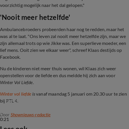
voorzichtig mogelijk naar het dal gelopen."
'Nooit meer hetzelfde'
Ambulancebroeders probeerden haar nog te redden, maar het
was al te laat. "Ons leven zal nooit meer hetzelfde zijn, maar we
zijn allemaal trots op wie Jikke was. Een superlieve moeder, een
lief mens. Ooit zien we elkaar weer", schreef Klaas destijds op
Facebook.
Nu de kinderen niet meer thuis wonen, wil Klaas zich weer
openstellen voor de liefde en dus meldde hij zich aan voor
Winter Vol Liefde
.
Winter vol liefde
is
vanaf maandag 5 januari om 20.30 uur te zien
Eerste beelden Winter Vol Liefde 2026
bij RTL 4.
Door
Shownieuws-redactie
0:21
Lees ook