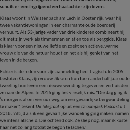
s
chuilt er een ingrijpend verhaal achter zijn leven.
Klaas woont in Weissenbach am Lech in Oostenrijk, waar hij
twee vakantiewoningen in een charmante oude boerderij
verhuurt. Als 53-jarige vader van drie kinderen combineert hij
dit met zijn werk als timmerman en af en toe als berggids. Klaas
is klaar voor een nieuwe liefde en zoekt een actieve, warme
vrouw die van de natuur houdt en net als hij geniet van het
leven in de bergen.
Echter is de reden voor zijn aanmelding heel tragisch. In 2005
besloten Klaas, zijn vrouw Jikke en hun toen anderhalf jaar oude
tweeling hun leven een nieuwe wending te geven en verhuisden
ze naar de Alpen. In 2016 ging het vreselijk mis. "Die dag ging ik
’s morgens al om vier uur weg om een gevaarlijke bergwandeling
te maken", tekent
De Telegraaf
op uit een
Droomplek Podcast
uit
2018. "Altijd als ik een gevaarlijke wandeling ging maken, namen
we intens afscheid. Die ochtend ook. Ze sliep nog, maar ik kuste
haar net zo lang totdat ze begon te lachen."