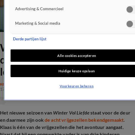
Advertising & Commercieel
Marketing & Social media
Derde partijen lijst
Winter Vol Liefde-Klaas
deelt hartverscheurend
Alle cookies accepteren
levensverhaal
Huidige keuze opslaan
REALITY
Voorkeuren beheren
17 dec 2025, 14:25
Het nieuwe seizoen van
Winter Vol Liefde
staat voor de deur
en daarmee zijn ook
de acht vrijgezellen bekendgemaakt
.
Klaas is één van de vrijgezellen die het avontuur aangaat.
Naast dat hij een opgewekte vader is van drie kinderen,