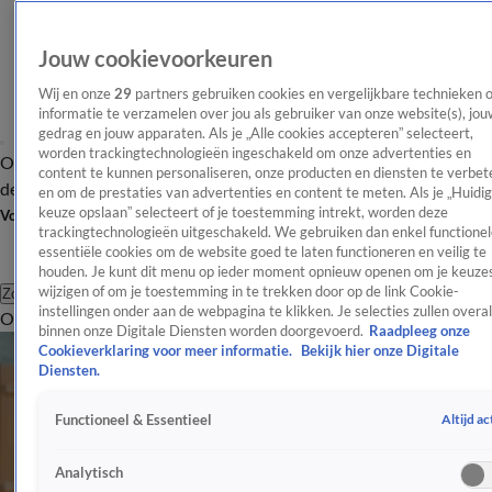
Jouw cookievoorkeuren
Wij en onze
29
partners gebruiken cookies en vergelijkbare technieken 
informatie te verzamelen over jou als gebruiker van onze website(s), jou
gedrag en jouw apparaten. Als je „Alle cookies accepteren” selecteert,
worden trackingtechnologieën ingeschakeld om onze advertenties en
Overzicht
Afleveringen
Tip
Entertainment
BN'ers
TV
Crime
Algemeen
content te kunnen personaliseren, onze producten en diensten te verbet
de redactie
Nieuwsbrief
en om de prestaties van advertenties en content te meten. Als je „Huidi
keuze opslaan” selecteert of je toestemming intrekt, worden deze
Volg Shownieuws
trackingtechnologieën uitgeschakeld. We gebruiken dan enkel functionel
essentiële cookies om de website goed te laten functioneren en veilig te
houden. Je kunt dit menu op ieder moment opnieuw openen om je keuzes
wijzigen of om je toestemming in te trekken door op de link Cookie-
Zoeken
instellingen onder aan de webpagina te klikken. Je selecties zullen overal
Overzicht
Entertainment
Spraakmakend
Reality
Crime
Video's
Afl
binnen onze Digitale Diensten worden doorgevoerd.
Raadpleeg onze
Cookieverklaring voor meer informatie.
Bekijk hier onze Digitale
Diensten.
Altijd ac
Functioneel & Essentieel
Analytisch