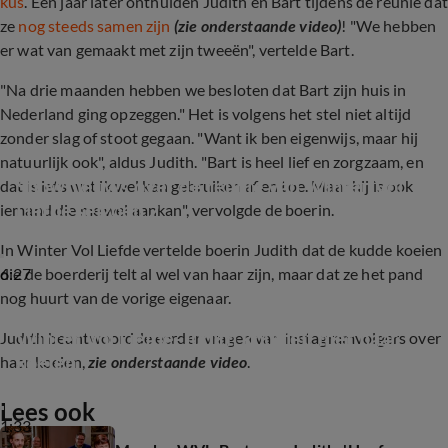
kus
. Een jaar later onthulden Judith en Bart tijdens de reünie dat
ze
nog steeds samen zijn
(zie onderstaande video)
! "We hebben
er wat van gemaakt met zijn tweeën", vertelde Bart.
"Na drie maanden hebben we besloten dat Bart zijn huis in
Nederland ging opzeggen." Het is volgens het stel niet altijd
zonder slag of stoot gegaan. "Want ik ben eigenwijs, maar hij
natuurlijk ook", aldus Judith. "Bart is heel lief en zorgzaam, en
Shownieuws over de reünie van Winter Vol 
dat is iets wat ik wel kan gebruiken af en toe. Maar hij is ook
Liefde seizoen 2
iemand die me wel aankan", vervolgde de boerin.
In Winter Vol Liefde vertelde boerin Judith dat de kudde koeien
6:27
die de boerderij telt al wel van haar zijn, maar dat ze het pand
nog huurt van de vorige eigenaar.
Winter Vol Liefde-Judith knuffelt met haar 
Judith beantwoordde eerder vragen van Instagramvolgers over
koeien
haar koeien,
zie onderstaande video
.
Lees ook
1:33