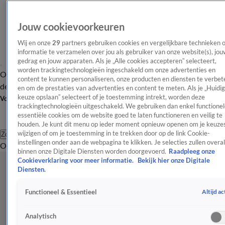
Jouw cookievoorkeuren
Wij en onze
29
partners gebruiken cookies en vergelijkbare technieken 
informatie te verzamelen over jou als gebruiker van onze website(s), jou
gedrag en jouw apparaten. Als je „Alle cookies accepteren” selecteert,
worden trackingtechnologieën ingeschakeld om onze advertenties en
Overzicht
Afleveringen
Tip
Entertainment
BN'ers
TV
Crime
Algemeen
content te kunnen personaliseren, onze producten en diensten te verbet
de redactie
Nieuwsbrief
en om de prestaties van advertenties en content te meten. Als je „Huidi
keuze opslaan” selecteert of je toestemming intrekt, worden deze
Volg Shownieuws
trackingtechnologieën uitgeschakeld. We gebruiken dan enkel functionel
essentiële cookies om de website goed te laten functioneren en veilig te
houden. Je kunt dit menu op ieder moment opnieuw openen om je keuzes
wijzigen of om je toestemming in te trekken door op de link Cookie-
Zoeken
instellingen onder aan de webpagina te klikken. Je selecties zullen overal
Overzicht
Entertainment
Spraakmakend
Reality
Crime
Video's
Afl
binnen onze Digitale Diensten worden doorgevoerd.
Raadpleeg onze
Cookieverklaring voor meer informatie.
Bekijk hier onze Digitale
Diensten.
Altijd ac
Functioneel & Essentieel
Analytisch