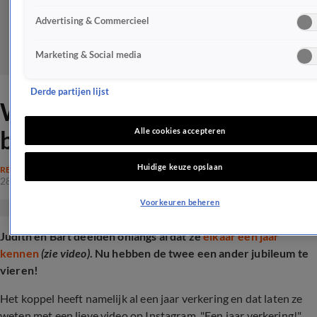
Advertising & Commercieel
Marketing & Social media
Derde partijen lijst
WVL-Judith en Bart staan stil
bij geweldige mijlpaal
Alle cookies accepteren
Huidige keuze opslaan
REALITY
28 mrt 2025, 18:44
Voorkeuren beheren
Judith en Bart deelden onlangs al dat ze
elkaar een jaar
kennen
(zie video)
. Nu hebben de twee een ander jubileum te
vieren!
Het koppel heeft namelijk al een jaar verkering en dat laten ze
weten met een lieve video op Instagram. "
Een jaar verkering!",