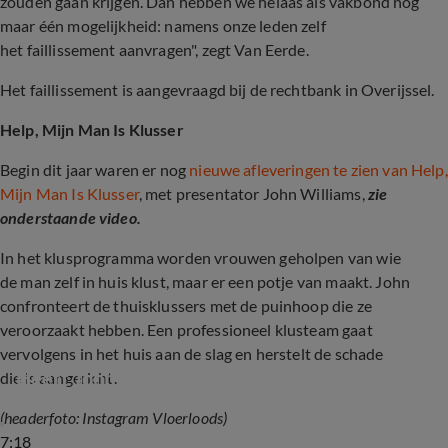
zouden gaan krijgen. Dan hebben we helaas als vakbond nog
maar één mogelijkheid: namens onze leden zelf
het faillissement aanvragen", zegt Van Eerde.
Het faillissement is aangevraagd bij de rechtbank in Overijssel.
Help, Mijn Man Is Klusser
Begin dit jaar waren er nog
nieuwe afleveringen te zien van Help,
Mijn Man Is Klusser
, met presentator John Williams,
zie
onderstaande video.
In het klusprogramma worden vrouwen geholpen van wie
de man zelf in huis klust, maar er een potje van maakt. John
confronteert de thuisklussers met de puinhoop die ze
veroorzaakt hebben. Een professioneel klusteam gaat
vervolgens in het huis aan de slag en herstelt de schade
Heeft John Williams botox in zijn gezicht?!
die is aangericht.
(headerfoto: Instagram Vloerloods)
7:18