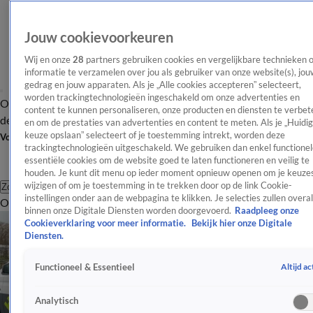
Jouw cookievoorkeuren
Wij en onze
28
partners gebruiken cookies en vergelijkbare technieken 
informatie te verzamelen over jou als gebruiker van onze website(s), jou
gedrag en jouw apparaten. Als je „Alle cookies accepteren” selecteert,
worden trackingtechnologieën ingeschakeld om onze advertenties en
Overzicht
Afleveringen
Tip
Entertainment
BN'ers
TV
Crime
Algemeen
content te kunnen personaliseren, onze producten en diensten te verbet
de redactie
Nieuwsbrief
en om de prestaties van advertenties en content te meten. Als je „Huidi
keuze opslaan” selecteert of je toestemming intrekt, worden deze
Volg Shownieuws
trackingtechnologieën uitgeschakeld. We gebruiken dan enkel functionel
essentiële cookies om de website goed te laten functioneren en veilig te
houden. Je kunt dit menu op ieder moment opnieuw openen om je keuzes
wijzigen of om je toestemming in te trekken door op de link Cookie-
Zoeken
instellingen onder aan de webpagina te klikken. Je selecties zullen overal
Overzicht
Entertainment
Spraakmakend
Reality
Crime
Video's
Afl
binnen onze Digitale Diensten worden doorgevoerd.
Raadpleeg onze
Cookieverklaring voor meer informatie.
Bekijk hier onze Digitale
Diensten.
Altijd ac
Functioneel & Essentieel
Analytisch