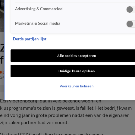
Advertising & Commercieel
Marketing & Social media
Derde partijen lijst
Zeer bekend tv-klusbedrijf
failliet na moord
Alle cookies accepteren
Huidige keuze opslaan
REALITY
24 juli 2024, 17:53
Voorkeuren beheren
Een vloerenbedrijf dat in vele bekende woon- en
klusprogramma's te zien is geweest, is failliet. Het bedrijf kwam
eind vorig jaar in grote problemen nadat een van de eigenaren
zijn zakenpartner had vermoord.
Vakbond CNV heeft dinsdag namens werknemers