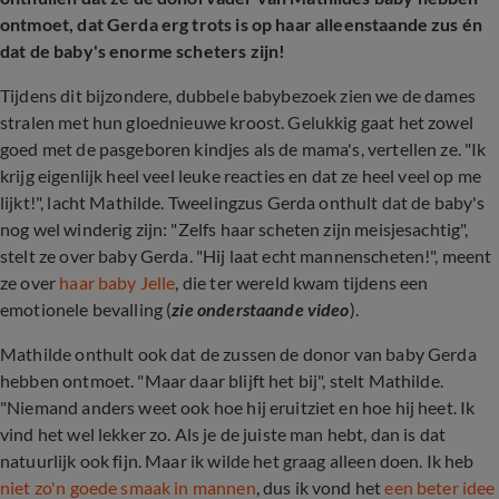
ontmoet, dat Gerda erg trots is op haar alleenstaande zus én
dat de baby's enorme scheters zijn!
Tijdens dit bijzondere, dubbele babybezoek zien we de dames
stralen met hun gloednieuwe kroost. Gelukkig gaat het zowel
goed met de pasgeboren kindjes als de mama's, vertellen ze. "Ik
krijg eigenlijk heel veel leuke reacties en dat ze heel veel op me
lijkt!", lacht Mathilde. Tweelingzus Gerda onthult dat de baby's
nog wel winderig zijn: "Zelfs haar scheten zijn meisjesachtig",
stelt ze over baby Gerda. "Hij laat echt mannenscheten!", meent
ze over
haar baby Jelle
, die ter wereld kwam tijdens een
emotionele bevalling (
zie onderstaande video
).
Mathilde onthult ook dat de zussen de donor van baby Gerda
hebben ontmoet. "Maar daar blijft het bij", stelt Mathilde.
"Niemand anders weet ook hoe hij eruitziet en hoe hij heet. Ik
vind het wel lekker zo. Als je de juiste man hebt, dan is dat
natuurlijk ook fijn. Maar ik wilde het graag alleen doen. Ik heb
niet zo'n goede smaak in mannen
, dus ik vond het
een beter idee