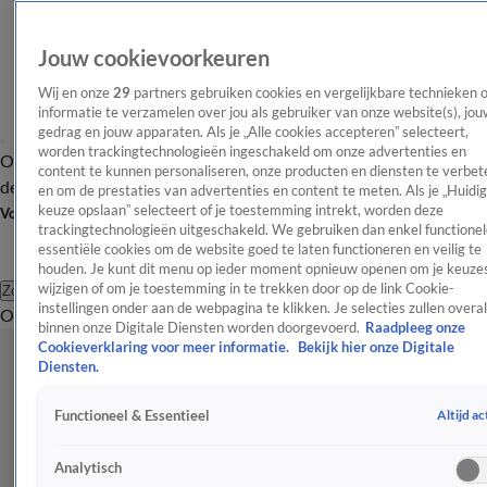
Jouw cookievoorkeuren
Wij en onze
29
partners gebruiken cookies en vergelijkbare technieken 
informatie te verzamelen over jou als gebruiker van onze website(s), jou
gedrag en jouw apparaten. Als je „Alle cookies accepteren” selecteert,
worden trackingtechnologieën ingeschakeld om onze advertenties en
Overzicht
Afleveringen
Tip
Entertainment
BN'ers
TV
Crime
Algemeen
content te kunnen personaliseren, onze producten en diensten te verbet
de redactie
Nieuwsbrief
en om de prestaties van advertenties en content te meten. Als je „Huidi
keuze opslaan” selecteert of je toestemming intrekt, worden deze
Volg Shownieuws
trackingtechnologieën uitgeschakeld. We gebruiken dan enkel functionel
essentiële cookies om de website goed te laten functioneren en veilig te
houden. Je kunt dit menu op ieder moment opnieuw openen om je keuzes
wijzigen of om je toestemming in te trekken door op de link Cookie-
Zoeken
instellingen onder aan de webpagina te klikken. Je selecties zullen overal
Overzicht
Entertainment
Spraakmakend
Reality
Crime
Video's
Afl
binnen onze Digitale Diensten worden doorgevoerd.
Raadpleeg onze
Cookieverklaring voor meer informatie.
Bekijk hier onze Digitale
Diensten.
Altijd ac
Functioneel & Essentieel
Analytisch