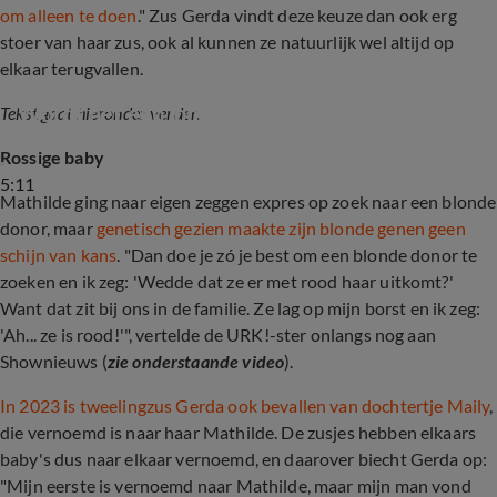
om alleen te doen
." Zus Gerda vindt deze keuze dan ook erg
stoer van haar zus, ook al kunnen ze natuurlijk wel altijd op
elkaar terugvallen.
Wordt het een jongen of meisje voor Gerda?
Tekst gaat hieronder verder.
Rossige baby
5:11
Mathilde ging naar eigen zeggen expres op zoek naar een blonde
donor, maar
genetisch gezien maakte zijn blonde genen geen
schijn van kans
. "
Dan doe je zó je best om een blonde donor te
zoeken en ik zeg: 'Wedde dat ze er met rood haar uitkomt?'
Want dat zit bij ons in de familie. Ze lag op mijn borst en ik zeg:
'Ah... ze is rood!'", vertelde de URK!-ster onlangs nog aan
Shownieuws (
zie onderstaande video
).
In 2023 is tweelingzus Gerda ook bevallen van dochtertje Maily
,
die vernoemd is naar haar Mathilde. De zusjes hebben elkaars
baby's dus naar elkaar vernoemd, en daarover biecht Gerda op:
"Mijn eerste is vernoemd naar Mathilde, maar mijn man vond