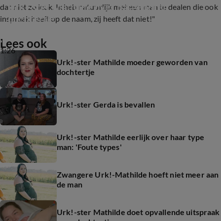
Urk!-ster Mathilde over pasgeboren 
dat niet zo leuk. Ik heb natuurlijk met een man te dealen die ook
dochtertje
inspraak heeft op de naam, zij heeft dat niet!"
Lees ook
1:26
Urk!-ster Mathilde moeder geworden van
dochtertje
Urk!-ster Gerda is bevallen
Urk!-ster Mathilde eerlijk over haar type
man: 'Foute types'
Zwangere Urk!-Mathilde hoeft niet meer aan
de man
Urk!-ster Mathilde doet opvallende uitspraak