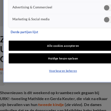
Advertising & Commercieel
Marketing & Social media
Derde partijen lijst
ZIEN: Op kraambezoek bij
URK!-tweeling Mathilde en
Alle cookies accepteren
Gerda
Huidige keuze opslaan
REALITY
Voorkeuren beheren
9 feb 2025, 08:40
Shownieuws is dit weekend op kraambezoek gegaan bij
URK!-tweeling Mathilde en Gerda Keuter, die vlak na elkaar
zijn bevallen van hun
tweede kindje
(
zie video
). De dames
onthullen dat ze de donorvader van Mathildes baby hebben