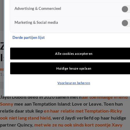
Advertising & Commercieel
Marketing & Social media
Derde partijen lijst
ZIEN: Zo ziet Temptation
Island-Jaydi er nu uit
Alle cookies accepteren
Huidige keuze opslaan
REALITY
1 apr 2025, 22:27
Voorkeuren beheren
Jaydi Dubois deed in 2020 samen met h
aar toenmalige vriend
Sonny
mee aan Temptation Island: Love or Leave. Toen hun
relatie daar stuk liep
en haar relatie met Temptation-Ricky
ook niet lang stand hield
, werd Jaydi verliefd op haar huidige
partner Quincy,
met wie ze nu ook sinds kort zoontje Xavy