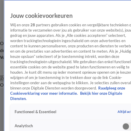
Jouw cookievoorkeuren
Wij en onze
28
partners gebruiken cookies en vergelijkbare technieken 
informatie te verzamelen over jou als gebruiker van onze website(s), jou
gedrag en jouw apparaten. Als je „Alle cookies accepteren” selecteert,
worden trackingtechnologieën ingeschakeld om onze advertenties en
Overzicht
Afleveringen
Tip
Entertainment
BN'ers
TV
Crime
Algemeen
content te kunnen personaliseren, onze producten en diensten te verbet
de redactie
Nieuwsbrief
en om de prestaties van advertenties en content te meten. Als je „Huidi
keuze opslaan” selecteert of je toestemming intrekt, worden deze
Volg Shownieuws
trackingtechnologieën uitgeschakeld. We gebruiken dan enkel functionel
essentiële cookies om de website goed te laten functioneren en veilig te
houden. Je kunt dit menu op ieder moment opnieuw openen om je keuzes
wijzigen of om je toestemming in te trekken door op de link Cookie-
Zoeken
instellingen onder aan de webpagina te klikken. Je selecties zullen overal
Overzicht
Entertainment
Spraakmakend
Reality
Crime
Video's
Afl
binnen onze Digitale Diensten worden doorgevoerd.
Raadpleeg onze
Cookieverklaring voor meer informatie.
Bekijk hier onze Digitale
Diensten.
Altijd ac
Functioneel & Essentieel
Analytisch