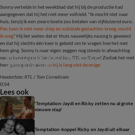
Sonny vertelde in het weekblad dat hij bij de productie had
aangegeven dat hij het niet meer volhield. "Ik mocht niet naar
huis, tenzij ik een zware boete zou betalen van vijfduizend euro.
Pas toen ik niet meer sliep en suïcidale gedachten kreeg, mocht
ik weg.
" Hij liet weten dat er thuis nauwelijks nazorg is geweest
en dat hij slechts één keer is gebeld om te vragen hoe het met
hem ging. Sonny is naar eigen zeggen nog steeds in afwachting
Sonny Lorenzo emotioneel kapot na 
van erkenning en is benieuwd hoe RTL en Simpel Zodiak het met
Temptation Island
hem gaan goedmaken
en hij is lang niet de enige.
Headerfoto: RTL
/ Tom Cornelissen
0:54
Lees ook
'Temptation-Jaydi en Ricky zetten nu al grote
nieuwe stap'
Temptation-koppel Ricky en Jaydi uit elkaar