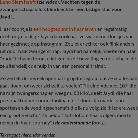
Leno Siem heeft
(
zie video
). Vechten tegen de
zwangerschapskilo's bleek echter een lastige klus voor
Jaydi...
Haar zoontje is
een hoogtepunt in haar leven
en regelmatig
deelt de gelukkige Jaydi dan ook hartverwarmende kiekjes van
haar gezinnetje op Instagram. Ze ziet er echter ook flink anders
uit door haar zwangerschap. Jaydi had namelijk moeite om haar
"oude" lichaam terug te krijgen na de bevalling en dus schakelde
ze uiteindelijk de hulp in van een personal trainer.
Ze vertelt deze week openhartig op Instagram dat ze er alles aan
gaat doen "om weer zichzelf te voelen". "I
k eindigde met 107 kilo
na mijn zwangerschap en weeg nu 88 kilo", deelt Jaydi, die haar
personal trainer enorm dankbaar is. "Door zijn manier van
sporten en de voedingsschema's die ik nu volg, zie ik iedere week
een groot verschil." Ze belooft tot slot om haar volgers mee te
nemen in haar "journey" (
zie onderstaande foto's
).
Tekst gaat hieronder verder.