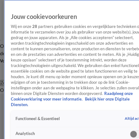
Jouw cookievoorkeuren
Wij en onze
28
partners gebruiken cookies en vergelijkbare technieken 
informatie te verzamelen over jou als gebruiker van onze website(s), jou
gedrag en jouw apparaten. Als je „Alle cookies accepteren” selecteert,
worden trackingtechnologieën ingeschakeld om onze advertenties en
Overzicht
Afleveringen
Tip
Entertainment
BN'ers
TV
Crime
Algemeen
content te kunnen personaliseren, onze producten en diensten te verbet
de redactie
Nieuwsbrief
en om de prestaties van advertenties en content te meten. Als je „Huidi
keuze opslaan” selecteert of je toestemming intrekt, worden deze
Volg Shownieuws
trackingtechnologieën uitgeschakeld. We gebruiken dan enkel functionel
essentiële cookies om de website goed te laten functioneren en veilig te
houden. Je kunt dit menu op ieder moment opnieuw openen om je keuzes
wijzigen of om je toestemming in te trekken door op de link Cookie-
Zoeken
instellingen onder aan de webpagina te klikken. Je selecties zullen overal
Overzicht
Entertainment
Spraakmakend
Reality
Crime
Video's
Afl
binnen onze Digitale Diensten worden doorgevoerd.
Raadpleeg onze
Cookieverklaring voor meer informatie.
Bekijk hier onze Digitale
Diensten.
Altijd ac
Functioneel & Essentieel
Analytisch