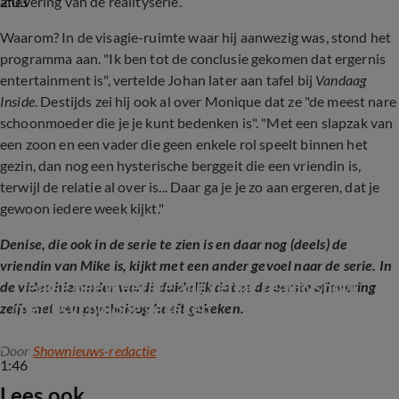
2:03
aflevering van de realityserie.
Waarom? In de visagie-ruimte waar hij aanwezig was, stond het
programma aan. "Ik ben tot de conclusie gekomen dat ergernis
entertainment is", vertelde Johan later aan tafel bij
Vandaag
Inside
. Destijds zei hij ook al over Monique dat ze "de meest nare
schoonmoeder die je je kunt bedenken is". "Met een slapzak van
een zoon en een vader die geen enkele rol speelt binnen het
gezin, dan nog een hysterische berggeit die een vriendin is,
terwijl de relatie al over is... Daar ga je je zo aan ergeren, dat je
gewoon iedere week kijkt."
Denise, die ook in de serie te zien is en daar nog (deels) de
vriendin van Mike is, kijkt met een ander gevoel naar de serie. In
Denise heeft eerste aflevering realityshow 
de video hieronder wordt duidelijk dat ze de eerste aflevering
met psycholoog gekeken
zelfs met een psycholoog heeft gekeken.
Door
Shownieuws-redactie
1:46
Lees ook