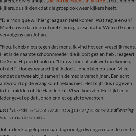
kijkers, de Meilandjes (
die kortgeleden zijn gestopt
, red.) hebben
kijkers, dus ik denk dat die groep ook weer kijkers heeft."
"Die Monique wil hier graag aan tafel komen. Wat zeg je ervan?
Moeten we dat doen of niet?", vroeg presentator Wilfred Genee
vervolgens aan Johan.
"Nou, ik heb niets tegen dat mens. Ik vind het een vreselijk mens.
Het is de naarste schoonmoeder die ik ooit gezien heb", reageert
De Snor. Hij merkt ook op: "Dan zal die sul ook wel meekomen,
of niet?" Hoogstwaarschijnlijk doelt Johan hier op zoon Mike,
omdat de twee altijd samen in de media verschijnen. Een echt
antwoord op de vraag komt helaas niet. Het blijft dus nog even
in het midden of De Hanslers bij
VI
welkom zijn. Het lijkt er in
ieder geval op dat Johan er niet op zit te wachten.
Johan Derksen over De Hanslers: 'Nare 
Lees hieronder waarom Johan 'noodgedwongen' de eerste aflevering
schoonmoeder, slapzak van een zoon en 
van De Hanslers keek...
hysterische berggeit!'
Johan keek afgelopen maandag noodgedwongen naar de eerste