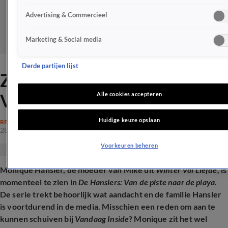
Advertising & Commercieel
Marketing & Social media
Derde partijen lijst
Zijn De Hanslers welkom bij
Vandaag Inside?
Alle cookies accepteren
Huidige keuze opslaan
REALITY
28 nov 2025, 16:31
Voorkeuren beheren
Monique Hansler, de moeder van Mike uit
Winter Vol Liefde,
is
momenteel te zien in
De Hanslers: Van de piste naar de playa
.
De serie trekt behoorlijk wat aandacht en de familie Hansler
is voortdurend in de media. Misschien een reden om aan te
kunnen schuiven bij
Vandaag Inside
? Monique zit het wel