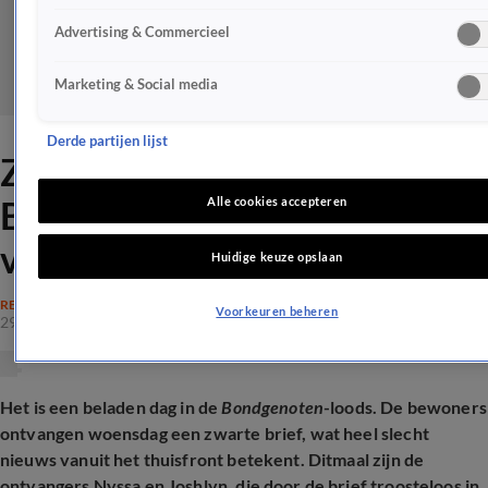
Advertising & Commercieel
Marketing & Social media
Derde partijen lijst
Zwarte brief in De
Bondgenoten zorgt voor veel
Alle cookies accepteren
verdriet
Huidige keuze opslaan
REALITY
Voorkeuren beheren
29 apr 2026, 11:09
Het is een beladen dag in de
Bondgenoten
-loods. De bewoners
ontvangen woensdag een zwarte brief, wat heel slecht
nieuws vanuit het thuisfront betekent. Ditmaal zijn de
ontvangers Nyssa en Joshlyn, die door de brief troosteloos in