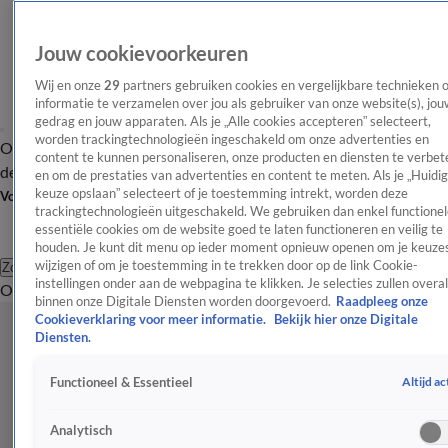
Jouw cookievoorkeuren
Wij en onze
29
partners gebruiken cookies en vergelijkbare technieken 
informatie te verzamelen over jou als gebruiker van onze website(s), jou
gedrag en jouw apparaten. Als je „Alle cookies accepteren” selecteert,
worden trackingtechnologieën ingeschakeld om onze advertenties en
Overzicht
Afleveringen
Tip
Entertainment
BN'ers
TV
Crime
Algemeen
content te kunnen personaliseren, onze producten en diensten te verbet
de redactie
Nieuwsbrief
en om de prestaties van advertenties en content te meten. Als je „Huidi
keuze opslaan” selecteert of je toestemming intrekt, worden deze
Volg Shownieuws
trackingtechnologieën uitgeschakeld. We gebruiken dan enkel functionel
essentiële cookies om de website goed te laten functioneren en veilig te
houden. Je kunt dit menu op ieder moment opnieuw openen om je keuzes
wijzigen of om je toestemming in te trekken door op de link Cookie-
Zoeken
instellingen onder aan de webpagina te klikken. Je selecties zullen overal
Overzicht
Entertainment
Spraakmakend
Reality
Crime
Video's
Afl
binnen onze Digitale Diensten worden doorgevoerd.
Raadpleeg onze
Cookieverklaring voor meer informatie.
Bekijk hier onze Digitale
Diensten.
Altijd ac
Functioneel & Essentieel
Analytisch