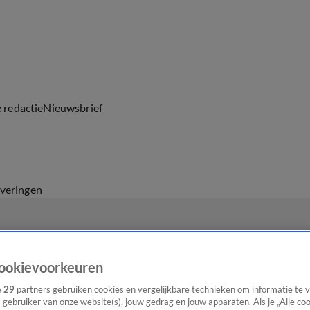
e redactie
Nieuwsbrief
everingen
ookievoorkeuren
e
29
partners gebruiken cookies en vergelijkbare technieken om informatie te
s gebruiker van onze website(s), jouw gedrag en jouw apparaten. Als je „Alle co