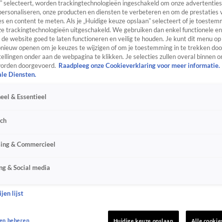
” selecteert, worden trackingtechnologieën ingeschakeld om onze advertenties
personaliseren, onze producten en diensten te verbeteren en om de prestaties 
s en content te meten. Als je „Huidige keuze opslaan” selecteert of je toestemm
e trackingtechnologieën uitgeschakeld. We gebruiken dan enkel functionele en
de website goed te laten functioneren en veilig te houden. Je kunt dit menu op
ieuw openen om je keuzes te wijzigen of om je toestemming in te trekken door
ellingen onder aan de webpagina te klikken. Je selecties zullen overal binnen o
orden doorgevoerd.
Raadpleeg onze Cookieverklaring voor meer informatie.
ale Diensten.
eel & Essentieel
sch
sing & Commercieel
ng & Social media
jen lijst
en beheren
Huidige keuze opslaan
Alle cookie