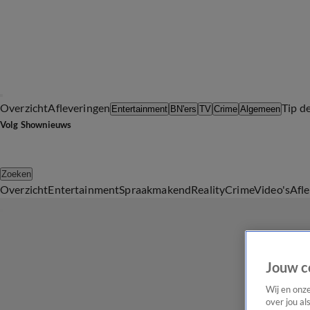
Overzicht
Afleveringen
Tip d
Entertainment
BN'ers
TV
Crime
Algemeen
Volg Shownieuws
Zoeken
Overzicht
Entertainment
Spraakmakend
Reality
Crime
Video's
Afl
Jouw c
Wij en onz
over jou al