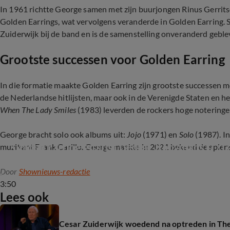
In 1961 richtte George samen met zijn buurjongen Rinus Gerrits
Golden Earrings, wat vervolgens veranderde in Golden Earring.
Zuiderwijk bij de band en is de samenstelling onveranderd geble
Grootste successen voor Golden Earring
In die formatie maakte Golden Earring zijn grootste successen 
de Nederlandse hitlijsten, maar ook in de Verenigde Staten en h
When The Lady Smiles
(1983) leverden de rockers hoge noteringen 
George bracht solo ook albums uit:
Jojo
(1971) en
Solo
(1987). I
Golden Earring-gitarist George Kooymans (77)
muzikant Frank Carillo. George maakte in 2021 bekend de spierz
Door
Shownieuws-redactie
3:50
Lees ook
Cesar Zuiderwijk woedend na optreden in The