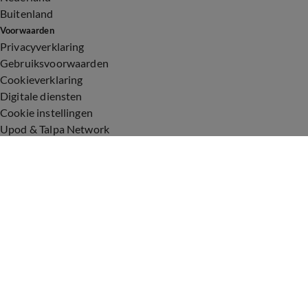
Buitenland
Voorwaarden
Privacyverklaring
Gebruiksvoorwaarden
Cookieverklaring
Digitale diensten
Cookie instellingen
Upod & Talpa Network
Adverteren
Vacatures
Publieksservice
Toegankelijkheid
Over ons
Neem contact op
+31 (0)6 - 549 628 21
show@talpanetwork.com
Tip de redactie
Volg Shownieuws