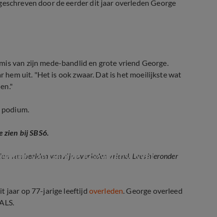
 geschreven door de eerder dit jaar overleden George
mis van zijn mede-bandlid en grote vriend George.
r hem uit. "Het is ook zwaar. Dat is het moeilijkste wat
en."
t podium.
 zien bij SBS6.
beelden van George Kooymans: 'Wat 
ien van beelden van zijn overleden vriend. Lees hieronder
 jaar op 77-jarige leeftijd
overleden
. George overleed
 ALS.