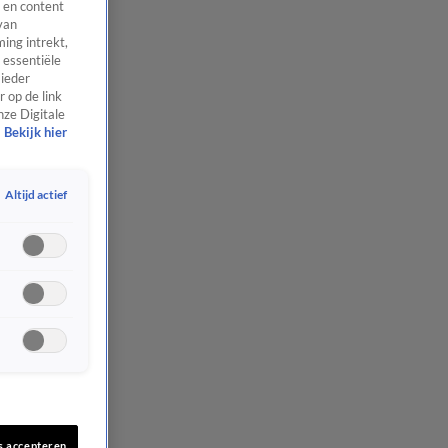
 en content
van
ing intrekt,
 essentiële
 ieder
 op de link
nze Digitale
Bekijk hier
Altijd actief
s accepteren