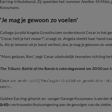
Earring-tributeband. Zij speelden het nummer
Another 45 Miles
,
Kooymans.
'Je mag je gewoon zo voelen'
Collega-jurylid Angela Groothuizen ondersteunt Cesar in het ge
"Cesar, heb je het zwaar?", vraagt ze. Angela steekt haar hand naa
is. Als je iemand uit je band verliest, dus je mag je gewoon zo voel
"Mooi gedaan, Ron", zegt Cesar uiteindelijk tevreden richting he
The Tribute: Battle of the Bands is zaterdagavond om 20:00 uur te
Cesar Zuiderwijk zichtbaar geraakt door oude 
Cesar was eerder ook bij Vandaag Inside zichtbaar geraakt door het z
een kanjer, man' (Vandaag Inside)
verder...
Golden Earring-gitarist en -zanger George Kooymans is eerder dit
2:47
in zijn vertrouwde thuisomgeving aan de gevolgen van de ziekte