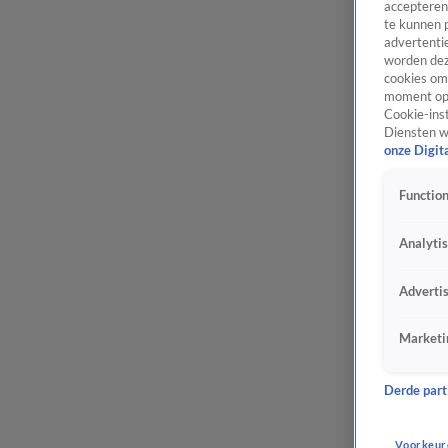
accepteren
te kunnen 
advertentie
worden dez
cookies om 
moment opn
Cookie-inst
Diensten w
onze Digit
Function
Analyti
Adverti
Marketi
Derde parti
Voorkeur