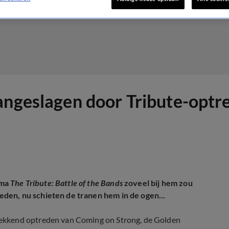
angeslagen door Tribute-optr
mma
The Tribute: Battle of the Bands
zoveel bij hem zou
eden, nu schieten de tranen hem in de ogen...
ekkend optreden van Coming on Strong, de Golden