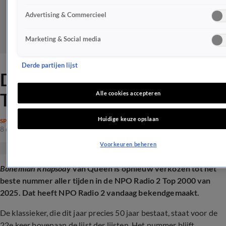
Advertising & Commercieel
Marketing & Social media
Derde partijen lijst
Dit is de nummer 1 van de
Top 2000
Alle cookies accepteren
Huidige keuze opslaan
SPRAAKMAKEND
8 dec 2025, 17:58
Voorkeuren beheren
Bohemian Rhapsody
van Queen is opnieuw verkozen tot het
beste nummer aller tijden in de NPO Radio 2 Top 2000 van
2025. Dat heeft NPO Radio 2 vandaag bekendgemaakt.
De klassieker, die dit jaar precies 50 jaar bestaat, staat voor de
22e keer bovenaan de lijst der lijsten. Het nummer blijft