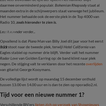
daarmee onverminderd populair.
Bohemian Rhapsody
staat al
maanden extra in de schijnwerpers staat vanwege het jubileum.
Het nummer behaalde ook de eerste plek in de Top 4000 van
Radio 10,
zoals hieronder te zien is.
Queen herovert nummer-1-positie in Top 
4000
Lees hieronder verder...
Opvallend is dat
Piano Man
van Billy Joel dit jaar voor het eerst
3:21
doorstoot naar de tweede plek, terwijl
Hotel California
van
Eagles stabiel op nummer drie blijft. Verder valt het nummer
Radar Love
van Golden Earring op: de band klimt naar plek
negen. De stijging valt te verklaren door het recente
overlijden
van gitarist George Kooymans.
De volledige lijst wordt op maandag 15 december onthuld
tussen 13.00 en 14.00 uur en is dan te zien op nporadio2.nl.
Tijd voor een nieuwe nummer 1?
Verschillende BN'ers
lieten zich op verzoek van Shownieuws