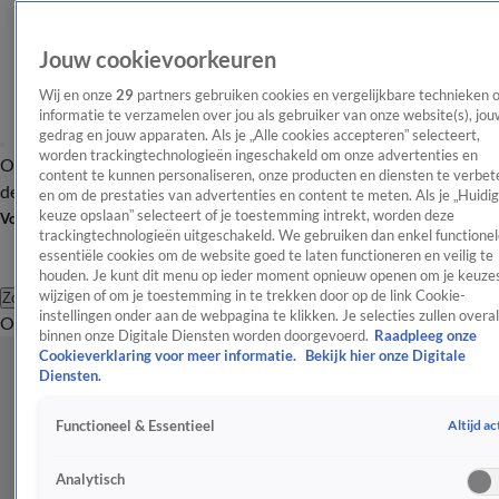
Jouw cookievoorkeuren
Wij en onze
29
partners gebruiken cookies en vergelijkbare technieken 
informatie te verzamelen over jou als gebruiker van onze website(s), jou
gedrag en jouw apparaten. Als je „Alle cookies accepteren” selecteert,
worden trackingtechnologieën ingeschakeld om onze advertenties en
Overzicht
Afleveringen
Tip
Entertainment
BN'ers
TV
Crime
Algemeen
content te kunnen personaliseren, onze producten en diensten te verbet
de redactie
Nieuwsbrief
en om de prestaties van advertenties en content te meten. Als je „Huidi
keuze opslaan” selecteert of je toestemming intrekt, worden deze
Volg Shownieuws
trackingtechnologieën uitgeschakeld. We gebruiken dan enkel functionel
essentiële cookies om de website goed te laten functioneren en veilig te
houden. Je kunt dit menu op ieder moment opnieuw openen om je keuzes
wijzigen of om je toestemming in te trekken door op de link Cookie-
Zoeken
instellingen onder aan de webpagina te klikken. Je selecties zullen overal
Overzicht
Entertainment
Spraakmakend
Reality
Crime
Video's
Afl
binnen onze Digitale Diensten worden doorgevoerd.
Raadpleeg onze
Cookieverklaring voor meer informatie.
Bekijk hier onze Digitale
Diensten.
Altijd ac
Functioneel & Essentieel
Analytisch