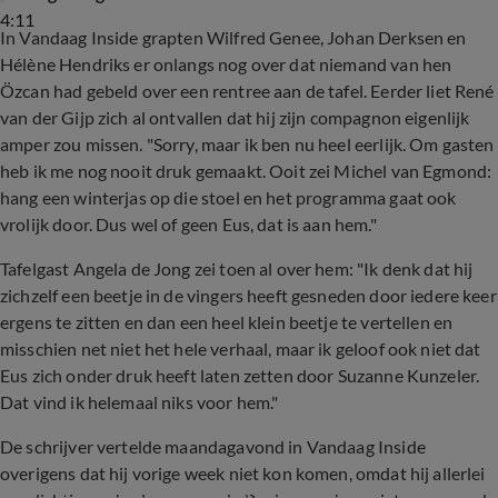
4:11
In Vandaag Inside grapten Wilfred Genee, Johan Derksen en
Hélène Hendriks er onlangs nog over dat niemand van hen
Özcan had gebeld over een rentree aan de tafel. Eerder liet René
van der Gijp zich al ontvallen dat hij zijn compagnon eigenlijk
amper zou missen. "Sorry, maar ik ben nu heel eerlijk. Om gasten
heb ik me nog nooit druk gemaakt. Ooit zei Michel van Egmond:
hang een winterjas op die stoel en het programma gaat ook
vrolijk door. Dus wel of geen Eus, dat is aan hem."
Tafelgast Angela de Jong zei toen al over hem: "Ik denk dat hij
zichzelf een beetje in de vingers heeft gesneden door iedere keer
ergens te zitten en dan een heel klein beetje te vertellen en
misschien net niet het hele verhaal, maar ik geloof ook niet dat
Eus zich onder druk heeft laten zetten door Suzanne Kunzeler.
Dat vind ik helemaal niks voor hem."
De schrijver vertelde maandagavond in Vandaag Inside
overigens dat hij vorige week niet kon komen, omdat hij allerlei