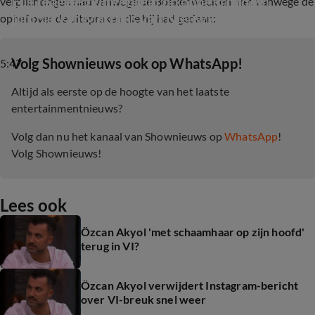
Eus reageert uitgebreid op ophef rondom 
verplichtingen had vanwege de Boekenweek en niet vanwege de
filmpje van Matthijs van Nieuwkerk
ophef over de uitspraken die hij had gedaan:
‎Volg Shownieuws ook op WhatsApp!
5:47
Altijd als eerste op de hoogte van het laatste
entertainmentnieuws?
Volg dan nu het kanaal van Shownieuws op
WhatsApp
!
Volg Shownieuws!
Lees ook
Özcan Akyol 'met schaamhaar op zijn hoofd'
terug in VI?
Özcan Akyol verwijdert Instagram-bericht
over VI-breuk snel weer