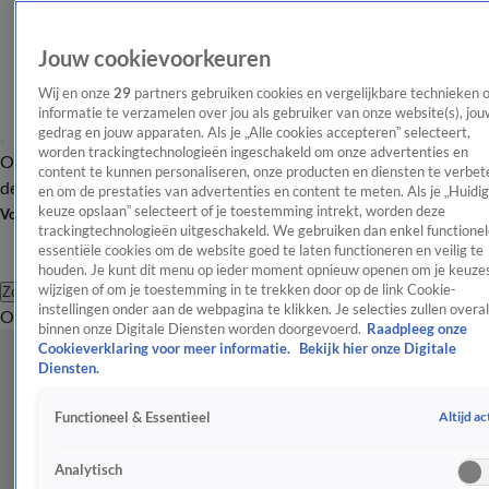
Jouw cookievoorkeuren
Wij en onze
29
partners gebruiken cookies en vergelijkbare technieken 
informatie te verzamelen over jou als gebruiker van onze website(s), jou
gedrag en jouw apparaten. Als je „Alle cookies accepteren” selecteert,
worden trackingtechnologieën ingeschakeld om onze advertenties en
Overzicht
Afleveringen
Tip
Entertainment
BN'ers
TV
Crime
Algemeen
content te kunnen personaliseren, onze producten en diensten te verbet
de redactie
Nieuwsbrief
en om de prestaties van advertenties en content te meten. Als je „Huidi
keuze opslaan” selecteert of je toestemming intrekt, worden deze
Volg Shownieuws
trackingtechnologieën uitgeschakeld. We gebruiken dan enkel functionel
essentiële cookies om de website goed te laten functioneren en veilig te
houden. Je kunt dit menu op ieder moment opnieuw openen om je keuzes
wijzigen of om je toestemming in te trekken door op de link Cookie-
Zoeken
instellingen onder aan de webpagina te klikken. Je selecties zullen overal
Overzicht
Entertainment
Spraakmakend
Reality
Crime
Video's
Afl
binnen onze Digitale Diensten worden doorgevoerd.
Raadpleeg onze
Cookieverklaring voor meer informatie.
Bekijk hier onze Digitale
Diensten.
Altijd ac
Functioneel & Essentieel
Analytisch