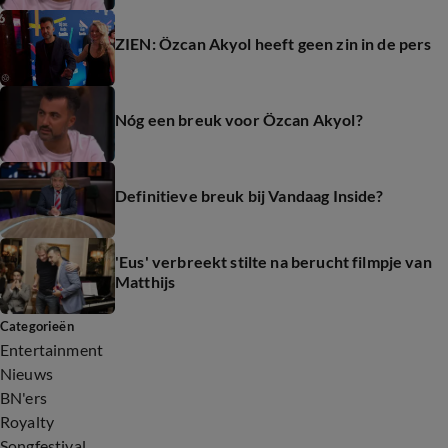
ZIEN: Özcan Akyol heeft geen zin in de pers
Nóg een breuk voor Özcan Akyol?
Definitieve breuk bij Vandaag Inside?
'Eus' verbreekt stilte na berucht filmpje van
Matthijs
Categorieën
Entertainment
Nieuws
BN'ers
Royalty
Songfestival