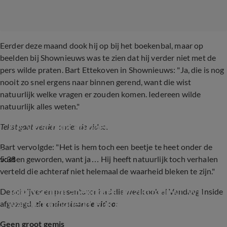
Eerder deze maand dook hij op bij het boekenbal, maar op
beelden bij Shownieuws was te zien dat hij verder niet met de
pers wilde praten. Bart Ettekoven in Shownieuws: "Ja, die is nog
nooit zo snel ergens naar binnen gerend, want die wist
natuurlijk welke vragen er zouden komen. Iedereen wilde
natuurlijk alles weten."
Eus verschijnt op boekenbal
Tekst gaat verder onder de video.
Bart vervolgde: "Het is hem toch een beetje te heet onder de
5:38
voeten geworden, want ja… Hij heeft natuurlijk toch verhalen
verteld die achteraf niet helemaal de waarheid bleken te zijn."
Johan schudt anekdotes uit zijn mouw: 'Wij 
De schrijver en presentator had die week ook al Vandaag Inside
waren doorlopend leuk ondeugend!'
afgezegd,
zie onderstaande video:
Geen groot gemis