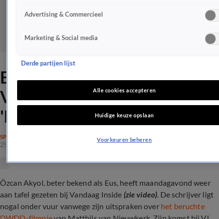
Advertising & Commercieel
Marketing & Social media
Derde partijen lijst
Eus weer terug en schokt
Vandaag Inside-kijker:
Alle cookies accepteren
'Nieuw gebit?'
Huidige keuze opslaan
SPRAAKMAKEND
Voorkeuren beheren
25 mrt 2024, 22:50
Özcan Akyol, beter bekend als Eus, heeft maandagavond weer
aan tafel gezeten bij Vandaag Inside
(zie video)
. De schrijver ligt
nogal onder vuur vanwege zijn uitspraken over
het beruchte
DWDD-filmpje
van Matthijs van Nieuwkerk. Zijn komst bij VI