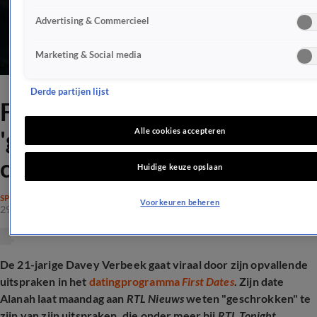
Advertising & Commercieel
Marketing & Social media
Derde partijen lijst
First Dates-Alanah
'geschrokken' van
Alle cookies accepteren
controversiële date
Huidige keuze opslaan
SPRAAKMAKEND
Voorkeuren beheren
29 sep 2025, 16:33
De 21-jarige Davey Verbeek gaat viraal door zijn opvallende
uitspraken in het
datingprogramma
First Dates
. Zijn date
Alanah laat maandag aan
RTL Nieuws
weten "geschrokken" te
zijn van zijn uitspraken, die onder meer bij
RTL Tonight