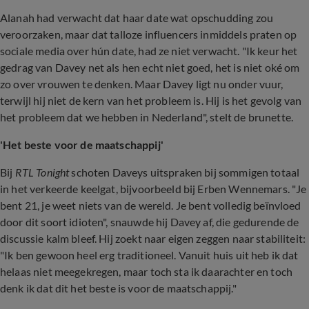
Alanah had verwacht dat haar date wat opschudding zou
veroorzaken, maar dat talloze influencers inmiddels praten op
sociale media over hún date, had ze niet verwacht. "Ik keur het
gedrag van Davey net als hen echt niet goed, het is niet oké om
zo over vrouwen te denken. Maar Davey ligt nu onder vuur,
terwijl hij niet de kern van het probleem is. Hij is het gevolg van
het probleem dat we hebben in Nederland", stelt de brunette.
'Het beste voor de maatschappij'
Bij
RTL Tonight
schoten Daveys uitspraken bij sommigen totaal
in het verkeerde keelgat, bijvoorbeeld bij Erben Wennemars. "Je
bent 21, je weet niets van de wereld. Je bent volledig beïnvloed
door dit soort idioten", snauwde hij Davey af, die gedurende de
discussie kalm bleef. Hij zoekt naar eigen zeggen naar stabiliteit:
"Ik ben gewoon heel erg traditioneel. Vanuit huis uit heb ik dat
helaas niet meegekregen, maar toch sta ik daarachter en toch
denk ik dat dit het beste is voor de maatschappij."