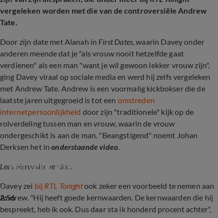
vergeleken worden met die van de controversiële Andrew
Tate.
Door zijn date met Alanah in
First Dates
, waarin Davey onder
anderen meende dat je "als vrouw nooit hetzelfde gaat
verdienen" als een man "want je wil gewoon lekker vrouw zijn",
ging Davey viraal op sociale media en werd hij zelfs vergeleken
met Andrew Tate. Andrew is een voormalig kickbokser die de
laatste jaren uitgegroeid is tot een
omstreden
internetpersoonlijkheid
door zijn "traditionele" kijk op de
rolverdeling tussen man en vrouw, waarin de vrouw
ondergeschikt is aan de man. "Beangstigend" noemt Johan
Derksen het in
onderstaande video.
Wat vindt Johan van Andrew Tate?
Lees
hieronder verder...
Davey zei
bij
RTL Tonight
ook zeker een voorbeeld te nemen aan
2:56
Andrew. "Hij heeft goede kernwaarden. De kernwaarden die hij
bespreekt, heb ik ook. Dus daar sta ik honderd procent achter",