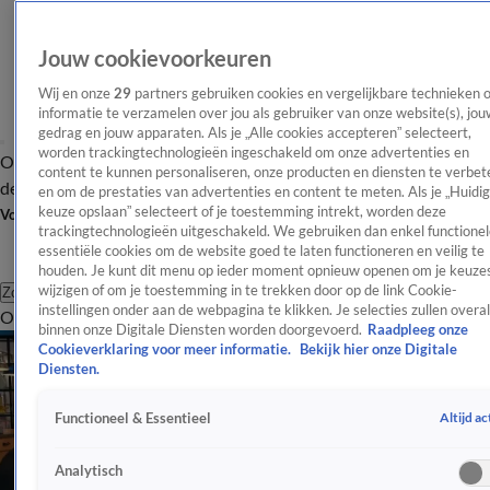
Jouw cookievoorkeuren
Wij en onze
29
partners gebruiken cookies en vergelijkbare technieken 
informatie te verzamelen over jou als gebruiker van onze website(s), jou
gedrag en jouw apparaten. Als je „Alle cookies accepteren” selecteert,
worden trackingtechnologieën ingeschakeld om onze advertenties en
Overzicht
Afleveringen
Tip
Entertainment
BN'ers
TV
Crime
Algemeen
content te kunnen personaliseren, onze producten en diensten te verbet
de redactie
Nieuwsbrief
en om de prestaties van advertenties en content te meten. Als je „Huidi
keuze opslaan” selecteert of je toestemming intrekt, worden deze
Volg Shownieuws
trackingtechnologieën uitgeschakeld. We gebruiken dan enkel functionel
essentiële cookies om de website goed te laten functioneren en veilig te
houden. Je kunt dit menu op ieder moment opnieuw openen om je keuzes
wijzigen of om je toestemming in te trekken door op de link Cookie-
Zoeken
instellingen onder aan de webpagina te klikken. Je selecties zullen overal
Overzicht
Entertainment
Spraakmakend
Reality
Crime
Video's
Afl
binnen onze Digitale Diensten worden doorgevoerd.
Raadpleeg onze
Cookieverklaring voor meer informatie.
Bekijk hier onze Digitale
Diensten.
Altijd ac
Functioneel & Essentieel
Analytisch