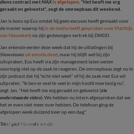
diens contract met
MAX
is afgelopen
. "Het heeft me erg
geraakt en gekwetst", zegt de omroepbaas dit weekend.
Jan is boos op Eus omdat hij geen excuses heeft gemaakt voor
de manier waarop hij
in de media heeft gesproken over Matthijs
van Nieuwkerk
na zijn gedwongen vertrek bij
DWDD
.
Jan erkende eerder deze week dat hij de uitlatingen bij
Shownieuws
uit emotie deed
, maar hij blijft wel bij zijn
uitspraken. Eus heeft via zijn management laten weten
voorlopig niet op de zaak te reageren. De omroepbaas zegt nu in
zijn podcast dat hij "echt niet weet" of hij de zaak met Eus wil
uitpraten. "Ik ben er veel te veel in mijn hoofd mee bezig nu",
zegt Jan. "Het heeft me erg geraakt en gekwetst (
zie
onderstaande video
). We hebben nu intern afgesproken dat we
het er even niet meer over hebben. De telefoon ging de
afgelopen week duizend keer op een dag."
Jan Slagter reageert op de ontstane ophef
Tekst gaat hieronder verder.