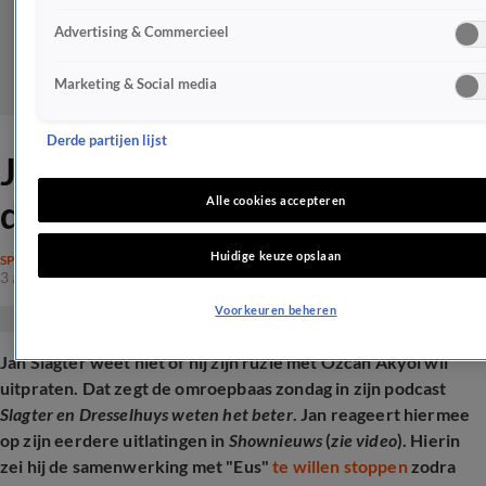
Advertising & Commercieel
Marketing & Social media
Derde partijen lijst
Jan Slagter 'erg gekwetst'
door Özcan 'Eus' Akyol
Alle cookies accepteren
Huidige keuze opslaan
SPRAAKMAKEND
3 aug 2025, 09:30
Voorkeuren beheren
Jan Slagter weet niet of hij zijn ruzie met Özcan Akyol wil
uitpraten. Dat zegt de omroepbaas zondag in zijn podcast
Slagter en Dresselhuys weten het beter
. Jan reageert hiermee
op zijn eerdere uitlatingen in
Shownieuws
(
zie video
). Hierin
zei hij de samenwerking met "Eus"
te willen stoppen
zodra