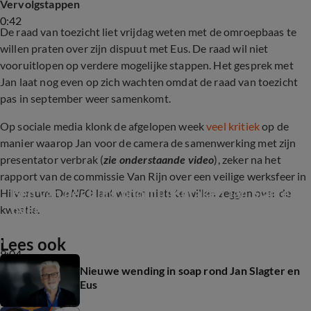
Vervolgstappen
0:42
De raad van toezicht liet vrijdag weten met de omroepbaas te
willen praten over zijn dispuut met Eus. De raad wil niet
vooruitlopen op verdere mogelijke stappen. Het gesprek met
Jan laat nog even op zich wachten omdat de raad van toezicht
pas in september weer samenkomt.
Op sociale media klonk de afgelopen week
veel kritiek
op de
manier waarop Jan voor de camera de samenwerking met zijn
presentator verbrak (
zie onderstaande video
), zeker na het
rapport van de commissie Van Rijn over een veilige werksfeer in
Ben van der Burg hoort uitspraken Jan Slagter 
Hilversum. De
NPO
laat weten niets te willen zeggen over de
over Özcan Akyol: ‘Dit kan écht niet!’ (De 
kwestie.
Oranjezomer)
Lees ook
9:04
Nieuwe wending in soap rond Jan Slagter en
Eus