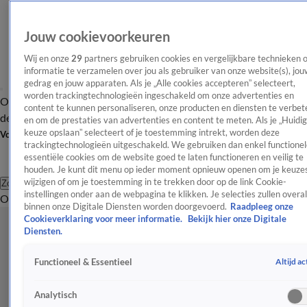
Jouw cookievoorkeuren
Wij en onze
29
partners gebruiken cookies en vergelijkbare technieken 
informatie te verzamelen over jou als gebruiker van onze website(s), jou
gedrag en jouw apparaten. Als je „Alle cookies accepteren” selecteert,
worden trackingtechnologieën ingeschakeld om onze advertenties en
Overzicht
Afleveringen
Tip
Entertainment
BN'ers
TV
Crime
Algemeen
content te kunnen personaliseren, onze producten en diensten te verbet
de redactie
Nieuwsbrief
en om de prestaties van advertenties en content te meten. Als je „Huidi
keuze opslaan” selecteert of je toestemming intrekt, worden deze
Volg Shownieuws
trackingtechnologieën uitgeschakeld. We gebruiken dan enkel functionel
essentiële cookies om de website goed te laten functioneren en veilig te
houden. Je kunt dit menu op ieder moment opnieuw openen om je keuzes
wijzigen of om je toestemming in te trekken door op de link Cookie-
Zoeken
instellingen onder aan de webpagina te klikken. Je selecties zullen overal
Overzicht
Entertainment
Spraakmakend
Reality
Crime
Video's
Afl
binnen onze Digitale Diensten worden doorgevoerd.
Raadpleeg onze
Cookieverklaring voor meer informatie.
Bekijk hier onze Digitale
Diensten.
Altijd ac
Functioneel & Essentieel
Analytisch