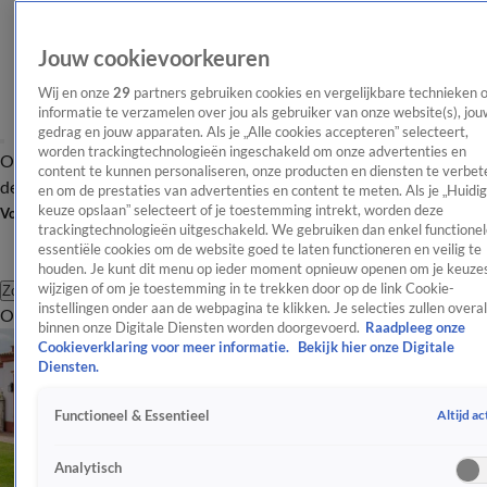
Jouw cookievoorkeuren
Wij en onze
29
partners gebruiken cookies en vergelijkbare technieken 
informatie te verzamelen over jou als gebruiker van onze website(s), jou
gedrag en jouw apparaten. Als je „Alle cookies accepteren” selecteert,
worden trackingtechnologieën ingeschakeld om onze advertenties en
Overzicht
Afleveringen
Tip
Entertainment
BN'ers
TV
Crime
Algemeen
content te kunnen personaliseren, onze producten en diensten te verbet
de redactie
Nieuwsbrief
en om de prestaties van advertenties en content te meten. Als je „Huidi
keuze opslaan” selecteert of je toestemming intrekt, worden deze
Volg Shownieuws
trackingtechnologieën uitgeschakeld. We gebruiken dan enkel functionel
essentiële cookies om de website goed te laten functioneren en veilig te
houden. Je kunt dit menu op ieder moment opnieuw openen om je keuzes
wijzigen of om je toestemming in te trekken door op de link Cookie-
Zoeken
instellingen onder aan de webpagina te klikken. Je selecties zullen overal
Overzicht
Entertainment
Spraakmakend
Reality
Crime
Video's
Afl
binnen onze Digitale Diensten worden doorgevoerd.
Raadpleeg onze
Cookieverklaring voor meer informatie.
Bekijk hier onze Digitale
Diensten.
Altijd ac
Functioneel & Essentieel
Analytisch