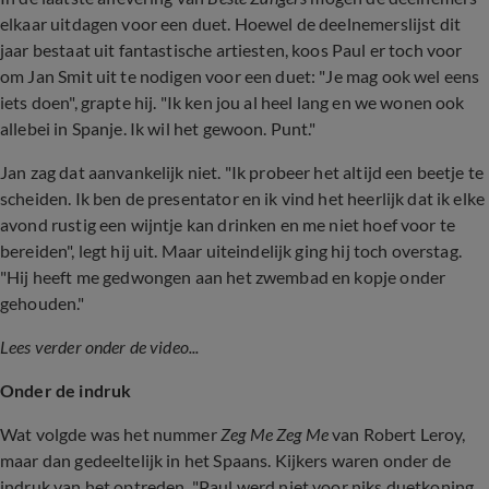
elkaar uitdagen voor een duet. Hoewel de deelnemerslijst dit
jaar bestaat uit fantastische artiesten, koos Paul er toch voor
om Jan Smit uit te nodigen voor een duet: "Je mag ook wel eens
iets doen", grapte hij. "Ik ken jou al heel lang en we wonen ook
allebei in Spanje. Ik wil het gewoon. Punt."
Jan zag dat aanvankelijk niet. "Ik probeer het altijd een beetje te
scheiden. Ik ben de presentator en ik vind het heerlijk dat ik elke
avond rustig een wijntje kan drinken en me niet hoef voor te
bereiden", legt hij uit. Maar uiteindelijk ging hij toch overstag.
"Hij heeft me gedwongen aan het zwembad en kopje onder
gehouden."
Lees verder onder de video...
Onder de indruk
Wat volgde was het nummer
Zeg Me Zeg Me
van
Robert Leroy,
maar dan gedeeltelijk in het Spaans. Kijkers waren onder de
indruk van het optreden. "Paul werd niet voor niks duetkoning