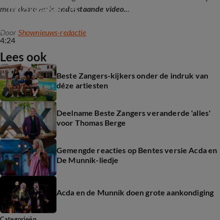
muzikaal succes
meer daarover in
onderstaande video.
..
Door
Shownieuws-redactie
4:24
Lees ook
Beste Zangers-kijkers onder de indruk van
déze artiesten
Deelname Beste Zangers veranderde 'alles'
voor Thomas Berge
Gemengde reacties op Bentes versie Acda en
De Munnik-liedje
Acda en de Munnik doen grote aankondiging
Categorieën