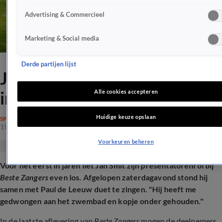
Advertising & Commercieel
Marketing & Social media
Derde partijen lijst
Jan Smit zorgt voor primeur
in Beste Zangers
Alle cookies accepteren
Huidige keuze opslaan
SPRAAKMAKEND
19 okt 2025, 11:16
Voorkeuren beheren
Voor het eerst in jaren liet Jan Smit zijn presentatorenrol bij
Beste Zangers
even los. Afgelopen zaterdagavond stond hij
samen met Paul de Leeuw duet te zingen. "Hij heeft me
gedwongen aan het zwembad en kopje onder gehouden."
In de laatste aflevering van
Beste Zangers
mogen de deelnemers