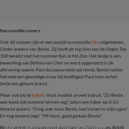
Succesvolle covers
Ook dit seizoen zijn er een aantal succesvolle
hits
uitgekomen.
Onder andere van Bente. Zij heeft de top tien van de
Singles Top
100
bereikt met het nummer
Kan Je Me Zien
. Het liedje is een
bewerking van
Believe
van Cher en werd opgevoerd in de
aflevering waarin Paul de Leeuw centraal stond. Bente raakte
hiermee een gevoelige snaar bij hoofdgast Paul toen ze het
liedje ten gehore bracht.
Maar ook bij de
kijkers
thuis maakte ze veel indruk. "Zo Bente,
wat komt dat nummer binnen zeg", aldus een kijker op X. En
iemand anders: "Omg, wat mooi Bente, had tranen in mijn ogen."
En nog iemand zegt: "Pff mooi, goed gedaan Bente."
Beste Zangers-Bente overweldigd door 
Bente vertelde onlangs meer over haar muzikale succes.
Bekijk