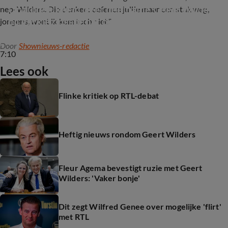
Onduidelijkheid over deelname Geert Wilders 
nep-Wilders. Die denken: oefenen jullie maar een stuk weg,
bij verkiezingsdebat op Radio 1
jongens, want ik kom toch niet."
Door
Shownieuws-redactie
7:10
Lees ook
Flinke kritiek op RTL-debat
Heftig nieuws rondom Geert Wilders
Fleur Agema bevestigt ruzie met Geert
Wilders: 'Vaker bonje'
Dit zegt Wilfred Genee over mogelijke 'flirt'
met RTL