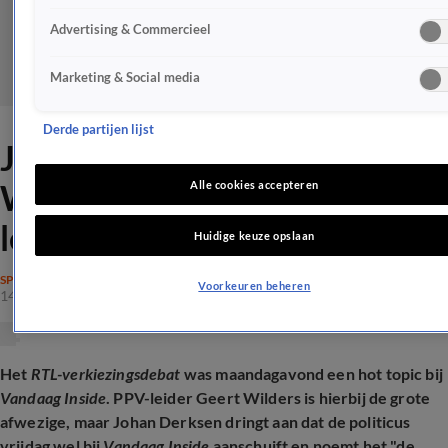
Advertising & Commercieel
Marketing & Social media
Derde partijen lijst
Johan Derksen biedt Geert
Wilders 'de kans van zijn
Alle cookies accepteren
leven'
Huidige keuze opslaan
SPRAAKMAKEND
Voorkeuren beheren
14 okt 2025, 15:20
Het
RTL-verkiezingsdebat
was maandagavond een hot topic bij
Vandaag Inside
. PPV-leider Geert Wilders is hierbij de grote
afwezige, maar Johan Derksen dringt aan dat de politicus
vrijdag wel bij
Vandaag Inside
aanschuift en noemt het "de