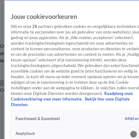
Jouw cookievoorkeuren
Wij en onze
28
partners gebruiken cookies en vergelijkbare technieken 
informatie te verzamelen over jou als gebruiker van onze website(s), jou
gedrag en jouw apparaten. Als je „Alle cookies accepteren” selecteert,
worden trackingtechnologieën ingeschakeld om onze advertenties en
Overzicht
Afleveringen
Tip
Entertainment
BN'ers
TV
Crime
Algemeen
content te kunnen personaliseren, onze producten en diensten te verbet
de redactie
Nieuwsbrief
en om de prestaties van advertenties en content te meten. Als je „Huidi
keuze opslaan” selecteert of je toestemming intrekt, worden deze
Volg Shownieuws
trackingtechnologieën uitgeschakeld. We gebruiken dan enkel functionel
essentiële cookies om de website goed te laten functioneren en veilig te
houden. Je kunt dit menu op ieder moment opnieuw openen om je keuzes
wijzigen of om je toestemming in te trekken door op de link Cookie-
Zoeken
instellingen onder aan de webpagina te klikken. Je selecties zullen overal
Overzicht
Entertainment
Spraakmakend
Reality
Crime
Video's
Afl
binnen onze Digitale Diensten worden doorgevoerd.
Raadpleeg onze
Cookieverklaring voor meer informatie.
Bekijk hier onze Digitale
Diensten.
Altijd ac
Functioneel & Essentieel
Analytisch