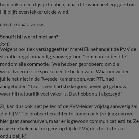
hem ook op een lijstje hebben, maar dit kwam heel erg goed uit.
Hij blijft even lekker uit de wind."
René van der Gijp vraagt Wilfred Genee: 'Kan 
je mij één plezier doen bij het SBS6-debat?'
Lees hieronder verder.
Schuift hij wel of niet aan?
2:48
Volgens politiek verslaggeefster Merel Ek behandelt de PVV de
situatie nogal onhandig, vanwege hun "communicatiestilte"
rondom alle commotie. "We hebben geprobeerd om die
woordvoerders te spreken en te bellen van: 'Waarom wilden
jullie het niet in de Tweede Kamer doen, wat RTL had
aangeboden?' Dat is een hartstikke goed beveiligd gebouw,
waar hij natuurlijk veel vaker is. Dat hebben zij afgezegd."
Zij kan dus ook niet peilen of de PVV-leider vrijdag aanwezig zal
zijn bij
VI
. "Je probeert erachter te komen of hij vrijdag dan wel
hier gaat aanschuiven, maar er is gewoon communicatiestilte. Ze
reageren helemaal nergens op bij de PVV, dus het is totaal
onduidelijk."