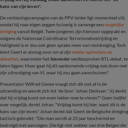
kans van zijn leven".
De verkiezingscampagne van de PPV-leider ligt momenteel stil,
omdat hij naar eigen zeggen huiverig is vanwege een
mogelijke
dreiging
vanuit België. Twee jongeren zijn hiervoor opgepakt en
volgens de Nationaal Coördinator Terrorismebestrijding en
Veiligheid is er dus ook geen sprake meer van restdreiging. Toch
kiest Geert er alsnog voor om al zijn
media-optredens en
debatten
, waaronder het
hieronder
veelbesproken RTL-debat, te
laten liggen. Maar gaat hij dit aankomende vrijdag ook doen met
zijn uitnodiging van
VI,
waar hij zou gaan aanschuiven?
Presentator Wilfred Genee vraagt zich dit ook af in de
uitzending en wendt zich tot 'de Snor' Johan Derksen: "Jij denkt
dat hij vrijdag komt om even lekker mee te vieren?" Geen twijfel
over mogelijk, denkt Johan. "Vrijdag komt hij hier, want dit is de
kans van zijn leven." Johan denkt dat Geert de Belgische dreiging
tactisch gebruikt: "Die man wordt al 25 jaar beschermd en
bedreigd met aanslagen. Die ligt niet wakker van drie Belgen die