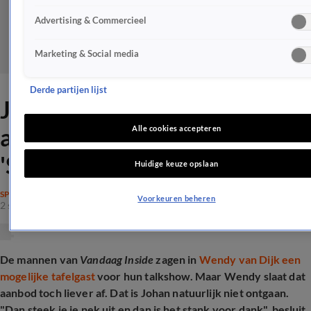
Advertising & Commercieel
Marketing & Social media
Derde partijen lijst
Johan Derksen gepikeerd na
afwijzing Wendy van Dijk:
Alle cookies accepteren
'Stank voor dank'
Huidige keuze opslaan
SPRAAKMAKEND
Voorkeuren beheren
2 sep 2025, 22:06
De mannen van
Vandaag Inside
zagen in
Wendy van Dijk een
mogelijke tafelgast
voor hun talkshow. Maar Wendy slaat dat
aanbod toch liever af. Dat is Johan natuurlijk niet ontgaan.
"Dan steek je je nek uit en dan is het stank voor dank", besluit