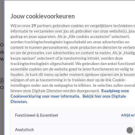
Jouw cookievoorkeuren
Wij en onze
29
partners gebruiken cookies en vergelijkbare technieken 
informatie te verzamelen over jou als gebruiker van onze website(s), jou
gedrag en jouw apparaten. Als je „Alle cookies accepteren” selecteert,
worden trackingtechnologieën ingeschakeld om onze advertenties en
Overzicht
Afleveringen
Tip
Entertainment
BN'ers
TV
Crime
Algemeen
content te kunnen personaliseren, onze producten en diensten te verbet
de redactie
Nieuwsbrief
en om de prestaties van advertenties en content te meten. Als je „Huidi
keuze opslaan” selecteert of je toestemming intrekt, worden deze
Volg Shownieuws
trackingtechnologieën uitgeschakeld. We gebruiken dan enkel functionel
essentiële cookies om de website goed te laten functioneren en veilig te
houden. Je kunt dit menu op ieder moment opnieuw openen om je keuzes
wijzigen of om je toestemming in te trekken door op de link Cookie-
Zoeken
instellingen onder aan de webpagina te klikken. Je selecties zullen overal
Overzicht
Entertainment
Spraakmakend
Reality
Crime
Video's
Afl
binnen onze Digitale Diensten worden doorgevoerd.
Raadpleeg onze
Cookieverklaring voor meer informatie.
Bekijk hier onze Digitale
Diensten.
Altijd ac
Functioneel & Essentieel
Analytisch