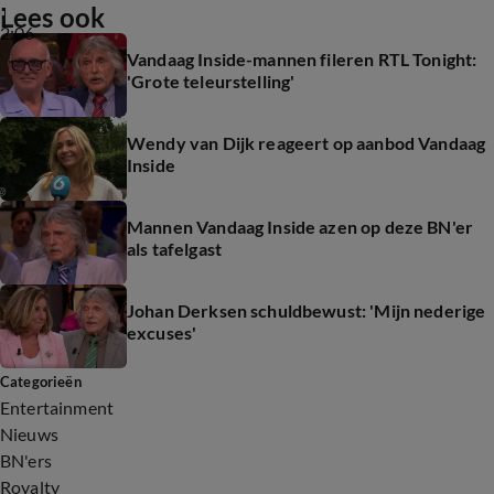
Lees ook
2:06
Vandaag Inside-mannen fileren RTL Tonight:
'Grote teleurstelling'
Wendy van Dijk reageert op aanbod Vandaag
Inside
Mannen Vandaag Inside azen op deze BN'er
als tafelgast
Johan Derksen schuldbewust: 'Mijn nederige
excuses'
Categorieën
Entertainment
Nieuws
BN'ers
Royalty