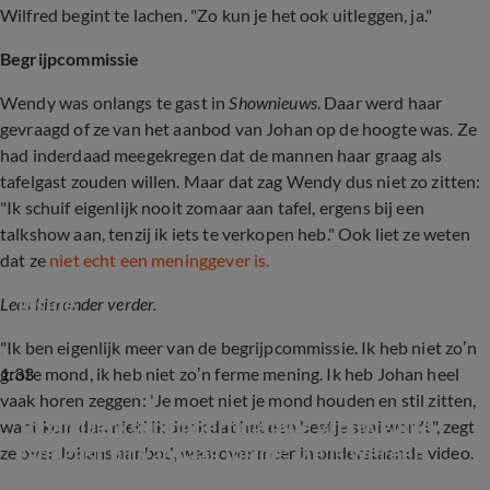
Wilfred begint te lachen. "Zo kun je het ook uitleggen, ja."
Begrijpcommissie
Wendy was onlangs te gast in
Shownieuws
. Daar werd haar
gevraagd of ze van het aanbod van Johan op de hoogte was. Ze
had inderdaad meegekregen dat de mannen haar graag als
tafelgast zouden willen. Maar dat zag Wendy dus niet zo zitten:
"
Ik schuif eigenlijk nooit zomaar aan tafel, ergens bij een
talkshow aan, tenzij ik iets te verkopen heb." Ook liet ze weten
dat ze
niet echt een meninggever is.
Wendy van Dijk over mogelijke rol bij Vandaag 
Inside
Lees hieronder verder.
"Ik ben eigenlijk meer van de begrijpcommissie. Ik heb niet zo’n
1:33
grote mond, ik heb niet zo’n ferme mening. Ik heb Johan heel
vaak horen zeggen: 'Je moet niet je mond houden en stil zitten,
Johan Derksen oppert nieuwe vrouwelijke 
want kom dan niet.' Ik denk dat het een beetje saai wordt", zegt
tafelgast bij Vandaag Inside: 'Ze is wel een 
ze over Johans aanbod, waarover meer in onderstaande video.
personality'