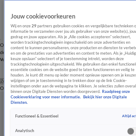
Jouw cookievoorkeuren
Wij en onze
29
partners gebruiken cookies en vergelijkbare technieken 
informatie te verzamelen over jou als gebruiker van onze website(s), jou
gedrag en jouw apparaten. Als je „Alle cookies accepteren” selecteert,
worden trackingtechnologieën ingeschakeld om onze advertenties en
Overzicht
Afleveringen
Tip
Entertainment
BN'ers
TV
Crime
Algemeen
content te kunnen personaliseren, onze producten en diensten te verbet
de redactie
Nieuwsbrief
en om de prestaties van advertenties en content te meten. Als je „Huidi
keuze opslaan” selecteert of je toestemming intrekt, worden deze
Volg Shownieuws
trackingtechnologieën uitgeschakeld. We gebruiken dan enkel functionel
essentiële cookies om de website goed te laten functioneren en veilig te
houden. Je kunt dit menu op ieder moment opnieuw openen om je keuzes
wijzigen of om je toestemming in te trekken door op de link Cookie-
Zoeken
instellingen onder aan de webpagina te klikken. Je selecties zullen overal
Overzicht
Entertainment
Spraakmakend
Reality
Crime
Video's
Afl
binnen onze Digitale Diensten worden doorgevoerd.
Raadpleeg onze
Cookieverklaring voor meer informatie.
Bekijk hier onze Digitale
Diensten.
Altijd ac
Functioneel & Essentieel
Analytisch