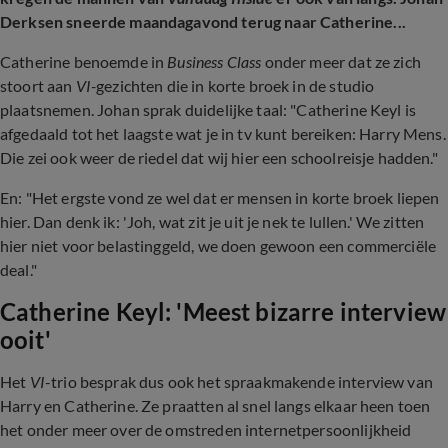
Derksen sneerde maandagavond terug naar Catherine...
Catherine benoemde in
Business Class
onder meer dat ze zich
stoort aan
VI-
gezichten die in korte broek in de studio
plaatsnemen. Johan sprak duidelijke taal: "Catherine Keyl is
afgedaald tot het laagste wat je in tv kunt bereiken: Harry Mens.
Die zei ook weer de riedel dat wij hier een schoolreisje hadden."
En: "Het ergste vond ze wel dat er mensen in korte broek liepen
hier. Dan denk ik: 'Joh, wat zit je uit je nek te lullen.' We zitten
hier niet voor belastinggeld, we doen gewoon een commerciële
deal."
Catherine Keyl: 'Meest bizarre interview
ooit'
Het
VI
-trio besprak dus ook het spraakmakende interview van
Harry en Catherine. Ze praatten al snel langs elkaar heen toen
het onder meer over de omstreden internetpersoonlijkheid