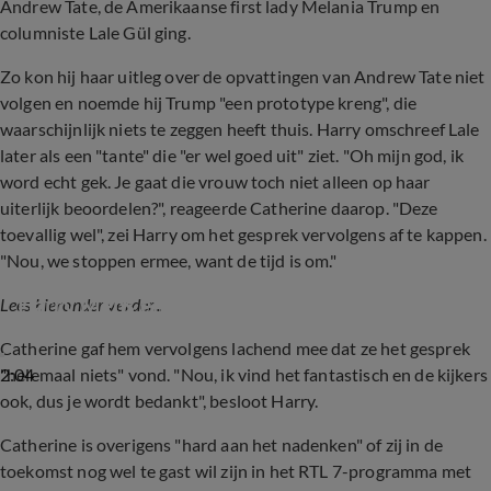
Andrew Tate, de Amerikaanse first lady Melania Trump en
columniste Lale Gül ging.
Zo kon hij haar uitleg over de opvattingen van Andrew Tate niet
volgen en noemde hij Trump "een prototype kreng", die
waarschijnlijk niets te zeggen heeft thuis. Harry omschreef Lale
later als een "tante" die "er wel goed uit" ziet. "Oh mijn god, ik
word echt gek. Je gaat die vrouw toch niet alleen op haar
uiterlijk beoordelen?", reageerde Catherine daarop. "Deze
toevallig wel", zei Harry om het gesprek vervolgens af te kappen.
"Nou, we stoppen ermee, want de tijd is om."
De Oranjezondag-tafel ziet gesprek tussen 
Harry Mens en Catherine Keyl ontsporen: 
Lees hieronder verder...
‘Culttelevisie!’
Catherine gaf hem vervolgens lachend mee dat ze het gesprek
2:04
"helemaal niets" vond. "Nou, ik vind het fantastisch en de kijkers
ook, dus je wordt bedankt", besloot Harry.
Catherine is overigens "hard aan het nadenken" of zij in de
toekomst nog wel te gast wil zijn in het RTL 7-programma met