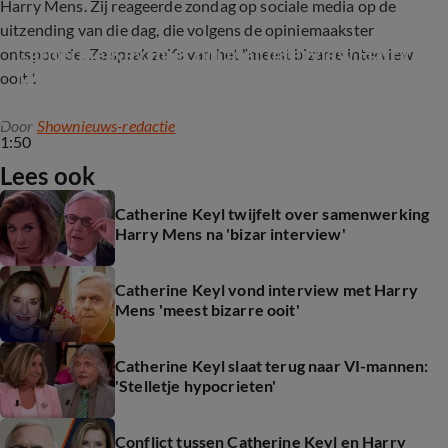
Harry Mens. Zij reageerde zondag op sociale media op de
uitzending van die dag, die volgens de opiniemaakster
Catherine Keyl niet blij met interview Harry 
ontspoorde. Ze sprak zelfs van het "meest bizarre interview
Mens: 'Gaat soms te ver'
ooit".
Door
Shownieuws-redactie
1:50
Lees ook
Catherine Keyl twijfelt over samenwerking
Harry Mens na 'bizar interview'
Catherine Keyl vond interview met Harry
Mens 'meest bizarre ooit'
Catherine Keyl slaat terug naar VI-mannen:
'Stelletje hypocrieten'
Conflict tussen Catherine Keyl en Harry