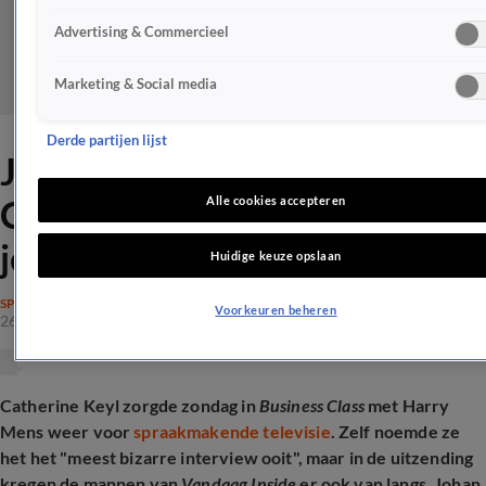
Advertising & Commercieel
Marketing & Social media
Derde partijen lijst
Johan Derksen sneert naar
Catherine Keyl: 'Wat zit je uit
Alle cookies accepteren
je nek te lullen'
Huidige keuze opslaan
SPRAAKMAKEND
Voorkeuren beheren
26 mei 2026, 13:34
Catherine Keyl zorgde zondag in
Business Class
met Harry
Mens weer voor
spraakmakende televisie
. Zelf noemde ze
het het "meest bizarre interview ooit", maar in de uitzending
kregen de mannen van
Vandaag Inside
er ook van langs. Johan