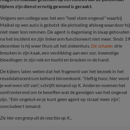
tijdens zijn dienst ernstig gewond is geraakt.
Volgens een collega was het een "heel stom ongeval" waarbij
Maikel op een auto is gebotst die plotseling afsloeg waardoor hij
niet meer kon remmen. De agent is dagenlang in slaap gehouden
na het incident en zijn linkerarm functioneert niet meer. Sinds 19
december is hij weer thuis uit het ziekenhuis.
De schade
: drie
breuken in zijn kaak, een verdikking aan een oor, inwendige
bloedingen in zijn nek en hoofd en breuken in de hand.
De kijkers laten weten dat het fragment van het bezoek in het
revalidatiecentrum keihard binnenkomt. "Heftig hoor, hier word
je wel even stil van", schrijft iemand op X. Anderen noemen het
confronterend om te beseffen wat de gevolgen van het ongeval
zijn. "Eén ongeluk en je kunt geen agent op straat meer zijn",
concludeert iemand.
Zie hier een greep uit de reacties op X...