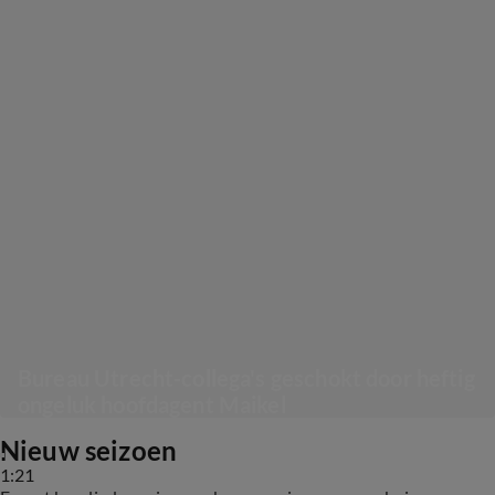
Bureau Utrecht-collega's geschokt door heftig 
ongeluk hoofdagent Maikel
Nieuw seizoen
1:21