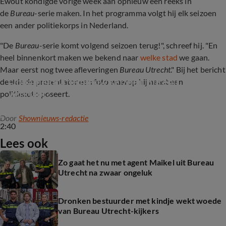
Ewout kondigde vorige week aan opnieuw een reeks in
de
Bureau
-serie maken. In het programma volgt hij elk seizoen
een ander politiekorps in Nederland.
"De
Bureau
-serie komt volgend seizoen terug!", schreef hij. "En
heel binnenkort maken we bekend naar
welke stad
we gaan.
Maar eerst nog twee afleveringen
Bureau Utrecht
." Bij het bericht
Opnamelocatie nieuw seizoen Bureau… 
deelde de presentator een foto waarop hij naast een
verklapt?
politieauto poseert.
Door
Shownieuws-redactie
2:40
Lees ook
Zo gaat het nu met agent Maikel uit Bureau
Utrecht na zwaar ongeluk
Dronken bestuurder met kindje wekt woede
van Bureau Utrecht-kijkers