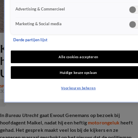
Advertising & Commercieel
Marketing & Social media
Derde partijen lijst
Kijkers diep geraakt door
heftig letsel van Bureau
Alle cookies accepteren
Utrecht-agent Maikel
Huidige keuze opslaan
SPRAAKMAKEND
Voorkeuren beheren
30 dec 2025, 22:33
In
Bureau Utrecht
gaat Ewout Genemans op bezoek bij
hoofdagent Maikel, nadat hij een heftig
motorongeluk
heeft
gehad. Het gesprek maakt veel los bij de kijkers en ze
reageren massaal geschokt op het nieuws dat de politieman