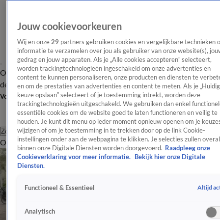
Jouw cookievoorkeuren
Wij en onze
29
partners gebruiken cookies en vergelijkbare technieken 
informatie te verzamelen over jou als gebruiker van onze website(s), jou
gedrag en jouw apparaten. Als je „Alle cookies accepteren” selecteert,
worden trackingtechnologieën ingeschakeld om onze advertenties en
Overzicht
Afleveringen
Tip
Entertainment
BN'ers
TV
Crime
Algemeen
content te kunnen personaliseren, onze producten en diensten te verbet
de redactie
Nieuwsbrief
en om de prestaties van advertenties en content te meten. Als je „Huidi
keuze opslaan” selecteert of je toestemming intrekt, worden deze
Volg Shownieuws
trackingtechnologieën uitgeschakeld. We gebruiken dan enkel functionel
essentiële cookies om de website goed te laten functioneren en veilig te
houden. Je kunt dit menu op ieder moment opnieuw openen om je keuzes
wijzigen of om je toestemming in te trekken door op de link Cookie-
Zoeken
instellingen onder aan de webpagina te klikken. Je selecties zullen overal
Overzicht
Entertainment
Spraakmakend
Reality
Crime
Video's
Afl
binnen onze Digitale Diensten worden doorgevoerd.
Raadpleeg onze
Cookieverklaring voor meer informatie.
Bekijk hier onze Digitale
Diensten.
Altijd ac
Functioneel & Essentieel
Analytisch