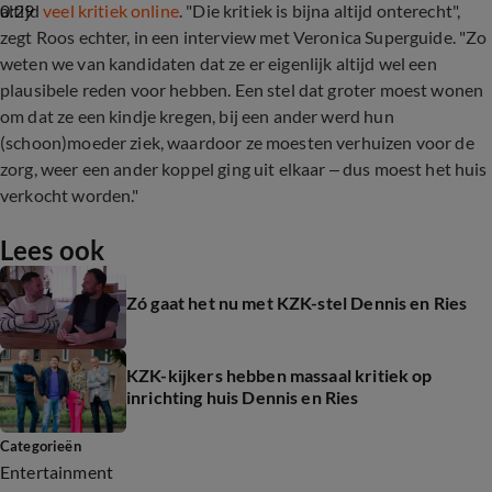
0:29
altijd
veel kritiek online
. "Die kritiek is bijna altijd onterecht",
zegt Roos echter, in een interview met Veronica Superguide. "Zo
weten we van kandidaten dat ze er eigenlijk altijd wel een
plausibele reden voor hebben. Een stel dat groter moest wonen
om dat ze een kindje kregen, bij een ander werd hun
(schoon)moeder ziek, waardoor ze moesten verhuizen voor de
zorg, weer een ander koppel ging uit elkaar – dus moest het huis
verkocht worden."
Lees ook
Zó gaat het nu met KZK-stel Dennis en Ries
KZK-kijkers hebben massaal kritiek op
inrichting huis Dennis en Ries
Categorieën
Entertainment