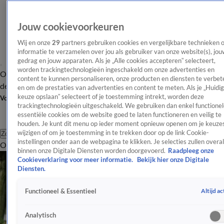
Jouw cookievoorkeuren
Wij en onze
29
partners gebruiken cookies en vergelijkbare technieken 
informatie te verzamelen over jou als gebruiker van onze website(s), jou
gedrag en jouw apparaten. Als je „Alle cookies accepteren” selecteert,
worden trackingtechnologieën ingeschakeld om onze advertenties en
Overzicht
Afleveringen
Tip
Entertainment
BN'ers
TV
Crime
Algemeen
content te kunnen personaliseren, onze producten en diensten te verbet
de redactie
Nieuwsbrief
en om de prestaties van advertenties en content te meten. Als je „Huidi
keuze opslaan” selecteert of je toestemming intrekt, worden deze
Volg Shownieuws
trackingtechnologieën uitgeschakeld. We gebruiken dan enkel functionel
essentiële cookies om de website goed te laten functioneren en veilig te
houden. Je kunt dit menu op ieder moment opnieuw openen om je keuzes
wijzigen of om je toestemming in te trekken door op de link Cookie-
Zoeken
instellingen onder aan de webpagina te klikken. Je selecties zullen overal
Overzicht
Entertainment
Spraakmakend
Reality
Crime
Video's
Afl
binnen onze Digitale Diensten worden doorgevoerd.
Raadpleeg onze
Cookieverklaring voor meer informatie.
Bekijk hier onze Digitale
Diensten.
Altijd ac
Functioneel & Essentieel
Analytisch