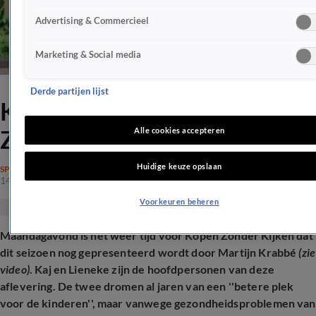
Advertising & Commercieel
Marketing & Social media
Derde partijen lijst
Kijkers in tranen door Kopen
Zonder Kijken-aflevering
Alle cookies accepteren
Huidige keuze opslaan
SPRAAKMAKEND
14 apr 2025, 21:42
Voorkeuren beheren
Maandagavond is het weer tijd voor Kopen Zonder Kijken dat
dit seizoen nog gepresenteerd wordt door Martijn
Krabbé
(zie
video)
. Kaj en Lieneke zijn de hoofdpersonen van deze
aflevering. De twee dromen al jaren van een ''betere plek
voor de kinderen'', maar vanwege gezondheidsproblemen van