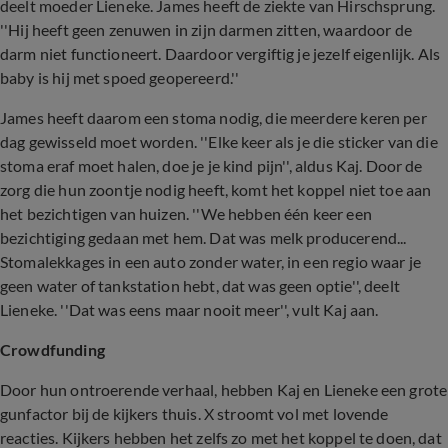
deelt moeder Lieneke. James heeft de ziekte van Hirschsprung.
''Hij heeft geen zenuwen in zijn darmen zitten, waardoor de
darm niet functioneert. Daardoor vergiftig je jezelf eigenlijk. Als
baby is hij met spoed geopereerd.''
James heeft daarom een stoma nodig, die meerdere keren per
dag gewisseld moet worden. ''Elke keer als je die sticker van die
stoma eraf moet halen, doe je je kind pijn'', aldus Kaj. Door de
zorg die hun zoontje nodig heeft, komt het koppel niet toe aan
het bezichtigen van huizen. ''We hebben één keer een
bezichtiging gedaan met hem. Dat was melk producerend...
Stomalekkages in een auto zonder water, in een regio waar je
geen water of tankstation hebt, dat was geen optie'', deelt
Lieneke. ''Dat was eens maar nooit meer'', vult Kaj aan.
Crowdfunding
Door hun ontroerende verhaal, hebben Kaj en Lieneke een grote
gunfactor bij de kijkers thuis. X stroomt vol met lovende
reacties. Kijkers hebben het zelfs zo met het koppel te doen, dat