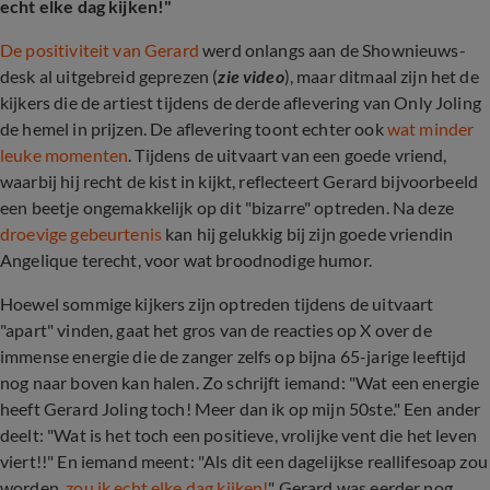
echt elke dag kijken!"
De positiviteit van Gerard
werd onlangs aan de Shownieuws-
desk al uitgebreid geprezen (
zie video
), maar ditmaal zijn het de
kijkers die de artiest tijdens de derde aflevering van Only Joling
de hemel in prijzen. De aflevering toont echter ook
wat minder
leuke momenten
. Tijdens de uitvaart van een goede vriend,
waarbij hij recht de kist in kijkt, reflecteert Gerard bijvoorbeeld
een beetje ongemakkelijk op dit "bizarre" optreden. Na deze
droevige gebeurtenis
kan hij gelukkig bij zijn goede vriendin
Angelique terecht, voor wat broodnodige humor.
Hoewel sommige kijkers zijn optreden tijdens de uitvaart
"apart" vinden, gaat het gros van de reacties op X over de
immense energie die de zanger zelfs op bijna 65-jarige leeftijd
nog naar boven kan halen. Zo schrijft iemand: "Wat een energie
heeft Gerard Joling toch! Meer dan ik op mijn 50ste." Een ander
deelt: "Wat is het toch een positieve, vrolijke vent die het leven
viert!!" En iemand meent: "Als dit een dagelijkse reallifesoap zou
worden,
zou ik echt elke dag kijken!
" Gerard was eerder nog