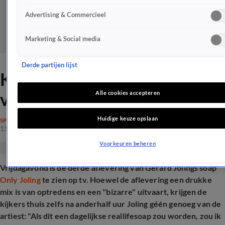
Advertising & Commercieel
Marketing & Social media
Derde partijen lijst
Kijkers krijgen geen genoeg
van Only Joling
Alle cookies accepteren
Huidige keuze opslaan
SPRAAKMAKEND
11 apr 2025, 21:25
Voorkeuren beheren
Vrijdagavond is de derde aflevering van Gerard Jolings soap
Only Joling
te zien op tv. Hoewel de aflevering een drukke
mix is van optredens en een "bizarre" uitvaart, krijgen de
kijkers thuis zelfs na anderhalf uur Joling géén genoeg van de
artiest: "Als dit een dagelijkse reallifesoap zou worden, zou ik