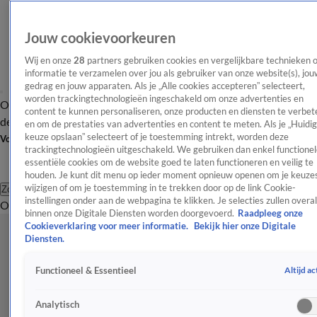
Jouw cookievoorkeuren
Wij en onze
28
partners gebruiken cookies en vergelijkbare technieken 
informatie te verzamelen over jou als gebruiker van onze website(s), jou
gedrag en jouw apparaten. Als je „Alle cookies accepteren” selecteert,
worden trackingtechnologieën ingeschakeld om onze advertenties en
Overzicht
Afleveringen
Tip
Entertainment
BN'ers
TV
Crime
Algemeen
content te kunnen personaliseren, onze producten en diensten te verbet
de redactie
Nieuwsbrief
en om de prestaties van advertenties en content te meten. Als je „Huidi
keuze opslaan” selecteert of je toestemming intrekt, worden deze
Volg Shownieuws
trackingtechnologieën uitgeschakeld. We gebruiken dan enkel functionel
essentiële cookies om de website goed te laten functioneren en veilig te
houden. Je kunt dit menu op ieder moment opnieuw openen om je keuzes
wijzigen of om je toestemming in te trekken door op de link Cookie-
Zoeken
instellingen onder aan de webpagina te klikken. Je selecties zullen overal
Overzicht
Entertainment
Spraakmakend
Reality
Crime
Video's
Afl
binnen onze Digitale Diensten worden doorgevoerd.
Raadpleeg onze
Cookieverklaring voor meer informatie.
Bekijk hier onze Digitale
Diensten.
Altijd ac
Functioneel & Essentieel
Analytisch