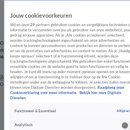
Jouw cookievoorkeuren
Wij en onze
29
partners gebruiken cookies en vergelijkbare technieken 
informatie te verzamelen over jou als gebruiker van onze website(s), jou
gedrag en jouw apparaten. Als je „Alle cookies accepteren” selecteert,
worden trackingtechnologieën ingeschakeld om onze advertenties en
Overzicht
Afleveringen
Tip
Entertainment
BN'ers
TV
Crime
Algemeen
content te kunnen personaliseren, onze producten en diensten te verbet
de redactie
Nieuwsbrief
en om de prestaties van advertenties en content te meten. Als je „Huidi
keuze opslaan” selecteert of je toestemming intrekt, worden deze
Volg Shownieuws
trackingtechnologieën uitgeschakeld. We gebruiken dan enkel functionel
essentiële cookies om de website goed te laten functioneren en veilig te
houden. Je kunt dit menu op ieder moment opnieuw openen om je keuzes
wijzigen of om je toestemming in te trekken door op de link Cookie-
Zoeken
instellingen onder aan de webpagina te klikken. Je selecties zullen overal
Overzicht
Entertainment
Spraakmakend
Reality
Crime
Video's
Afl
binnen onze Digitale Diensten worden doorgevoerd.
Raadpleeg onze
Cookieverklaring voor meer informatie.
Bekijk hier onze Digitale
Diensten.
Altijd ac
Functioneel & Essentieel
Analytisch