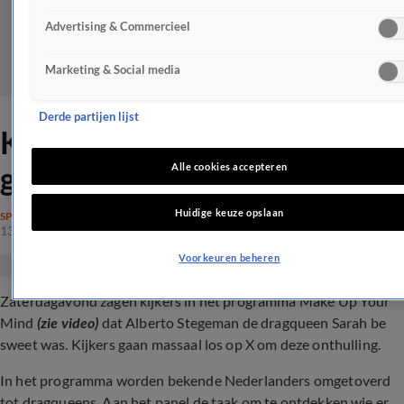
Advertising & Commercieel
Marketing & Social media
Derde partijen lijst
Kijkers Make Up Your Mind
gaan los om deze onthulling
Alle cookies accepteren
Huidige keuze opslaan
SPRAAKMAKEND
13 apr 2024, 21:10
Voorkeuren beheren
Zaterdagavond zagen kijkers in het programma Make Up Your
Mind
(zie video)
dat Alberto Stegeman de dragqueen Sarah be
sweet was. Kijkers gaan massaal los op X om deze onthulling.
In het programma worden bekende Nederlanders omgetoverd
tot dragqueens. Aan het panel de taak om te ontdekken wie er