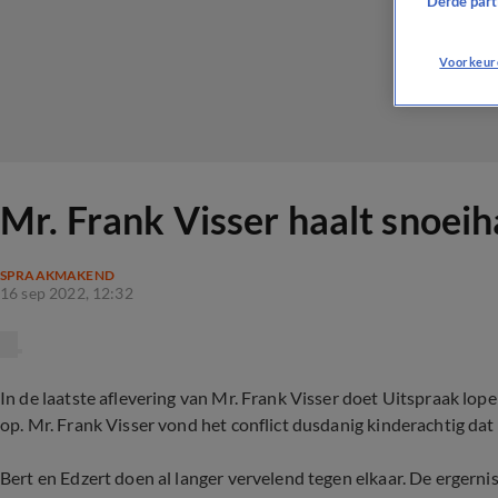
Derde parti
Voorkeur
Mr. Frank Visser haalt snoeiha
SPRAAKMAKEND
16 sep 2022, 12:32
In de laatste aflevering van Mr. Frank Visser doet Uitspraak l
op. Mr. Frank Visser vond het conflict dusdanig kinderachtig dat h
Bert en Edzert doen al langer vervelend tegen elkaar. De ergerni