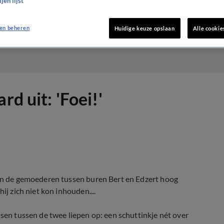
jen lijst
en beheren
Huidige keuze opslaan
Alle cookie
rd uit: 'Foei!'
open de gemoederen tussen buren Bert en Edzert hoog
ij zich niet kon inhouden....
ssen tussen de twee liepen op: een schuttinkje nét over