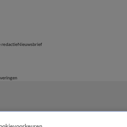
e redactie
Nieuwsbrief
everingen
ookievoorkeuren