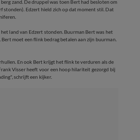
n berg zand. De druppel was toen Bert had besloten om
rf stonden). Edzert hield zich op dat moment stil. Dat
niferen.
op het land van Edzert stonden. Buurman Bert was het
k. Bert moet een flink bedrag betalen aan zijn buurman.
rhullen. En ook Bert krijgt het flink te verduren als de
Frank Visser heeft voor een hoop hilariteit gezorgd bij
ng", schrijft een kijker.