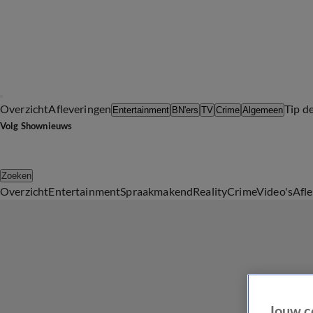
Overzicht
Afleveringen
Tip d
Entertainment
BN'ers
TV
Crime
Algemeen
Volg Shownieuws
Zoeken
Overzicht
Entertainment
Spraakmakend
Reality
Crime
Video's
Afl
Jouw c