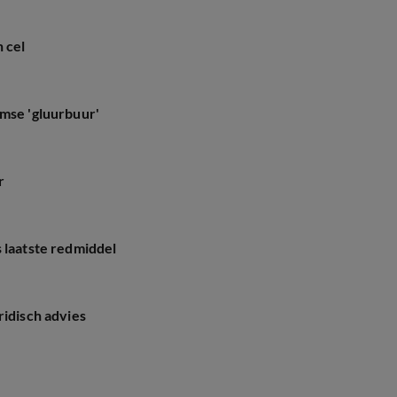
 cel
amse 'gluurbuur'
r
 laatste redmiddel
ridisch advies