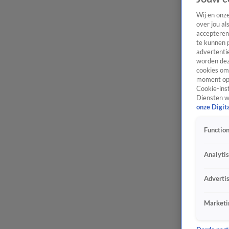
Wij en onz
over jou al
accepteren
te kunnen 
advertentie
worden dez
cookies om 
moment opn
Cookie-inst
Diensten w
onze Digit
Function
Analyti
Adverti
Marketi