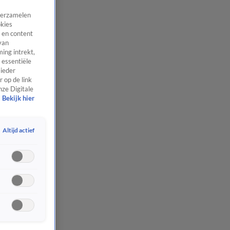
 verzamelen
okies
 en content
van
ing intrekt,
 essentiële
 ieder
 op de link
nze Digitale
Bekijk hier
Altijd actief