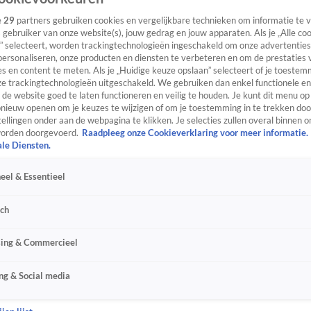
e
29
partners gebruiken cookies en vergelijkbare technieken om informatie te
s gebruiker van onze website(s), jouw gedrag en jouw apparaten. Als je „Alle co
” selecteert, worden trackingtechnologieën ingeschakeld om onze advertenties
personaliseren, onze producten en diensten te verbeteren en om de prestaties 
s en content te meten. Als je „Huidige keuze opslaan” selecteert of je toestemm
e trackingtechnologieën uitgeschakeld. We gebruiken dan enkel functionele en
de website goed te laten functioneren en veilig te houden. Je kunt dit menu op
ieuw openen om je keuzes te wijzigen of om je toestemming in te trekken door
ellingen onder aan de webpagina te klikken. Je selecties zullen overal binnen o
orden doorgevoerd.
Raadpleeg onze Cookieverklaring voor meer informatie.
ale Diensten.
eel & Essentieel
sch
sing & Commercieel
ng & Social media