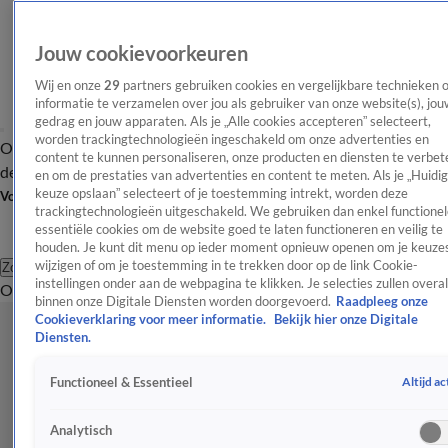
Jouw cookievoorkeuren
Wij en onze
29
partners gebruiken cookies en vergelijkbare technieken 
informatie te verzamelen over jou als gebruiker van onze website(s), jou
gedrag en jouw apparaten. Als je „Alle cookies accepteren” selecteert,
worden trackingtechnologieën ingeschakeld om onze advertenties en
Overzicht
Afleveringen
Tip
Entertainment
BN'ers
TV
Crime
Algemeen
content te kunnen personaliseren, onze producten en diensten te verbet
de redactie
Nieuwsbrief
en om de prestaties van advertenties en content te meten. Als je „Huidi
keuze opslaan” selecteert of je toestemming intrekt, worden deze
Volg Shownieuws
trackingtechnologieën uitgeschakeld. We gebruiken dan enkel functionel
essentiële cookies om de website goed te laten functioneren en veilig te
houden. Je kunt dit menu op ieder moment opnieuw openen om je keuzes
wijzigen of om je toestemming in te trekken door op de link Cookie-
Zoeken
instellingen onder aan de webpagina te klikken. Je selecties zullen overal
Overzicht
Entertainment
Spraakmakend
Reality
Crime
Video's
Afl
binnen onze Digitale Diensten worden doorgevoerd.
Raadpleeg onze
Cookieverklaring voor meer informatie.
Bekijk hier onze Digitale
Diensten.
Altijd ac
Functioneel & Essentieel
Analytisch