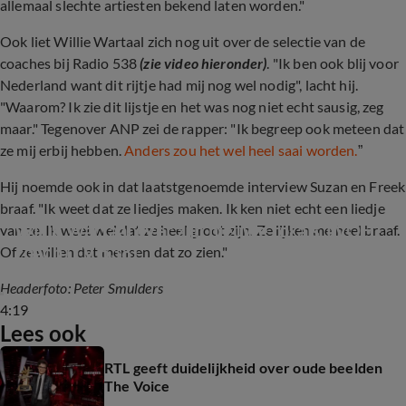
allemaal slechte artiesten bekend laten worden."
Ook liet Willie Wartaal zich nog uit over de selectie van de
coaches bij Radio 538
(zie video hieronder)
. "Ik ben ook blij voor
Nederland want dit rijtje had mij nog wel nodig", lacht hij.
"Waarom? Ik zie dit lijstje en het was nog niet echt sausig, zeg
maar." Tegenover ANP zei de rapper: "Ik begreep ook meteen dat
ze mij erbij hebben.
Anders zou het wel heel saai worden.
”
Hij noemde ook in dat laatstgenoemde interview Suzan en Freek
braaf. "Ik weet dat ze liedjes maken. Ik ken niet echt een liedje
Willie Wartaal over zijn nieuwe rol als TVOH-
van ze. Ik weet wel dat ze heel groot zijn. Ze lijken me heel braaf.
coach (TV 538)
Of ze willen dat mensen dat zo zien."
Headerfoto: Peter Smulders
4:19
Lees ook
RTL geeft duidelijkheid over oude beelden
The Voice