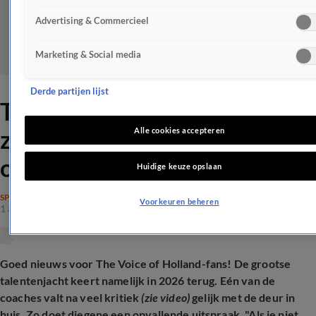
Advertising & Commercieel
Marketing & Social media
Derde partijen lijst
TVOH-coach: 'Als je niet kan
zingen, moet je gewoon echt
Alle cookies accepteren
opdonderen'
Huidige keuze opslaan
SPRAAKMAKEND
Voorkeuren beheren
1 apr 2025, 17:32
Goed nieuws voor The Voice of Holland-fans! De grootse
talentenjacht keert namelijk in 2026 terug. Eén van de
coaches valt na veel kritiek
(zie video)
gelijk met de deur in
huis. Zo doet diegene een opvallende uitspraak. "Als je niet