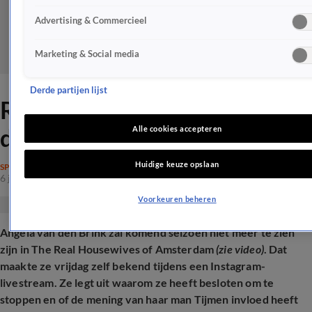
Advertising & Commercieel
Marketing & Social media
Derde partijen lijst
Real Housewife-ster neemt
drastisch besluit
Alle cookies accepteren
Huidige keuze opslaan
SPRAAKMAKEND
6 juni 2025, 14:16
Voorkeuren beheren
Angela van den Brink zal komend seizoen niet meer te zien
zijn in The Real Housewives of Amsterdam
(zie video)
. Dat
maakte ze vrijdag zelf bekend tijdens een Instagram-
livestream. Ze legt uit waarom ze heeft besloten om te
stoppen en of de mening van haar man Tijmen invloed heeft