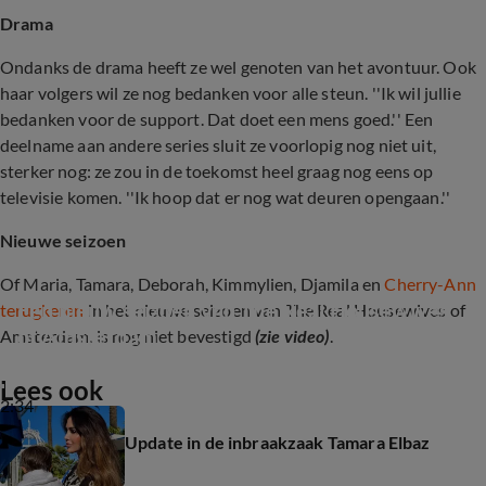
Drama
Ondanks de drama heeft ze wel genoten van het avontuur. Ook
haar volgers wil ze nog bedanken voor alle steun. ''Ik wil jullie
bedanken voor de support. Dat doet een mens goed.'' Een
deelname aan andere series sluit ze voorlopig nog niet uit,
sterker nog: ze zou in de toekomst heel graag nog eens op
televisie komen. ''Ik hoop dat er nog wat deuren opengaan.''
Nieuwe seizoen
Of Maria, Tamara, Deborah, Kimmylien, Djamila en
Cherry-Ann
Een nieuw seizoen van The Real Housewives 
terugkeren
in het nieuwe seizoen van The Real Housewives of
of Amsterdam
Amsterdam, is nog niet bevestigd
(zie video)
.
Lees ook
2:34
Update in de inbraakzaak Tamara Elbaz