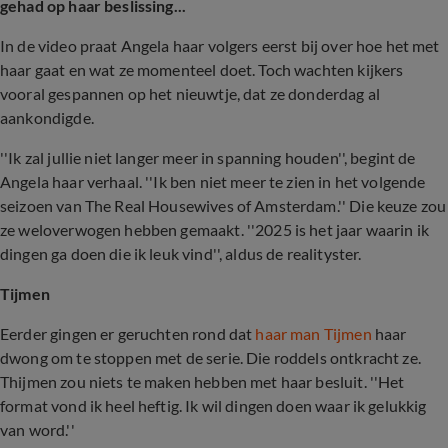
gehad op haar beslissing...
In de video praat Angela haar volgers eerst bij over hoe het met
haar gaat en wat ze momenteel doet. Toch wachten kijkers
vooral gespannen op het nieuwtje, dat ze donderdag al
aankondigde.
''Ik zal jullie niet langer meer in spanning houden'', begint de
Angela haar verhaal. ''Ik ben niet meer te zien in het volgende
seizoen van The Real Housewives of Amsterdam.'' Die keuze zou
ze weloverwogen hebben gemaakt. ''2025 is het jaar waarin ik
dingen ga doen die ik leuk vind'', aldus de realityster.
Tijmen
Eerder gingen er geruchten rond dat
haar man Tijmen
haar
dwong om te stoppen met de serie. Die roddels ontkracht ze.
Thijmen zou niets te maken hebben met haar besluit. ''Het
format vond ik heel heftig. Ik wil dingen doen waar ik gelukkig
van word.''