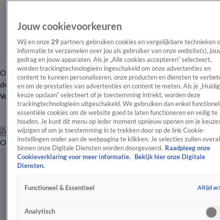
Jouw cookievoorkeuren
Wij en onze
29
partners gebruiken cookies en vergelijkbare technieken 
informatie te verzamelen over jou als gebruiker van onze website(s), jou
gedrag en jouw apparaten. Als je „Alle cookies accepteren” selecteert,
worden trackingtechnologieën ingeschakeld om onze advertenties en
Overzicht
Afleveringen
Tip
Entertainment
BN'ers
TV
Crime
Algemeen
content te kunnen personaliseren, onze producten en diensten te verbet
de redactie
Nieuwsbrief
en om de prestaties van advertenties en content te meten. Als je „Huidi
keuze opslaan” selecteert of je toestemming intrekt, worden deze
Volg Shownieuws
trackingtechnologieën uitgeschakeld. We gebruiken dan enkel functionel
essentiële cookies om de website goed te laten functioneren en veilig te
houden. Je kunt dit menu op ieder moment opnieuw openen om je keuzes
wijzigen of om je toestemming in te trekken door op de link Cookie-
Zoeken
instellingen onder aan de webpagina te klikken. Je selecties zullen overal
Overzicht
Entertainment
Spraakmakend
Reality
Crime
Video's
Afl
binnen onze Digitale Diensten worden doorgevoerd.
Raadpleeg onze
Cookieverklaring voor meer informatie.
Bekijk hier onze Digitale
Diensten.
Altijd ac
Functioneel & Essentieel
Analytisch