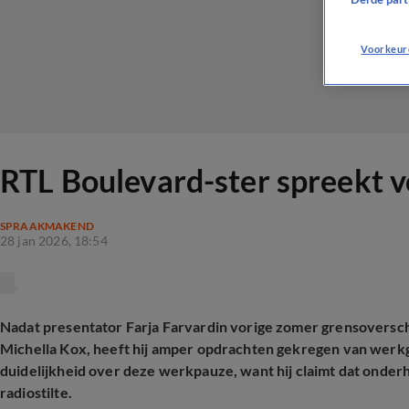
Voorkeur
RTL Boulevard-ster spreekt v
SPRAAKMAKEND
28 jan 2026, 18:54
Nadat presentator Farja Farvardin vorige zomer grensoversch
Michella Kox, heeft hij amper opdrachten gekregen van wer
duidelijkheid over deze werkpauze, want hij claimt dat onder
radiostilte.