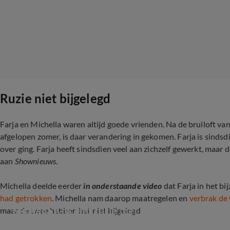
Ruzie niet bijgelegd
Farja en Michella waren altijd goede vrienden. Na de bruiloft va
afgelopen zomer, is daar verandering in gekomen. Farja is sinds
over ging. Farja heeft sindsdien veel aan zichzelf gewerkt, maar 
aan
Shownieuws
.
Michella deelde eerder
in onderstaande video
dat Farja in het bij
had getrokken
. Michella nam daarop maatregelen en
verbrak de
Michella Kox legt ruzie met Farja uit
maar de twee hebben het niet bijgelegd.