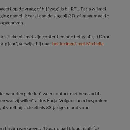
ageert op de vraag of hij "weg" is bij RTL. Farja wil met
 ging namelijk eerst aan de slag bij
RTL.nl,
maar maakte
d opgeheven.
artstikke blij met zijn content en hoe het gaat. (...) Door
orig jaar", verwijst hij naar
het incident met Michella
,
ie maanden geleden" weer contact met hem zocht.
len wat zij willen", aldus Farja. Volgens hem bespraken
, al voelt hij zichzelf als 33-jarige te oud voor
 bij zijn werkgever: "Dus, no bad blood at all. (...)