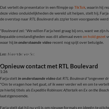
Dat vertelt de presentator in een filmpje op
TikTok
, waarin hij re
deze video onduidelijkheden de wereld uit helpen, stelt hij. Farja
de overstap naar
RTL Boulevard
als zzp'er toen voorgaande wer
"
Boulevard
zei: 'We willen Farja heel graag bij ons, want we zijn h
bepaalde omstandigheden was dit allemaal even
on hold gezet
v
waar hij
in onderstaande video
recent nog spijt over betuigde.
Farja Farvadin over ruzie met Michella Kox
Lees hieronder verder.
Opnieuw contact met RTL Boulevard
1:26
Farja stelt
in onderstaande video
dat
RTL Boulevard
"ongeveer dr
"Om te vragen hoe het gaat, of ik weer verder wil en om te vertel
ze hierbij titels als
Expeditie Robinson: Aftertalk
en
Ex on the Beach
laatstgenoemde.
Farja stelt dat hij nu vrij is om nieuwe formats en ideeën te pitchen