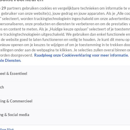
e
29
partners gebruiken cookies en vergelijkbare technieken om informatie te
s gebruiker van onze website(s), jouw gedrag en jouw apparaten. Als je „Alle co
” selecteert, worden trackingtechnologieën ingeschakeld om onze advertenties
personaliseren, onze producten en diensten te verbeteren en om de prestaties 
s en content te meten. Als je „Huidige keuze opslaan” selecteert of je toestemm
e trackingtechnologieën uitgeschakeld. We gebruiken dan enkel functionele en
de website goed te laten functioneren en veilig te houden. Je kunt dit menu op
ieuw openen om je keuzes te wijzigen of om je toestemming in te trekken door
ellingen onder aan de webpagina te klikken. Je selecties zullen overal binnen o
orden doorgevoerd.
Raadpleeg onze Cookieverklaring voor meer informatie.
ale Diensten.
eel & Essentieel
sch
sing & Commercieel
ng & Social media
jen lijst