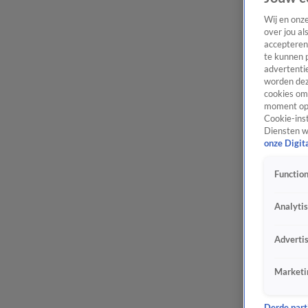
Wij en onz
over jou al
accepteren
te kunnen 
advertentie
worden dez
cookies om 
moment opn
Cookie-inst
Diensten w
onze Digit
Function
Analyti
Adverti
Marketi
Derde parti