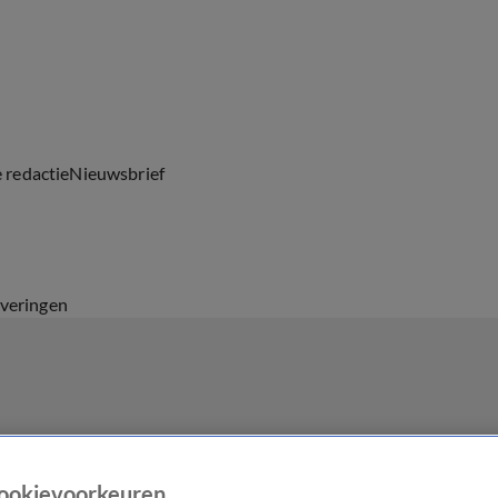
e redactie
Nieuwsbrief
everingen
ookievoorkeuren