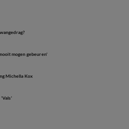
a wangedrag?
d nooit mogen gebeuren'
ing Michella Kox
'Vals'