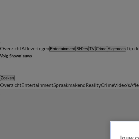
Overzicht
Afleveringen
Tip d
Entertainment
BN'ers
TV
Crime
Algemeen
Volg Shownieuws
Zoeken
Overzicht
Entertainment
Spraakmakend
Reality
Crime
Video's
Afl
Jouw c