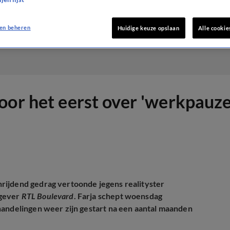
en beheren
Huidige keuze opslaan
Alle cookie
oor het eerst over 'werkpauze
rijdend gedrag vertoonde jegens realityster
kgever
RTL Boulevard
. Farja schept woensdag
handelingen weer zijn gestart na een aantal maanden