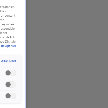
 verzamelen
okies
 en content
van
ing intrekt,
 essentiële
 ieder
 op de link
nze Digitale
Bekijk hier
Altijd actief