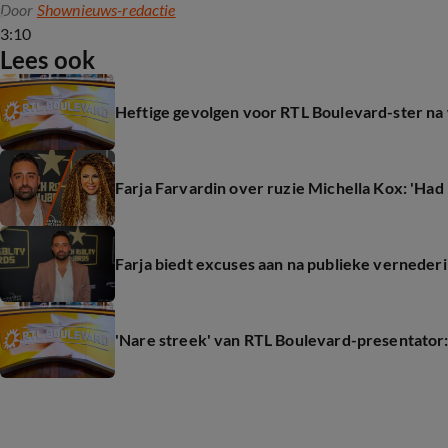
Door
Shownieuws-redactie
3:10
Lees ook
Heftige gevolgen voor RTL Boulevard-ster n
Farja Farvardin over ruzie Michella Kox: 'Ha
Farja biedt excuses aan na publieke verneder
'Nare streek' van RTL Boulevard-presentator: 