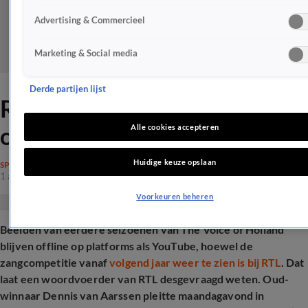
Advertising & Commercieel
Marketing & Social media
Derde partijen lijst
RTL geeft duidelijkheid over
oude beelden The Voice
Alle cookies accepteren
Huidige keuze opslaan
SPRAAKMAKEND
1 apr 2025, 12:22
Voorkeuren beheren
Beelden van eerdere seizoenen van The Voice of Holland
blijven offline op platforms als YouTube, hoewel de
zangcompetitie vanaf
volgend jaar weer te zien is bij RTL
. Dat
laat een woordvoerder van RTL desgevraagd weten. Oud-
winnaar Dennis van Aarssen pleitte maandagavond in