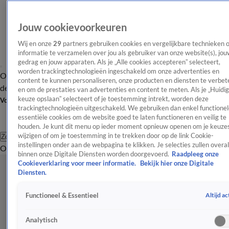
Jouw cookievoorkeuren
Wij en onze
29
partners gebruiken cookies en vergelijkbare technieken 
informatie te verzamelen over jou als gebruiker van onze website(s), jou
gedrag en jouw apparaten. Als je „Alle cookies accepteren” selecteert,
worden trackingtechnologieën ingeschakeld om onze advertenties en
Overzicht
Afleveringen
Tip
Entertainment
BN'ers
TV
Crime
Algemeen
content te kunnen personaliseren, onze producten en diensten te verbet
de redactie
Nieuwsbrief
en om de prestaties van advertenties en content te meten. Als je „Huidi
keuze opslaan” selecteert of je toestemming intrekt, worden deze
Volg Shownieuws
trackingtechnologieën uitgeschakeld. We gebruiken dan enkel functionel
essentiële cookies om de website goed te laten functioneren en veilig te
houden. Je kunt dit menu op ieder moment opnieuw openen om je keuzes
wijzigen of om je toestemming in te trekken door op de link Cookie-
Zoeken
instellingen onder aan de webpagina te klikken. Je selecties zullen overal
Overzicht
Entertainment
Spraakmakend
Reality
Crime
Video's
Afl
binnen onze Digitale Diensten worden doorgevoerd.
Raadpleeg onze
Cookieverklaring voor meer informatie.
Bekijk hier onze Digitale
Diensten.
Altijd ac
Functioneel & Essentieel
Analytisch