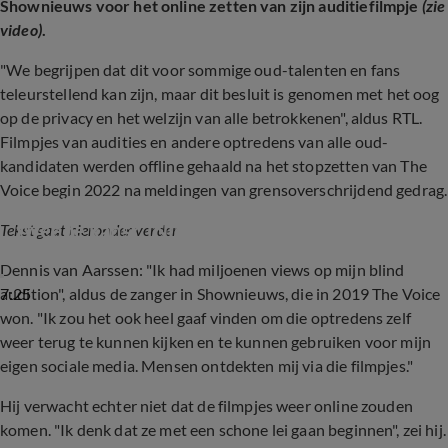
Shownieuws voor het online zetten van zijn auditiefilmpje
(zie
video)
.
"We begrijpen dat dit voor sommige oud-talenten en fans
teleurstellend kan zijn, maar dit besluit is genomen met het oog
op de privacy en het welzijn van alle betrokkenen", aldus RTL.
Filmpjes van audities en andere optredens van alle oud-
kandidaten werden offline gehaald na het stopzetten van The
Voice begin 2022 na meldingen van grensoverschrijdend gedrag.
Na alle schandalen: krijgt The Voice een 
tweede kans?  (Nieuws van de Dag)
Tekst gaat hieronder verder
Dennis van Aarssen: "Ik had miljoenen views op mijn blind
7:25
audition", aldus de zanger in Shownieuws, die in 2019 The Voice
won. "Ik zou het ook heel gaaf vinden om die optredens zelf
weer terug te kunnen kijken en te kunnen gebruiken voor mijn
eigen sociale media. Mensen ontdekten mij via die filmpjes."
Hij verwacht echter niet dat de filmpjes weer online zouden
komen. "Ik denk dat ze met een schone lei gaan beginnen", zei hij.