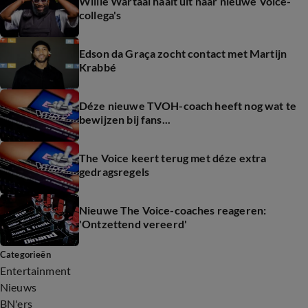
Willie Wartaal haalt uit naar nieuwe Voice-
collega's
Edson da Graça zocht contact met Martijn
Krabbé
Déze nieuwe TVOH-coach heeft nog wat te
bewijzen bij fans...
The Voice keert terug met déze extra
gedragsregels
Nieuwe The Voice-coaches reageren:
'Ontzettend vereerd'
Categorieën
Entertainment
Nieuws
BN'ers