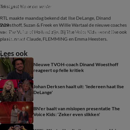
TVOH en The Voice Kids keren terug in 2026
Tekst gaat hieronder verder
RTL maakte maandag bekend dat Ilse DeLange, Dinand
2:29
Woesthoff, Suzan & Freek en Willie Wartaal de nieuwe coaches
Shownieuws-tafel over de nieuwe coaches 
van The Voice of Holland zijn. Bij The Voice Kids neemt Ilse ook
The Voice
plaats, naast Claude, FLEMMING en Emma Heesters.
Lees ook
6:39
Nieuwe TVOH-coach Dinand Woesthoff
reageert op felle kritiek
Johan Derksen haalt uit: 'Iedereen haat Ilse
DeLange'
BN'er baalt van mislopen presentatie The
Voice Kids: 'Zeker even slikken'