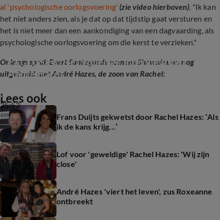
al 'psychologische oorlogsvoering'
(zie video hierboven)
. "Ik kan
het niet anders zien, als je dat op dat tijdstip gaat versturen en
het is niet meer dan een aankondiging van een dagvaarding, als
psychologische oorlogsvoering om die kerst te verzieken."
EXCLUSIEF: Het volledige interview met 
Onlangs sprak Evert Santegoeds namens Shownieuws nog
André Hazes
uitgebreid met André Hazes, de zoon van Rachel:
Lees ook
25:52
Frans Duijts gekwetst door Rachel Hazes: ‘Als
ik de kans krijg...’
Lof voor 'geweldige' Rachel Hazes: 'Wij zijn
close'
André Hazes 'viert het leven', zus Roxeanne
ontbreekt