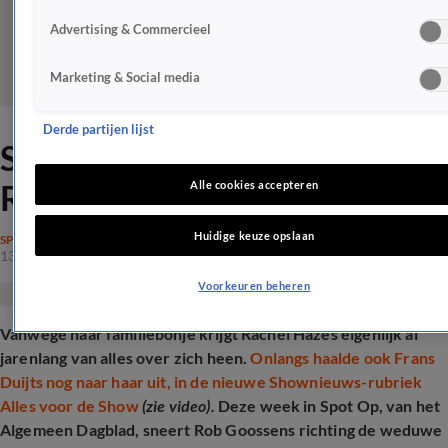
Advertising & Commercieel
Marketing & Social media
Derde partijen lijst
Schokkende uitspraak over
Rachel Hazes: 'Pol Pot'
Alle cookies accepteren
Huidige keuze opslaan
SPRAAKMAKEND
13 feb 2025, 17:12
Voorkeuren beheren
Vanwege haar familiebonje krijgt Rachel Hazes eigenlijk al
jarenlang van alles over zich heen.
Onlangs haalde ook Frans
Duijts nog naar haar uit, in de nieuwe Shownieuws-rubriek
Alles voor de Show
(zie video).
Deze week in Spot Op, van het
Algemeen Dagblad, sneert Rob Goossens richting de weduwe