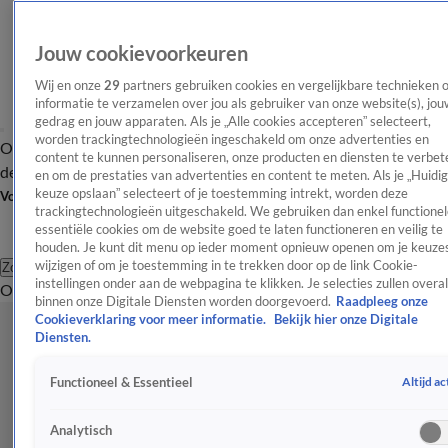
Jouw cookievoorkeuren
Wij en onze
29
partners gebruiken cookies en vergelijkbare technieken 
informatie te verzamelen over jou als gebruiker van onze website(s), jou
gedrag en jouw apparaten. Als je „Alle cookies accepteren” selecteert,
worden trackingtechnologieën ingeschakeld om onze advertenties en
Overzicht
Afleveringen
Tip
Entertainment
BN'ers
TV
Crime
Algemeen
content te kunnen personaliseren, onze producten en diensten te verbet
de redactie
Nieuwsbrief
en om de prestaties van advertenties en content te meten. Als je „Huidi
keuze opslaan” selecteert of je toestemming intrekt, worden deze
Volg Shownieuws
trackingtechnologieën uitgeschakeld. We gebruiken dan enkel functionel
essentiële cookies om de website goed te laten functioneren en veilig te
houden. Je kunt dit menu op ieder moment opnieuw openen om je keuzes
wijzigen of om je toestemming in te trekken door op de link Cookie-
Zoeken
instellingen onder aan de webpagina te klikken. Je selecties zullen overal
Overzicht
Entertainment
Spraakmakend
Reality
Crime
Video's
Afl
binnen onze Digitale Diensten worden doorgevoerd.
Raadpleeg onze
Cookieverklaring voor meer informatie.
Bekijk hier onze Digitale
Diensten.
Altijd ac
Functioneel & Essentieel
Analytisch