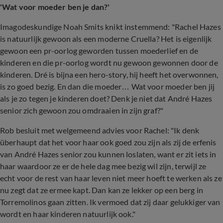
'Wat voor moeder ben je dan?'
Imagodeskundige Noah Smits knikt instemmend: "Rachel Hazes
is natuurlijk gewoon als een moderne Cruella? Het is eigenlijk
gewoon een pr-oorlog geworden tussen moederlief en de
kinderen en die pr-oorlog wordt nu gewoon gewonnen door de
kinderen. Dré is bijna een hero-story, hij heeft het overwonnen,
is zo goed bezig. En dan die moeder… Wat voor moeder ben jij
als je zo tegen je kinderen doet? Denk je niet dat André Hazes
senior zich gewoon zou omdraaien in zijn graf?"
Rob besluit met welgemeend advies voor Rachel: "Ik denk
überhaupt dat het voor haar ook goed zou zijn als zij de erfenis
van André Hazes senior zou kunnen loslaten, want er zit iets in
haar waardoor ze er de hele dag mee bezig wil zijn, terwijl ze
echt voor de rest van haar leven niet meer hoeft te werken als ze
nu zegt dat ze ermee kapt. Dan kan ze lekker op een berg in
Torremolinos gaan zitten. Ik vermoed dat zij daar gelukkiger van
wordt en haar kinderen natuurlijk ook."