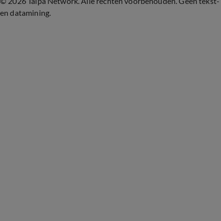
©
2026 Talpa Network. Alle rechten voorbehouden. Geen tekst-
en datamining.