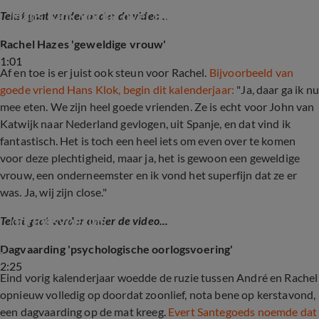
Hans Klok vol lof over Rachel Hazes
Tekst gaat verder onder de video...
Rachel Hazes 'geweldige vrouw'
1:01
Af en toe is er juist ook steun voor Rachel.
Bijvoorbeeld van
goede vriend Hans Klok, begin dit kalenderjaar:
"Ja, daar ga ik nu
mee eten. We zijn heel goede vrienden. Ze is echt voor John van
Katwijk naar Nederland gevlogen, uit Spanje, en dat vind ik
fantastisch. Het is toch een heel iets om even over te komen
voor deze plechtigheid, maar ja, het is gewoon een geweldige
vrouw, een onderneemster en ik vond het superfijn dat ze er
was. Ja, wij zijn close."
'Dagvaarding Rachel Hazes is psychologische 
oorlogsvoering'
Tekst gaat verder onder de video...
Dagvaarding 'psychologische oorlogsvoering'
2:25
Eind vorig kalenderjaar woedde de ruzie tussen André en Rachel
opnieuw volledig op doordat zoonlief, nota bene op kerstavond,
een dagvaarding op de mat kreeg.
Evert Santegoeds noemde dat