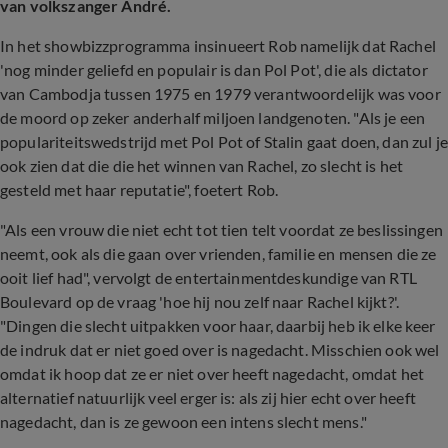
van volkszanger André.
In het showbizzprogramma insinueert Rob namelijk dat Rachel
'nog minder geliefd en populair is dan Pol Pot', die als dictator
van Cambodja tussen 1975 en 1979 verantwoordelijk was voor
de moord op zeker anderhalf miljoen landgenoten. "Als je een
populariteitswedstrijd met Pol Pot of Stalin gaat doen, dan zul je
ook zien dat die die het winnen van Rachel, zo slecht is het
gesteld met haar reputatie", foetert Rob.
"Als een vrouw die niet echt tot tien telt voordat ze beslissingen
neemt, ook als die gaan over vrienden, familie en mensen die ze
ooit lief had", vervolgt de entertainmentdeskundige van RTL
Boulevard op de vraag 'hoe hij nou zelf naar Rachel kijkt?'.
"Dingen die slecht uitpakken voor haar, daarbij heb ik elke keer
de indruk dat er niet goed over is nagedacht. Misschien ook wel
omdat ik hoop dat ze er niet over heeft nagedacht, omdat het
alternatief natuurlijk veel erger is: als zij hier echt over heeft
nagedacht, dan is ze gewoon een intens slecht mens."